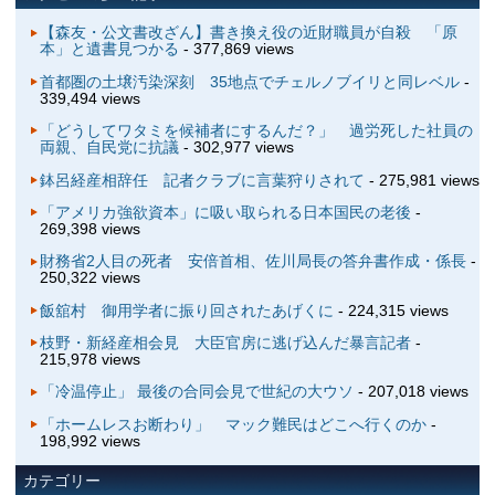
【森友・公文書改ざん】書き換え役の近財職員が自殺 「原
本」と遺書見つかる
- 377,869 views
首都圏の土壌汚染深刻 35地点でチェルノブイリと同レベル
-
339,494 views
「どうしてワタミを候補者にするんだ？」 過労死した社員の
両親、自民党に抗議
- 302,977 views
鉢呂経産相辞任 記者クラブに言葉狩りされて
- 275,981 views
「アメリカ強欲資本」に吸い取られる日本国民の老後
-
269,398 views
財務省2人目の死者 安倍首相、佐川局長の答弁書作成・係長
-
250,322 views
飯舘村 御用学者に振り回されたあげくに
- 224,315 views
枝野・新経産相会見 大臣官房に逃げ込んだ暴言記者
-
215,978 views
「冷温停止」 最後の合同会見で世紀の大ウソ
- 207,018 views
「ホームレスお断わり」 マック難民はどこへ行くのか
-
198,992 views
カテゴリー