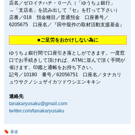
店名／ゼロイチハチ・０一八（「ゆうちょ銀行」
→「支店名」を読み出して『セ』を打って下さい）
店番／018 預金種目／普通預金 口座番号／
6205675 口座名／『田中龍作の取材活動支援基金』
■ご足労をおかけしない為に
ゆうちょ銀行間で口座引き落としができます。一度窓
口でお手続きして頂ければ、ATMに並んで頂く手間が
省けます。印鑑と通帳をお持ち下さい。
記号／10180 番号／62056751 口座名／タナカリ
ュウサクノシュザイカツドウシエンキキン
連絡先
tanakaryusaku@gmail.com
twitter.com/tanakaryusaku
香港