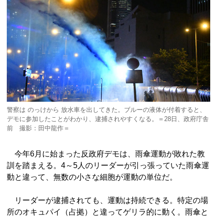
警察は のっけから 放水車を出してきた。ブルーの液体が付着すると、
デモに参加したことがわかり、逮捕されやすくなる。＝28日、政府庁舎
前 撮影：田中龍作＝
今年6月に始まった反政府デモは、雨傘運動が敗れた教
訓を踏まえる。4～5人のリーダーが引っ張っていた雨傘運
動と違って、無数の小さな細胞が運動の単位だ。
リーダーが逮捕されても、運動は持続できる。特定の場
所のオキュパイ（占拠）と違ってゲリラ的に動く。雨傘と