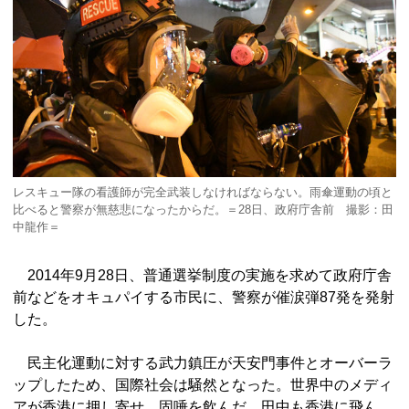
レスキュー隊の看護師が完全武装しなければならない。雨傘運動の頃と
比べると警察が無慈悲になったからだ。＝28日、政府庁舎前 撮影：田
中龍作＝
2014年9月28日、普通選挙制度の実施を求めて政府庁舎
前などをオキュパイする市民に、警察が催涙弾87発を発射
した。
民主化運動に対する武力鎮圧が天安門事件とオーバーラ
ップしたため、国際社会は騒然となった。世界中のメディ
アが香港に押し寄せ、固唾を飲んだ。田中も香港に飛ん