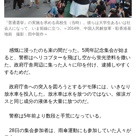
『普通選挙』の実施を求める高校生（当時）。彼らは大学生あるいは社
会人になって、いま前線に立つ。＝2014年、中国人民解放軍・駐香港基
地前 撮影：田中龍作＝
感慨に浸ったのも束の間だった。5周年記念集会が始ま
ると、警察はヘリコプターを飛ばし空から蛍光塗料を撒い
た。政府庁舎周辺に集った人々に印を付け、逮捕しやすく
するためだ。
政府庁舎への突入を図ろうとするデモ隊には、いきなり
放水車を投入した。放水車は水を放つのではない。催涙ガ
スと同じ成分の液体を大量に放つのだ。
警察は5年前より数段と手荒になっている。
28日の集会参加者は、雨傘運動にも参加していた人々が