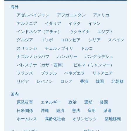
海外
アゼルバイジャン
アフガニスタン
アメリカ
アルメニア
イタリア
イラク
イラン
インドネシア（アチェ）
ウクライナ
エジプト
グルジア
コソボ
コロンビア
シリア
スペイン
スリランカ
チェルノブイリ
トルコ
ナゴルノカラバフ
ハンガリー
バングラデシュ
パレスチナ（ガザ・西岸）
ビルマ（ミャンマー）
フランス
ブラジル
ベネズエラ
リトアニア
リビア
レバノン
ロシア
香港
韓国
北朝鮮
国内
原発災害
エネルギー
政治
選挙
貧困
日米関係
沖縄
経済
憲法
雇用
派遣
ホームレス
高齢化社会
オリンピック
築地移転