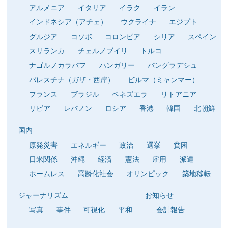
アルメニア
イタリア
イラク
イラン
インドネシア（アチェ）
ウクライナ
エジプト
グルジア
コソボ
コロンビア
シリア
スペイン
スリランカ
チェルノブイリ
トルコ
ナゴルノカラバフ
ハンガリー
バングラデシュ
パレスチナ（ガザ・西岸）
ビルマ（ミャンマー）
フランス
ブラジル
ベネズエラ
リトアニア
リビア
レバノン
ロシア
香港
韓国
北朝鮮
国内
原発災害
エネルギー
政治
選挙
貧困
日米関係
沖縄
経済
憲法
雇用
派遣
ホームレス
高齢化社会
オリンピック
築地移転
ジャーナリズム
お知らせ
写真
事件
可視化
平和
会計報告