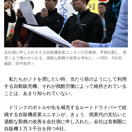
会社側に申し入れをする自販機産業ユニオンの労働者。早朝出勤し、夜
遅くまで働かせられる。過酷な勤務の改善を求めた。＝29日、A社前
撮影：田中龍作＝
私たちがノドを潤したい時、当たり前のようにして利用
する自動販売機。それが残酷労働によって維持されている
ことは、あまり知られていない。
ドリンクのボトルや缶を補充するルートドライバーで組
織する自販機産業ユニオンが、きょう、残業代の支払いと
過酷な勤務の改善を会社側に申し入れた。会社は首都圏に
自販機１万３千台を持つA社。