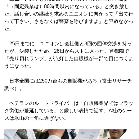
「（固定残業は）80時間以内になっている」と突き放し
た。話し合いの継続を求めるユニオンに向かって「出て行
って下さい、さもなくば警察を呼びますよ」と容赦なかっ
た。
25日までに、ユニオンは会社側と3回の団体交渉を持っ
たが、決裂したため、26日からストに入った。首都圏で
「売り切れランプ」が点灯した自販機が一部で目につくよ
うになった。
日本全国には250万台もの自販機がある（富士リサーチ
調べ）。
ベテランのルートドライバーは「自販機業界ではブラッ
ク労働が蔓延している」と厳しい表情で話す。A社のケー
スは氷山の一角に過ぎない。