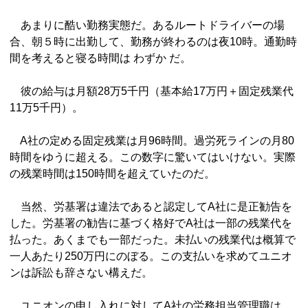
あまりに酷い勤務実態だ。あるルートドライバーの場
合、朝５時に出勤して、勤務が終わるのは夜10時。通勤時
間を考えると寝る時間は わずか だ。
彼の給与は月額28万5千円（基本給17万円＋固定残業代
11万5千円）。
A社の定める固定残業は月96時間。過労死ラインの月80
時間をゆうに超える。この数字に驚いてはいけない。実際
の残業時間は150時間を超えていたのだ。
当然、労基署は違法であると認定してA社に是正勧告を
した。労基署の勧告に基づく格好でA社は一部の残業代を
払った。あくまでも一部だった。未払いの残業代は概算で
一人あたり250万円にのぼる。この支払いを求めてユニオ
ンは訴訟も辞さない構えだ。
ユニオンの申し入れに対してA社の労務担当管理職は