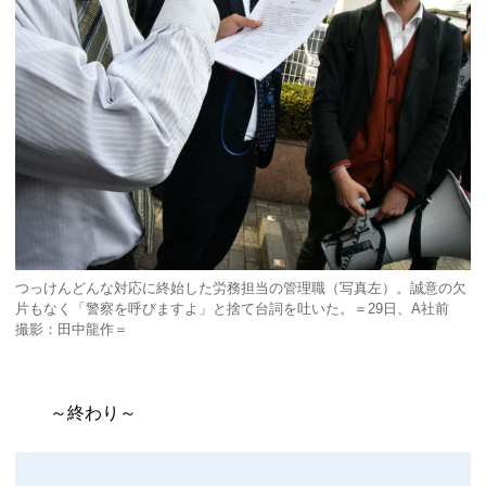
つっけんどんな対応に終始した労務担当の管理職（写真左）。誠意の欠
片もなく「警察を呼びますよ」と捨て台詞を吐いた。＝29日、A社前
撮影：田中龍作＝
～終わり～