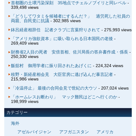
首都圏の土壌汚染深刻 35地点でチェルノブイリと同レベル
-
339,498 views
「どうしてワタミを候補者にするんだ？」 過労死した社員の
両親、自民党に抗議
- 302,985 views
鉢呂経産相辞任 記者クラブに言葉狩りされて
- 275,993 views
「アメリカ強欲資本」に吸い取られる日本国民の老後
-
269,409 views
財務省2人目の死者 安倍首相、佐川局長の答弁書作成・係長
-
250,330 views
飯舘村 御用学者に振り回されたあげくに
- 224,324 views
枝野・新経産相会見 大臣官房に逃げ込んだ暴言記者
-
215,986 views
「冷温停止」 最後の合同会見で世紀の大ウソ
- 207,024 views
「ホームレスお断わり」 マック難民はどこへ行くのか
-
198,999 views
カテゴリー
海外
アゼルバイジャン
アフガニスタン
アメリカ