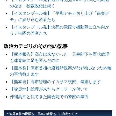
のなさ 独裁政権は続く
【イスタンブール発】「平和デモ」切り上げ「衝突デ
モ」に繰り込む若者たち
【イスタンブール発】決死の覚悟で機動隊に立ち向か
うデモ隊の若者たち
政治カテゴリのその他の記事
【熊本報告】高市は来なかった 天皇陛下も歴代総理
も体育館に足を運んだのに
【熊本発】高市首相の避難所視察が3分間になった内輪
の事情教えます
【熊本発】高市総理のイカサマ視察、暴露します
【被災地】総理が来たらクーラーが付いた
沖縄高江と似てきた国会前での警察の暴力
＊海外在住の皆様も、日本の皆様も、ご自宅から＊