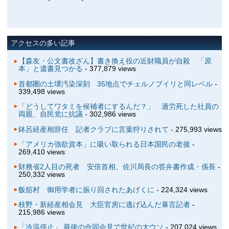
アクセスの多い記事
【森友・公文書改ざん】書き換え役の近財職員が自殺 「原
本」と遺書見つかる
- 377,879 views
首都圏の土壌汚染深刻 35地点でチェルノブイリと同レベル
-
339,498 views
「どうしてワタミを候補者にするんだ？」 過労死した社員の
両親、自民党に抗議
- 302,986 views
鉢呂経産相辞任 記者クラブに言葉狩りされて
- 275,993 views
「アメリカ強欲資本」に吸い取られる日本国民の老後
-
269,410 views
財務省2人目の死者 安倍首相、佐川局長の答弁書作成・係長
-
250,332 views
飯舘村 御用学者に振り回されたあげくに
- 224,324 views
枝野・新経産相会見 大臣官房に逃げ込んだ暴言記者
-
215,986 views
「冷温停止」 最後の合同会見で世紀の大ウソ
- 207,024 views