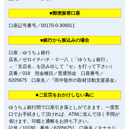
■郵便振替口座
口座記号番号／00170‐0‐306911
■銀行から振込みの場合
口座：ゆうちょ銀行
店名／ゼロイチハチ・０一八（「ゆうちょ銀行」
→「支店名」を読み出して『セ』を打って下さい）
店番／018 預金種目／普通預金 口座番号／
6205675 口座名／『田中龍作の取材活動支援基金』
■ご足労をおかけしない為に
ゆうちょ銀行間で口座引き落としができます。一度窓
口でお手続きして頂ければ、ATMに並んで頂く手間が
省けます。印鑑と通帳をお持ち下さい。
記号／10180 番号／62056751 口座名／タナカリ