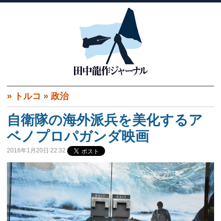
»
トルコ
»
政治
自衛隊の海外派兵を美化するア
ベノプロパガンダ映画
2016年1月20日 22:32