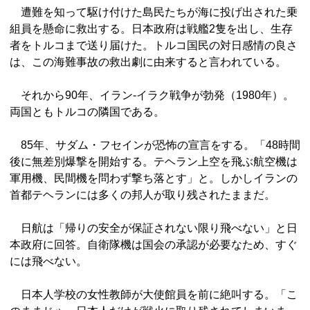
遭難を知って駆け付けた島民たちが海に投げ出された乗
組員を懸命に救出する。日本政府は戦艦2隻を出し、生存
者をトルコまで送り届けた。トルコ国民の対日感情の良さ
は、この海難事故の救出劇に由来すると言われている。
それから90年、イラン‐イラク戦争が勃発（1980年）。
両国ともトルコの隣国である。
85年、サダム・フセインが恐怖の宣言をする。「48時間
後に無差別爆撃を開始する。テヘラン上空を飛ぶ航空機は
軍用機、民間機を問わず撃ち落とす」と。しかしイランの
首都テヘランには多くの邦人が取り残されたままだ。
日航は「帰りの安全が保証されない限り飛べない」と日
本政府に回答。自衛隊機は国会の承認が必要なため、すぐ
には飛べない。
日本人学校の女性教師が大使館員を前に絶叫する。「こ