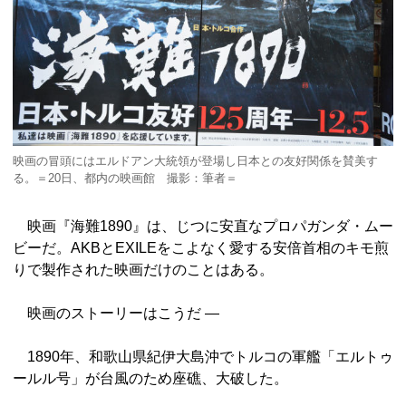
映画の冒頭にはエルドアン大統領が登場し日本との友好関係を賛美す
る。＝20日、都内の映画館 撮影：筆者＝
映画『海難1890』は、じつに安直なプロパガンダ・ムー
ビーだ。AKBとEXILEをこよなく愛する安倍首相のキモ煎
りで製作された映画だけのことはある。
映画のストーリーはこうだ ―
1890年、和歌山県紀伊大島沖でトルコの軍艦「エルトゥ
ールル号」が台風のため座礁、大破した。