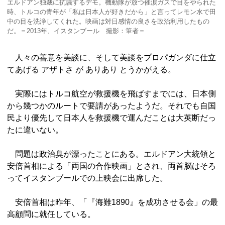
エルドアン独裁に抗議するデモ。機動隊が放つ催涙ガスで目をやられた
時、トルコの青年が「私は日本人が好きだから」と言ってレモン水で田
中の目を洗浄してくれた。映画は対日感情の良さを政治利用したもの
だ。＝2013年、イスタンブール 撮影：筆者＝
人々の善意を美談に、そして美談をプロパガンダに仕立
てあげる アザトさ が ありあり とうかがえる。
実際にはトルコ航空が救援機を飛ばすまでには、日本側
から幾つかのルートで要請があったようだ。それでも自国
民より優先して日本人を救援機で運んだことは大英断だっ
たに違いない。
問題は政治臭が漂ったことにある。エルドアン大統領と
安倍首相による「両国の合作映画」とされ、両首脳はそろ
ってイスタンブールでの上映会に出席した。
安倍首相は昨年、「『海難1890』を成功させる会」の最
高顧問に就任している。