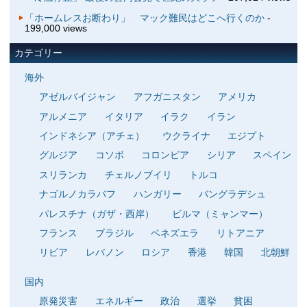
「ホームレスお断わり」 マック難民はどこへ行くのか
-
199,000 views
カテゴリー
海外
アゼルバイジャン
アフガニスタン
アメリカ
アルメニア
イタリア
イラク
イラン
インドネシア（アチェ）
ウクライナ
エジプト
グルジア
コソボ
コロンビア
シリア
スペイン
スリランカ
チェルノブイリ
トルコ
ナゴルノカラバフ
ハンガリー
バングラデシュ
パレスチナ（ガザ・西岸）
ビルマ（ミャンマー）
フランス
ブラジル
ベネズエラ
リトアニア
リビア
レバノン
ロシア
香港
韓国
北朝鮮
国内
原発災害
エネルギー
政治
選挙
貧困