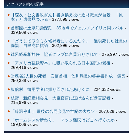
アクセスの多い記事
【森友・公文書改ざん】書き換え役の近財職員が自殺 「原
本」と遺書見つかる
- 377,895 views
首都圏の土壌汚染深刻 35地点でチェルノブイリと同レベル
-
339,509 views
「どうしてワタミを候補者にするんだ？」 過労死した社員の
両親、自民党に抗議
- 302,996 views
鉢呂経産相辞任 記者クラブに言葉狩りされて
- 275,997 views
「アメリカ強欲資本」に吸い取られる日本国民の老後
-
269,416 views
財務省2人目の死者 安倍首相、佐川局長の答弁書作成・係長
-
250,338 views
飯舘村 御用学者に振り回されたあげくに
- 224,332 views
枝野・新経産相会見 大臣官房に逃げ込んだ暴言記者
-
215,996 views
「冷温停止」 最後の合同会見で世紀の大ウソ
- 207,028 views
「ホームレスお断わり」 マック難民はどこへ行くのか
-
199,006 views