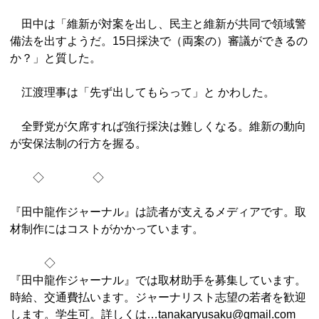
田中は「維新が対案を出し、民主と維新が共同で領域警
備法を出すようだ。15日採決で（両案の）審議ができるの
か？」と質した。
江渡理事は「先ず出してもらって」と かわした。
全野党が欠席すれば強行採決は難しくなる。維新の動向
が安保法制の行方を握る。
◇ ◇
『田中龍作ジャーナル』は読者が支えるメディアです。取
材制作にはコストがかかっています。
◇
『田中龍作ジャーナル』では取材助手を募集しています。
時給、交通費払います。ジャーナリスト志望の若者を歓迎
します。学生可。詳しくは…tanakaryusaku@gmail.com