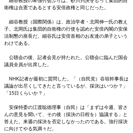
細谷教授の牽強付会ぶりは、砂川判決をもって集団的自
衛権は合憲であるとする安倍政権と同じだった。
細谷教授（国際関係）は、政治学者・北岡伸一氏の教え
子。北岡氏は集団的自衛権の行使を認めた安倍内閣の安保
法制懇の座長だ。細谷氏は安倍首相のお友達の弟子という
わけである。
公聴会の後、記者会見が持たれた。公聴会に臨んだ国会
議員全員が出席した。
NHK記者が最初に質問した。「（自民党）谷垣幹事長は
議論が出尽くしてきたと言っているが、採決はいつか？」
「15日くらいか？」
安保特委の江渡聡徳理事（自民）は「まずは今週、皆さ
んの意見を聞いて、その後（採決の日程を）協議する」と
答えた。来週の採決を否定しなかったのである。強行採決
に向けてやる気満々だ。