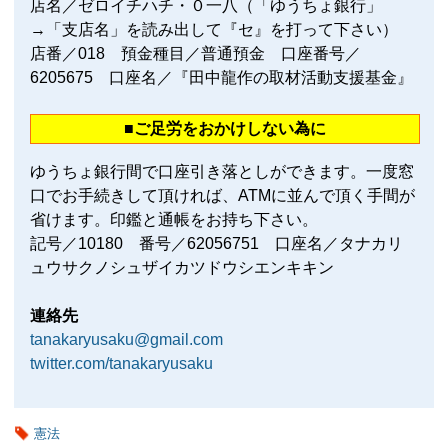
店名／ゼロイチハチ・０一八（「ゆうちょ銀行」
→「支店名」を読み出して『セ』を打って下さい）
店番／018 預金種目／普通預金 口座番号／
6205675 口座名／『田中龍作の取材活動支援基金』
■ご足労をおかけしない為に
ゆうちょ銀行間で口座引き落としができます。一度窓
口でお手続きして頂ければ、ATMに並んで頂く手間が
省けます。印鑑と通帳をお持ち下さい。
記号／10180 番号／62056751 口座名／タナカリ
ュウサクノシュザイカツドウシエンキキン
連絡先
tanakaryusaku@gmail.com
twitter.com/tanakaryusaku
憲法