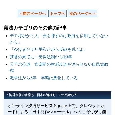
« 前のページへ
トップヘ
次のページへ »
憲法カテゴリのその他の記事
デモ呼びかけ人「顔を隠すのは政府を信用していない
から」
『今はまだギリ平和だから反戦を叫ぶよ』
茶番の果てに～安保法制から10年
天下の公道 官邸前の横断歩道を渡らせない自民党政
権
戦争法から5年 事態は悪化している
＊海外在住の皆様も、日本の皆様も、ご自宅から＊
オンライン決済サービス Square上で、クレジットカ
ードによる『田中龍作ジャーナル』へのご寄付が可能