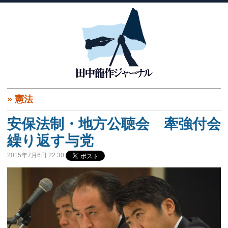
»
憲法
安保法制・地方公聴会 牽強付会
繰り返す与党
2015年7月6日 22:30