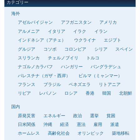
カテゴリー
海外
アゼルバイジャン
アフガニスタン
アメリカ
アルメニア
イタリア
イラク
イラン
インドネシア（アチェ）
ウクライナ
エジプト
グルジア
コソボ
コロンビア
シリア
スペイン
スリランカ
チェルノブイリ
トルコ
ナゴルノカラバフ
ハンガリー
バングラデシュ
パレスチナ（ガザ・西岸）
ビルマ（ミャンマー）
フランス
ブラジル
ベネズエラ
リトアニア
リビア
レバノン
ロシア
香港
韓国
北朝鮮
国内
原発災害
エネルギー
政治
選挙
貧困
日米関係
沖縄
経済
憲法
雇用
派遣
ホームレス
高齢化社会
オリンピック
築地移転