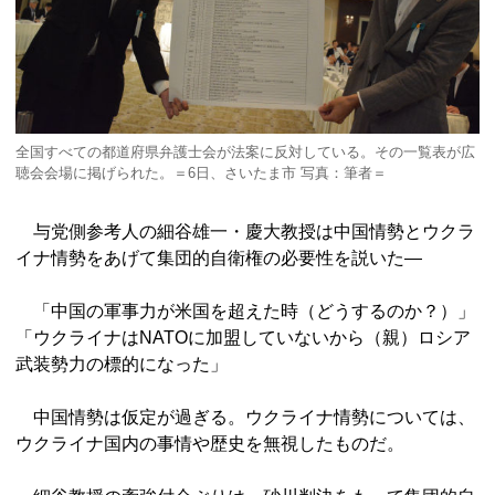
全国すべての都道府県弁護士会が法案に反対している。その一覧表が広
聴会会場に掲げられた。＝6日、さいたま市 写真：筆者＝
与党側参考人の細谷雄一・慶大教授は中国情勢とウクラ
イナ情勢をあげて集団的自衛権の必要性を説いた―
「中国の軍事力が米国を超えた時（どうするのか？）」
「ウクライナはNATOに加盟していないから（親）ロシア
武装勢力の標的になった」
中国情勢は仮定が過ぎる。ウクライナ情勢については、
ウクライナ国内の事情や歴史を無視したものだ。