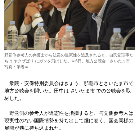
野党側参考人の弁護士から法案の違憲性を追及されると、自民党理事た
ちは ヤクザばり にガンを飛ばした。＝6日、地方公聴会 さいたま市
写真：筆者＝
衆院・安保特別委員会はきょう、那覇市とさいたま市で
地方公聴会を開いた。田中は さいたま市 での公聴会を取
材した。
野党側の参考人が違憲性を指摘すると、与党側参考人は
現実性のない国際情勢を持ち出して煙に巻く。国会同様の
展開が巷に持ち込まれた。