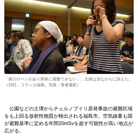
「家のローンがあり簡単に避難できない」、主婦は涙ながらに訴えた。
（19日、コラッセ福島。写真：筆者撮影）
公園などの土壌からチェルノブイリ原発事故の避難区域
をも上回る放射性物質が検出される福島市。空気線量も国
が避難基準に定める年間20mSvを超す可能性が高い地点が
広がる。