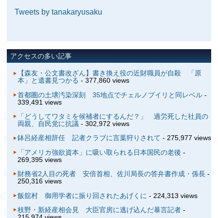
Tweets by tanakaryusaku
アクセスの多い記事
【森友・公文書改ざん】書き換え役の近財職員が自殺 「原
本」と遺書見つかる
- 377,860 views
首都圏の土壌汚染深刻 35地点でチェルノブイリと同レベル
-
339,491 views
「どうしてワタミを候補者にするんだ？」 過労死した社員の
両親、自民党に抗議
- 302,972 views
鉢呂経産相辞任 記者クラブに言葉狩りされて
- 275,977 views
「アメリカ強欲資本」に吸い取られる日本国民の老後
-
269,395 views
財務省2人目の死者 安倍首相、佐川局長の答弁書作成・係長
-
250,316 views
飯舘村 御用学者に振り回されたあげくに
- 224,313 views
枝野・新経産相会見 大臣官房に逃げ込んだ暴言記者
-
215,974 views