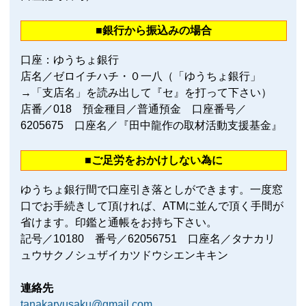
■銀行から振込みの場合
口座：ゆうちょ銀行
店名／ゼロイチハチ・０一八（「ゆうちょ銀行」
→「支店名」を読み出して『セ』を打って下さい）
店番／018 預金種目／普通預金 口座番号／
6205675 口座名／『田中龍作の取材活動支援基金』
■ご足労をおかけしない為に
ゆうちょ銀行間で口座引き落としができます。一度窓
口でお手続きして頂ければ、ATMに並んで頂く手間が
省けます。印鑑と通帳をお持ち下さい。
記号／10180 番号／62056751 口座名／タナカリ
ュウサクノシュザイカツドウシエンキキン
連絡先
tanakaryusaku@gmail.com