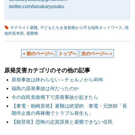
twitter.com/tanakaryusaku
サテライト避難
,
子どもたちを放射能から守る福島ネットワーク
,
現
地対策本部
,
避難権
.
« 前のページへ
トップヘ
次のページへ »
原発災害カテゴリのその他の記事
原発事故は終わらない～チェルノから40年
福島の原発事故は何だったのか
今の自民党政権下で原発事故が起きたら
【東電・柏崎原発】避難は絶望的 東電・元技師「長
期停止後の再稼働でトラブル発生も」
【能登発】恐怖の志賀原発と避難できない住民