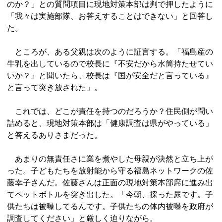
のか？」との質問項目に現地対策本部は判で押したように
「我々は実施部隊、お答えすることはできない」と回答し
た。
ところが、ある父親は次のように証言する。「福島産の
牛乳を出しているので校長に『不安だから水筒持たせてい
いか？』と聞いたら、校長は『国が安全だと言っている』
と言って突き放された」。
これでは、どこが責任を持つのだろうか？住民側が問い
詰めると、現地対策本部は「健康調査は県がやっている」
と答えるありさまだった。
あまりの無責任さに業を煮やした母親が決然と立ち上が
った。子どもたちを放射能から守る福島ネットワークの佐
藤幸子さんだ。佐藤さんは正面の現地対策本部席に進み出
てペットボトルを突き出した。「今朝、採った尿です。子
供たちは被曝してるんです。子供たちの体内被曝を政府が
調査してください」と厳しく迫りながら。