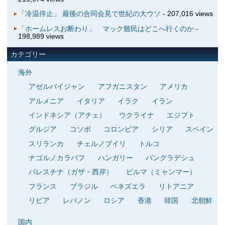
「冷温停止」 最後の合同会見で世紀の大ウソ
- 207,016 views
「ホームレスお断わり」 マック難民はどこへ行くのか
-
198,989 views
カテゴリー
海外
アゼルバイジャン
アフガニスタン
アメリカ
アルメニア
イタリア
イラク
イラン
インドネシア（アチェ）
ウクライナ
エジプト
グルジア
コソボ
コロンビア
シリア
スペイン
スリランカ
チェルノブイリ
トルコ
ナゴルノカラバフ
ハンガリー
バングラデシュ
パレスチナ（ガザ・西岸）
ビルマ（ミャンマー）
フランス
ブラジル
ベネズエラ
リトアニア
リビア
レバノン
ロシア
香港
韓国
北朝鮮
国内