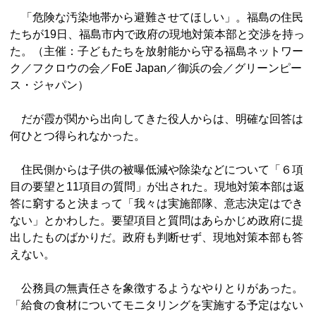
「危険な汚染地帯から避難させてほしい」。福島の住民
たちが19日、福島市内で政府の現地対策本部と交渉を持っ
た。（主催：子どもたちを放射能から守る福島ネットワー
ク／フクロウの会／FoE Japan／御浜の会／グリーンピー
ス・ジャパン）
だが霞が関から出向してきた役人からは、明確な回答は
何ひとつ得られなかった。
住民側からは子供の被曝低減や除染などについて「６項
目の要望と11項目の質問」が出された。現地対策本部は返
答に窮すると決まって「我々は実施部隊、意志決定はでき
ない」とかわした。要望項目と質問はあらかじめ政府に提
出したものばかりだ。政府も判断せず、現地対策本部も答
えない。
公務員の無責任さを象徴するようなやりとりがあった。
「給食の食材についてモニタリングを実施する予定はない