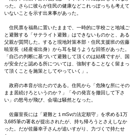
った。さらに彼らが住民の健康などこれっぽっちも考えて
いないことを示す出来事があった。
住民票を福島に置いたままで、一時的に学校ごと地域ご
と避難する「サテライト避難」はできないものかと、ある
父親が質問した。すると現地対策本部・住民支援班の佐藤
暁室長（経産省出身）から耳を疑うような回答があった。
「自己の判断に基づいて避難して頂くのは結構ですが、国
が安全だと認める所については、強制することなく留まっ
て頂くことを施策としてやっていく」。
政府の本音が出たのである。住民から「危険な所にその
まま居続けろというのか？」「今の発言を撤回して下さ
い」の怒号が飛び、会場は騒然となった。
佐藤室長には「避難と１mSvの法定順守」を求める1万
3,685筆の署名が提出されたが、持ち帰ろうとさえしなか
った。だが佐藤幸子さんが追いすがり、力づくで持たせ