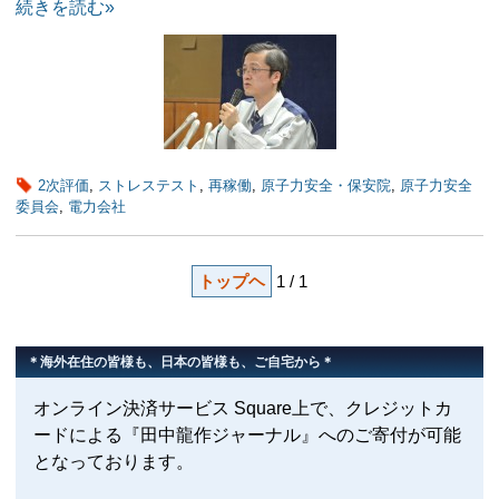
続きを読む»
2次評価
,
ストレステスト
,
再稼働
,
原子力安全・保安院
,
原子力安全
委員会
,
電力会社
トップヘ
1 / 1
＊海外在住の皆様も、日本の皆様も、ご自宅から＊
オンライン決済サービス Square上で、クレジットカ
ードによる『田中龍作ジャーナル』へのご寄付が可能
となっております。