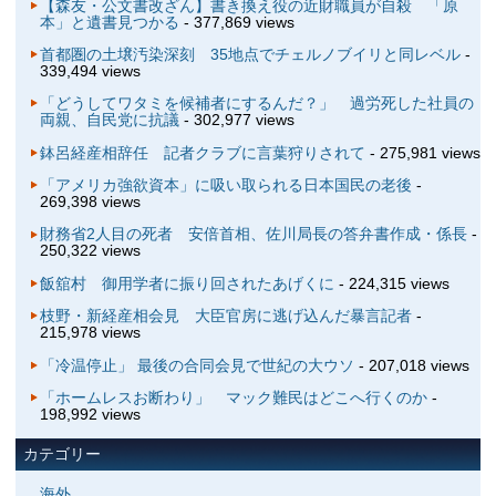
【森友・公文書改ざん】書き換え役の近財職員が自殺 「原
本」と遺書見つかる
- 377,869 views
首都圏の土壌汚染深刻 35地点でチェルノブイリと同レベル
-
339,494 views
「どうしてワタミを候補者にするんだ？」 過労死した社員の
両親、自民党に抗議
- 302,977 views
鉢呂経産相辞任 記者クラブに言葉狩りされて
- 275,981 views
「アメリカ強欲資本」に吸い取られる日本国民の老後
-
269,398 views
財務省2人目の死者 安倍首相、佐川局長の答弁書作成・係長
-
250,322 views
飯舘村 御用学者に振り回されたあげくに
- 224,315 views
枝野・新経産相会見 大臣官房に逃げ込んだ暴言記者
-
215,978 views
「冷温停止」 最後の合同会見で世紀の大ウソ
- 207,018 views
「ホームレスお断わり」 マック難民はどこへ行くのか
-
198,992 views
カテゴリー
海外