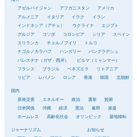
アゼルバイジャン
アフガニスタン
アメリカ
アルメニア
イタリア
イラク
イラン
インドネシア（アチェ）
ウクライナ
エジプト
グルジア
コソボ
コロンビア
シリア
スペイン
スリランカ
チェルノブイリ
トルコ
ナゴルノカラバフ
ハンガリー
バングラデシュ
パレスチナ（ガザ・西岸）
ビルマ（ミャンマー）
フランス
ブラジル
ベネズエラ
リトアニア
リビア
レバノン
ロシア
香港
韓国
北朝鮮
国内
原発災害
エネルギー
政治
選挙
貧困
日米関係
沖縄
経済
憲法
雇用
派遣
ホームレス
高齢化社会
オリンピック
築地移転
ジャーナリズム
お知らせ