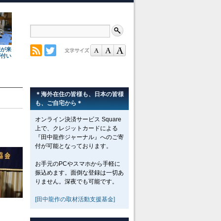
理が来
が付い
＊海外在住の皆様も、日本の皆様
も、ご自宅から＊
オンライン決済サービス Square
上で、クレジットカードによる
『田中龍作ジャーナル』へのご寄
付が可能となっております。
お手元のPCやスマホから手軽に
振込めます。面倒な登録は一切あ
りません。深夜でも可能です。
[田中龍作の取材活動支援基金]