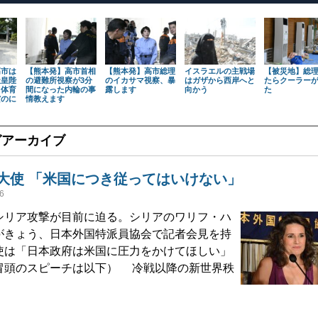
高市は
【熊本発】高市首相
【熊本発】高市総理
イスラエルの主戦場
【被災地】総
天皇陛
の避難所視察が3分
のイカサマ視察、暴
はガザから西岸へと
たらクーラー
も体育
間になった内輪の事
露します
向かう
た
だのに
情教えます
グアーカイブ
大使 「米国につき従ってはいけない」
6
リア攻撃が目前に迫る。シリアのワリフ・ハ
がきょう、日本外国特派員協会で記者会見を持
使は「日本政府は米国に圧力をかけてほしい」
冒頭のスピーチは以下） 冷戦以降の新世界秩