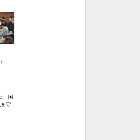
ＰＰ
日、国
束を守