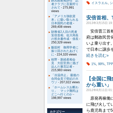
鉢呂経産相辞任 記
イスラエル
,
シ
者クラブに言葉狩り
されて
- 275,991
views
「アメリカ強欲資
安倍首相、
本」に吸い取られる
2013年3月15日 19:
日本国民の老後
-
269,408 views
安倍晋三首相
財務省2人目の死者
安倍首相、佐川局長
府は郵政民営
の答弁書作成・係長
-
250,329 views
いよ乗り出す
飯舘村 御用学者に
で日本に譲歩を
振り回されたあげく
に
- 224,320 views
続きを読む»
枝野・新経産相会
見 大臣官房に逃げ
1%
,
99%
,
TPP
込んだ暴言記者
-
215,983 views
「冷温停止」 最後の
【全国に飛
合同会見で世紀の大
ウソ
- 207,022 views
から重い」
「ホームレスお断わ
2012年8月11日 01:
り」 マック難民は
どこへ行くのか
-
198,997 views
原発再稼働に
に飛び火して
ら鹿児島まで
カテゴリー