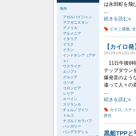
は永田町を飛
海外
…
アゼルバイジャン
続きを読む»
アフガニスタン
アメリカ
ビキニ環礁
,
全
アルメニア
イタリア
イラク
【カイロ発
イラン
2011年2月12日 03:
インドネシア（アチ
ェ）
11日午後6
ウクライナ
テップダウン
エジプト
グルジア
爆発音のよう
コソボ
違って人々の
コロンビア
…
シリア
スペイン
続きを読む»
スリランカ
カイロ
,
ステッ
チェルノブイリ
トルコ
辞任
ナゴルノカラバフ
ハンガリー
バングラデシュ
黒船TPP