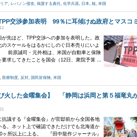
リア
,
レバノン侵攻
,
保護する責任
,
化学兵器
,
日本
,
核
,
米国
TPP交渉参加表明 99％に耳傾けぬ政府とマスコ
12
が先ほど、TPP交渉への参加を表明した。政
化のスケールをはるかにしのぐ日本売りにいよ
。 前原誠司・元外相は、米国が自動車と保険
要求してきたことを国会（12日、衆院予算 …
,
医療制度
,
反対
,
国民皆保険
,
米国
び火した金曜集会】 「静岡は浜岡と第５福竜丸
21
抗議する『金曜集会』が官邸前から全国各地
いる。ネット上で確認できただけでも北海道か
50ヶ所以上に上る。 『田中龍作ジャーナル』