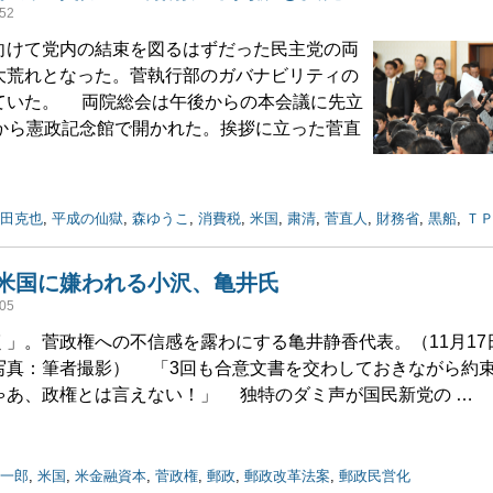
52
けて党内の結束を図るはずだった民主党の両
大荒れとなった。菅執行部のガバナビリティの
ていた。 両院総会は午後からの本会議に先立
半から憲政記念館で開かれた。挨拶に立った菅直
田克也
,
平成の仙獄
,
森ゆうこ
,
消費税
,
米国
,
粛清
,
菅直人
,
財務省
,
黒船
,
Ｔ
米国に嫌われる小沢、亀井氏
05
く」。菅政権への不信感を露わにする亀井静香代表。（11月17
写真：筆者撮影） 「3回も合意文書を交わしておきながら約
ゃあ、政権とは言えない！」 独特のダミ声が国民新党の …
一郎
,
米国
,
米金融資本
,
菅政権
,
郵政
,
郵政改革法案
,
郵政民営化