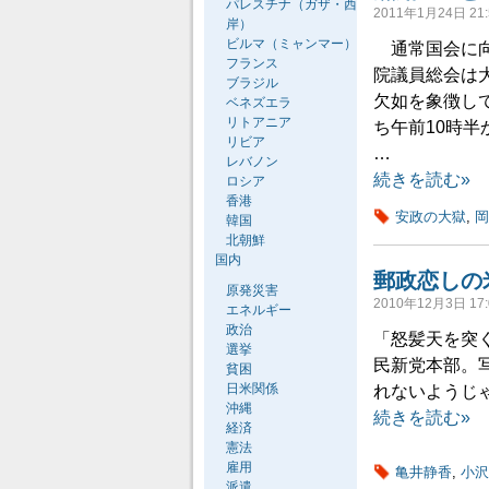
パレスチナ（ガザ・西
2011年1月24日 21:
岸）
ビルマ（ミャンマー）
通常国会に向
フランス
院議員総会は
ブラジル
欠如を象徴し
ベネズエラ
リトアニア
ち午前10時
リビア
…
レバノン
続きを読む»
ロシア
香港
安政の大獄
,
岡
韓国
北朝鮮
国内
郵政恋しの
原発災害
2010年12月3日 17:
エネルギー
政治
「怒髪天を突
選挙
民新党本部。
貧困
日米関係
れないようじ
沖縄
続きを読む»
経済
憲法
雇用
亀井静香
,
小沢
派遣