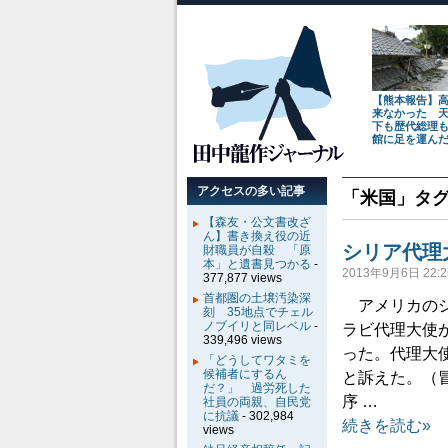
【熊本報告】
来なかった 
下も歴代総理
館に足を運ん
アクセスの多い記事
「
米国
」タ
【森友・公文書改ざ
ん】書き換え役の近
シリア代理
財職員が自殺 「原
本」と遺書見つかる
-
2013年9月6日 22:2
377,877 views
首都圏の土壌汚染深
アメリカのシ
刻 35地点でチェル
ノブイリと同レベル
-
ラビ代理大使
339,496 views
った。代理大
「どうしてワタミを
候補者にするん
と訴えた。（
だ？」 過労死した
序 …
社員の両親、自民党
に抗議
- 302,984
続きを読む»
views