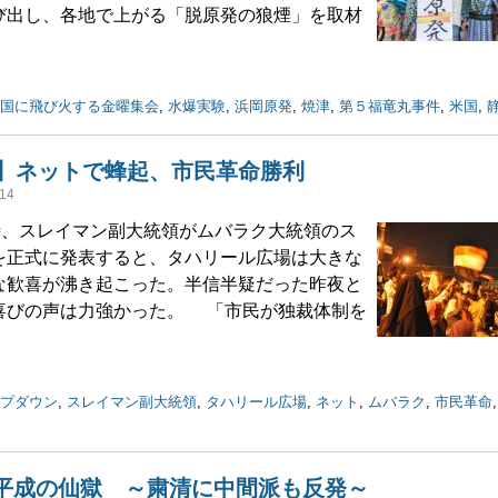
び出し、各地で上がる「脱原発の狼煙」を取材
国に飛び火する金曜集会
,
水爆実験
,
浜岡原発
,
焼津
,
第５福竜丸事件
,
米国
,
】ネットで蜂起、市民革命勝利
14
時、スレイマン副大統領がムバラク大統領のス
を正式に発表すると、タハリール広場は大きな
な歓喜が沸き起こった。半信半疑だった昨夜と
喜びの声は力強かった。 「市民が独裁体制を
プダウン
,
スレイマン副大統領
,
タハリール広場
,
ネット
,
ムバラク
,
市民革命
と平成の仙獄 ～粛清に中間派も反発～