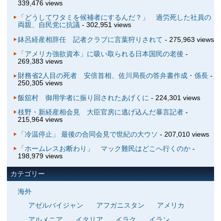
339,476 views
「どうしてワタミを候補者にするんだ？」 過労死した社員の
両親、自民党に抗議
- 302,951 views
鉢呂経産相辞任 記者クラブに言葉狩りされて
- 275,963 views
「アメリカ強欲資本」に吸い取られる日本国民の老後
-
269,383 views
財務省2人目の死者 安倍首相、佐川局長の答弁書作成・係長
-
250,305 views
飯舘村 御用学者に振り回されたあげくに
- 224,301 views
枝野・新経産相会見 大臣官房に逃げ込んだ暴言記者
-
215,964 views
「冷温停止」 最後の合同会見で世紀の大ウソ
- 207,010 views
「ホームレスお断わり」 マック難民はどこへ行くのか
-
198,979 views
カテゴリー
海外
アゼルバイジャン
アフガニスタン
アメリカ
アルメニア
イタリア
イラク
イラン