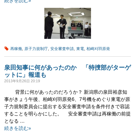
続きを読む»
再稼働
,
原子力規制庁
,
安全審査申請
,
東電
,
柏崎刈羽原発
泉田知事に何があったのか 「特捜部がターゲ
ットに」報道も
2013年9月26日 20:19
背景に何があったのだろうか？ 新潟県の泉田裕彦知
事がきょう午後、柏崎刈羽原発6、7号機をめぐり東電が原
子力規制委員会に提出する安全審査申請を条件付きで容認
することを明らかにした。 安全審査申請は再稼働の前提
となる …
続きを読む»