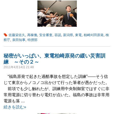
佐藤栄佐久
,
再稼働
,
安全審査
,
容認
,
新潟県
,
東電
,
柏崎刈羽原発
,
検
察庁
,
泉田知事
,
特捜部
秘密がいっぱい、東電柏崎原発の緩い災害訓
練 ～その２～
2011年4月14日 21:48
“福島原発で起きた過酷事故を想定した訓練”――そう信
じて東京からノコノコ出かけて行った筆者が愚かだった。
前項でも少し触れたが、訓練用中央制御室ではすぐに非
常用電源に切り替わり電灯が点いた。福島の事故は非常用
電源も落 …
続きを読む»