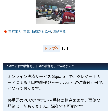
東京電力
,
東電
,
柏崎刈羽原発
,
過酷事故
トップヘ
1 / 1
＊海外在住の皆様も、日本の皆様も、ご自宅から＊
オンライン決済サービス Square上で、クレジットカ
ードによる『田中龍作ジャーナル』へのご寄付が可能
となっております。
お手元のPCやスマホから手軽に振込めます。面倒な
登録は一切ありません。深夜でも可能です。