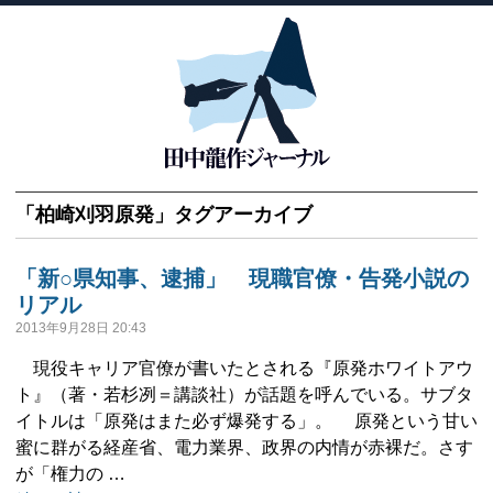
「
柏崎刈羽原発
」タグアーカイブ
「新○県知事、逮捕」 現職官僚・告発小説の
リアル
2013年9月28日 20:43
現役キャリア官僚が書いたとされる『原発ホワイトアウ
ト』（著・若杉冽＝講談社）が話題を呼んでいる。サブタ
イトルは「原発はまた必ず爆発する」。 原発という甘い
蜜に群がる経産省、電力業界、政界の内情が赤裸だ。さす
が「権力の …