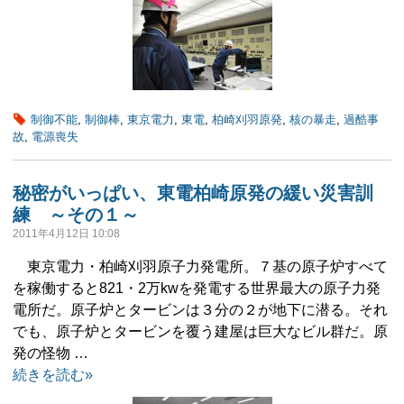
制御不能
,
制御棒
,
東京電力
,
東電
,
柏崎刈羽原発
,
核の暴走
,
過酷事
故
,
電源喪失
秘密がいっぱい、東電柏崎原発の緩い災害訓
練 ～その１～
2011年4月12日 10:08
東京電力・柏崎刈羽原子力発電所。７基の原子炉すべて
を稼働すると821・2万kwを発電する世界最大の原子力発
電所だ。原子炉とタービンは３分の２が地下に潜る。それ
でも、原子炉とタービンを覆う建屋は巨大なビル群だ。原
発の怪物 …
続きを読む»