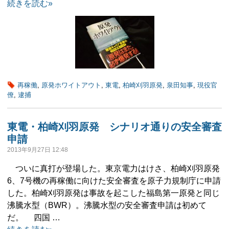
続きを読む»
再稼働
,
原発ホワイトアウト
,
東電
,
柏崎刈羽原発
,
泉田知事
,
現役官
僚
,
逮捕
東電・柏崎刈羽原発 シナリオ通りの安全審査
申請
2013年9月27日 12:48
ついに真打が登場した。東京電力はけさ、柏崎刈羽原発
6、7号機の再稼働に向けた安全審査を原子力規制庁に申請
した。柏崎刈羽原発は事故を起こした福島第一原発と同じ
沸騰水型（BWR）。沸騰水型の安全審査申請は初めて
だ。 四国 …