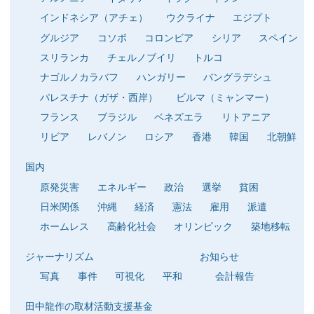
インドネシア（アチェ）
ウクライナ
エジプト
グルジア
コソボ
コロンビア
シリア
スペイン
スリランカ
チェルノブイリ
トルコ
ナゴルノカラバフ
ハンガリー
バングラデシュ
パレスチナ（ガザ・西岸）
ビルマ（ミャンマー）
フランス
ブラジル
ベネズエラ
リトアニア
リビア
レバノン
ロシア
香港
韓国
北朝鮮
国内
原発災害
エネルギー
政治
選挙
貧困
日米関係
沖縄
経済
憲法
雇用
派遣
ホームレス
高齢化社会
オリンピック
築地移転
ジャーナリズム
お知らせ
写真
事件
可視化
平和
会計報告
田中龍作の取材活動支援基金