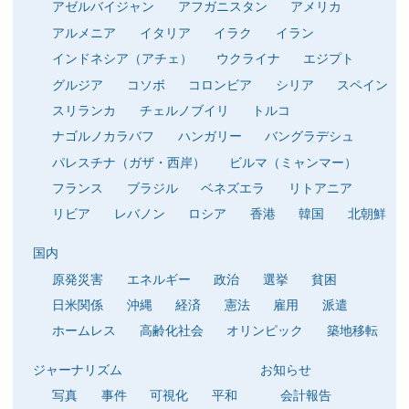
アゼルバイジャン
アフガニスタン
アメリカ
アルメニア
イタリア
イラク
イラン
インドネシア（アチェ）
ウクライナ
エジプト
グルジア
コソボ
コロンビア
シリア
スペイン
スリランカ
チェルノブイリ
トルコ
ナゴルノカラバフ
ハンガリー
バングラデシュ
パレスチナ（ガザ・西岸）
ビルマ（ミャンマー）
フランス
ブラジル
ベネズエラ
リトアニア
リビア
レバノン
ロシア
香港
韓国
北朝鮮
国内
原発災害
エネルギー
政治
選挙
貧困
日米関係
沖縄
経済
憲法
雇用
派遣
ホームレス
高齢化社会
オリンピック
築地移転
ジャーナリズム
お知らせ
写真
事件
可視化
平和
会計報告