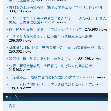
本」と遺書見つかる
- 377,846 views
首都圏の土壌汚染深刻 35地点でチェルノブイリと同レベル
-
339,473 views
「どうしてワタミを候補者にするんだ？」 過労死した社員の
両親、自民党に抗議
- 302,949 views
鉢呂経産相辞任 記者クラブに言葉狩りされて
- 275,963 views
「アメリカ強欲資本」に吸い取られる日本国民の老後
-
269,380 views
財務省2人目の死者 安倍首相、佐川局長の答弁書作成・係長
-
250,302 views
飯舘村 御用学者に振り回されたあげくに
- 224,298 views
枝野・新経産相会見 大臣官房に逃げ込んだ暴言記者
-
215,963 views
「冷温停止」 最後の合同会見で世紀の大ウソ
- 207,008 views
「ホームレスお断わり」 マック難民はどこへ行くのか
-
198,978 views
カテゴリー
海外