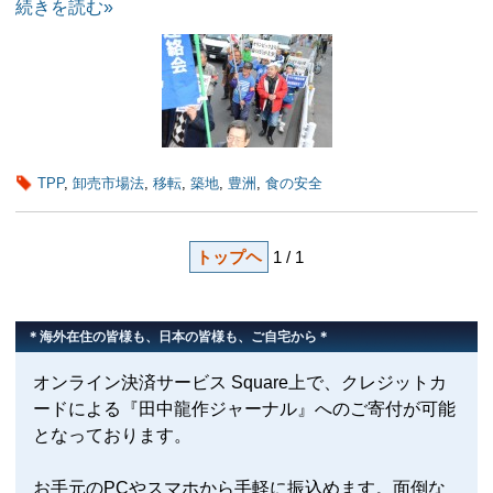
続きを読む»
TPP
,
卸売市場法
,
移転
,
築地
,
豊洲
,
食の安全
トップヘ
1 / 1
＊海外在住の皆様も、日本の皆様も、ご自宅から＊
オンライン決済サービス Square上で、クレジットカ
ードによる『田中龍作ジャーナル』へのご寄付が可能
となっております。
お手元のPCやスマホから手軽に振込めます。面倒な