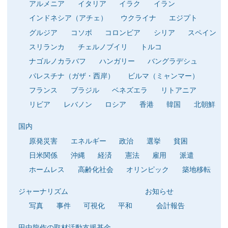
アルメニア
イタリア
イラク
イラン
インドネシア（アチェ）
ウクライナ
エジプト
グルジア
コソボ
コロンビア
シリア
スペイン
スリランカ
チェルノブイリ
トルコ
ナゴルノカラバフ
ハンガリー
バングラデシュ
パレスチナ（ガザ・西岸）
ビルマ（ミャンマー）
フランス
ブラジル
ベネズエラ
リトアニア
リビア
レバノン
ロシア
香港
韓国
北朝鮮
国内
原発災害
エネルギー
政治
選挙
貧困
日米関係
沖縄
経済
憲法
雇用
派遣
ホームレス
高齢化社会
オリンピック
築地移転
ジャーナリズム
お知らせ
写真
事件
可視化
平和
会計報告
田中龍作の取材活動支援基金