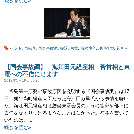
続きを読む»
ベント
,
再臨界
,
国会事故調
,
撤退
,
東電
,
海水注入
,
現地視察
,
菅直人
【国会事故調】 海江田元経産相 菅首相と東
電への不信にじます
2012年5月18日 00:23
福島第一原発の事故原因を究明する『国会事故調』は17
日、発生当時経産大臣だった海江田万里氏から事情を聴い
た。海江田元経産相は勝俣東電会長のように官邸や部下に
責任をなすりつけるようなことはなかった。答弁を貫いて
いたのは、 …
続きを読む»