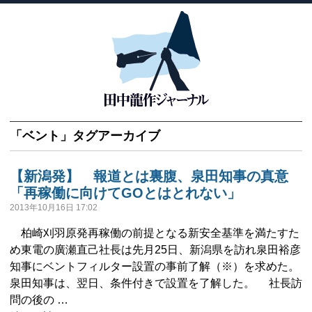
「
ベント
」タグアーカイブ
【新潟発】 報道とは裏腹、泉田知事の真意
「再稼働に向けてGOとはとれない」
2013年10月16日 17:02
柏崎刈羽原発再稼働の前提となる新安全基準を満たすた
め東電の廣瀬直己社長は先月25日、新潟県を訪れ泉田裕彦
知事にベントフィルター設置の事前了解（※）を求めた。
泉田知事は、翌日、条件付きで設置を了解した。 社長訪
問の後の …