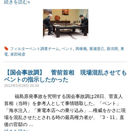
続きを読む»
フィルターベント調査チーム
,
ベント
,
再稼働
,
廣瀬直己
,
新潟県
,
東
電
,
泉田裕彦
【国会事故調】 菅前首相 現場混乱させても
ベントの指示したかった
2012年5月28日 20:34
福島原発事故を究明する国会事故調は28日、菅直人
首相（当時）を参考人として事情聴取した。「ベント」
「海水注入」「東電本店への乗り込み」…権威をかさに現
場を混乱させたとされる時の最高権力者が、「3・11」直
後の官邸の …