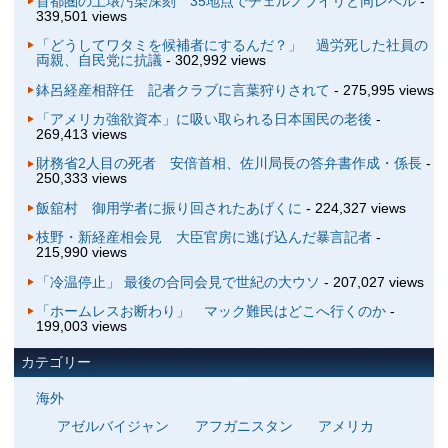
首都圏の土壌汚染深刻 35地点でチェルノブイリと同レベル
-
339,501 views
「どうしてワタミを候補者にするんだ？」 過労死した社員の
両親、自民党に抗議
- 302,992 views
鉢呂経産相辞任 記者クラブに言葉狩りされて
- 275,995 views
「アメリカ強欲資本」に吸い取られる日本国民の老後
-
269,413 views
財務省2人目の死者 安倍首相、佐川局長の答弁書作成・係長
-
250,333 views
飯舘村 御用学者に振り回されたあげくに
- 224,327 views
枝野・新経産相会見 大臣官房に逃げ込んだ暴言記者
-
215,990 views
「冷温停止」 最後の合同会見で世紀の大ウソ
- 207,027 views
「ホームレスお断わり」 マック難民はどこへ行くのか
-
199,003 views
カテゴリー
海外
アゼルバイジャン
アフガニスタン
アメリカ