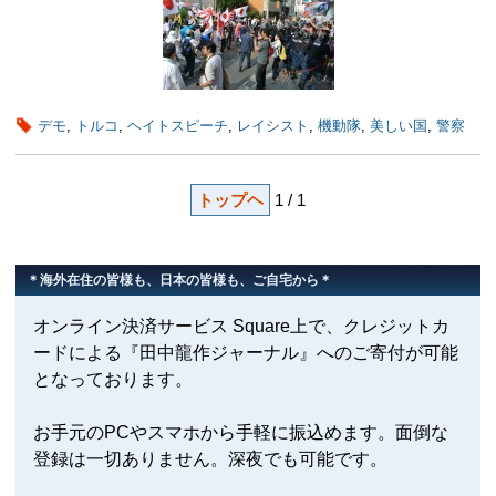
デモ
,
トルコ
,
ヘイトスピーチ
,
レイシスト
,
機動隊
,
美しい国
,
警察
トップヘ
1 / 1
＊海外在住の皆様も、日本の皆様も、ご自宅から＊
オンライン決済サービス Square上で、クレジットカ
ードによる『田中龍作ジャーナル』へのご寄付が可能
となっております。
お手元のPCやスマホから手軽に振込めます。面倒な
登録は一切ありません。深夜でも可能です。