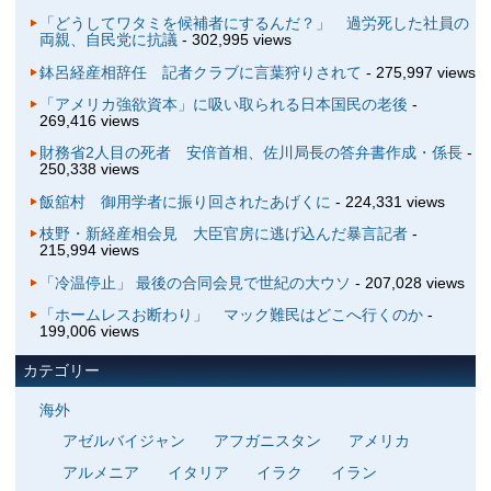
「どうしてワタミを候補者にするんだ？」 過労死した社員の
両親、自民党に抗議
- 302,995 views
鉢呂経産相辞任 記者クラブに言葉狩りされて
- 275,997 views
「アメリカ強欲資本」に吸い取られる日本国民の老後
-
269,416 views
財務省2人目の死者 安倍首相、佐川局長の答弁書作成・係長
-
250,338 views
飯舘村 御用学者に振り回されたあげくに
- 224,331 views
枝野・新経産相会見 大臣官房に逃げ込んだ暴言記者
-
215,994 views
「冷温停止」 最後の合同会見で世紀の大ウソ
- 207,028 views
「ホームレスお断わり」 マック難民はどこへ行くのか
-
199,006 views
カテゴリー
海外
アゼルバイジャン
アフガニスタン
アメリカ
アルメニア
イタリア
イラク
イラン