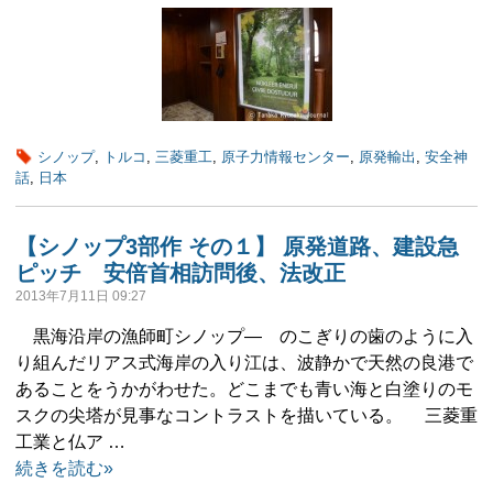
シノップ
,
トルコ
,
三菱重工
,
原子力情報センター
,
原発輸出
,
安全神
話
,
日本
【シノップ3部作 その１】 原発道路、建設急
ピッチ 安倍首相訪問後、法改正
2013年7月11日 09:27
黒海沿岸の漁師町シノップ― のこぎりの歯のように入
り組んだリアス式海岸の入り江は、波静かで天然の良港で
あることをうかがわせた。どこまでも青い海と白塗りのモ
スクの尖塔が見事なコントラストを描いている。 三菱重
工業と仏ア …
続きを読む»