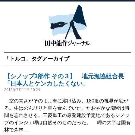
「
トルコ
」タグアーカイブ
【シノップ3部作 その３】 地元漁協組合長
「日本人とケンカしたくない」
2013年7月11日 10:24
空の青さがそのまま海に溶け込み、180度の視界が広が
る。牛はのんびりと草を食んでいた。たおやかな潮騒は時
間を忘れさせる。三菱重工の原発建設予定地であるシノッ
プのインジェ岬は自然そのものだった。 岬の大半は国有
林で森林 …