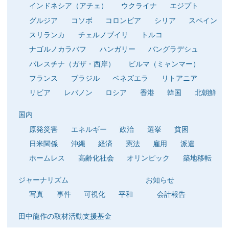
インドネシア（アチェ）
ウクライナ
エジプト
グルジア
コソボ
コロンビア
シリア
スペイン
スリランカ
チェルノブイリ
トルコ
ナゴルノカラバフ
ハンガリー
バングラデシュ
パレスチナ（ガザ・西岸）
ビルマ（ミャンマー）
フランス
ブラジル
ベネズエラ
リトアニア
リビア
レバノン
ロシア
香港
韓国
北朝鮮
国内
原発災害
エネルギー
政治
選挙
貧困
日米関係
沖縄
経済
憲法
雇用
派遣
ホームレス
高齢化社会
オリンピック
築地移転
ジャーナリズム
お知らせ
写真
事件
可視化
平和
会計報告
田中龍作の取材活動支援基金