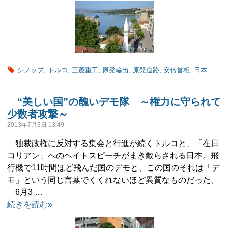
シノップ
,
トルコ
,
三菱重工
,
原発輸出
,
原発道路
,
安倍首相
,
日本
“美しい国”の醜いデモ隊 ～権力に守られて
少数者攻撃～
2013年7月3日 13:49
独裁政権に反対する集会と行進が続くトルコと、「在日
コリアン」へのヘイトスピーチがまき散らされる日本。飛
行機で11時間ほど飛んだ国のデモと、この国のそれは「デ
モ」という同じ言葉でくくれないほど異質なものだった。
6月3 …
続きを読む»