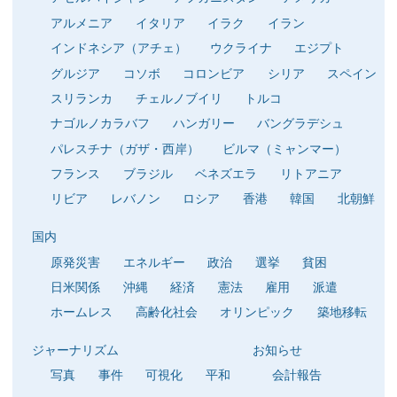
アルメニア
イタリア
イラク
イラン
インドネシア（アチェ）
ウクライナ
エジプト
グルジア
コソボ
コロンビア
シリア
スペイン
スリランカ
チェルノブイリ
トルコ
ナゴルノカラバフ
ハンガリー
バングラデシュ
パレスチナ（ガザ・西岸）
ビルマ（ミャンマー）
フランス
ブラジル
ベネズエラ
リトアニア
リビア
レバノン
ロシア
香港
韓国
北朝鮮
国内
原発災害
エネルギー
政治
選挙
貧困
日米関係
沖縄
経済
憲法
雇用
派遣
ホームレス
高齢化社会
オリンピック
築地移転
ジャーナリズム
お知らせ
写真
事件
可視化
平和
会計報告