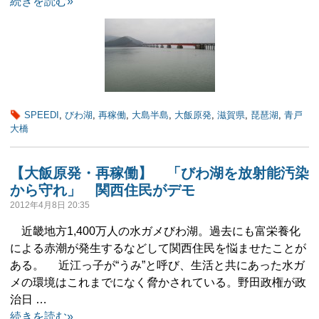
続きを読む»
SPEEDI
,
びわ湖
,
再稼働
,
大島半島
,
大飯原発
,
滋賀県
,
琵琶湖
,
青戸
大橋
【大飯原発・再稼働】 「びわ湖を放射能汚染
から守れ」 関西住民がデモ
2012年4月8日 20:35
近畿地方1,400万人の水ガメびわ湖。過去にも富栄養化
による赤潮が発生するなどして関西住民を悩ませたことが
ある。 近江っ子が“うみ”と呼び、生活と共にあった水ガ
メの環境はこれまでになく脅かされている。野田政権が政
治日 …
続きを読む»