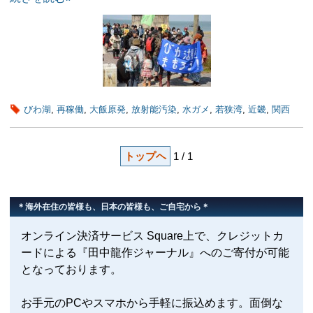
びわ湖
,
再稼働
,
大飯原発
,
放射能汚染
,
水ガメ
,
若狭湾
,
近畿
,
関西
トップヘ
1 / 1
＊海外在住の皆様も、日本の皆様も、ご自宅から＊
オンライン決済サービス Square上で、クレジットカ
ードによる『田中龍作ジャーナル』へのご寄付が可能
となっております。
お手元のPCやスマホから手軽に振込めます。面倒な