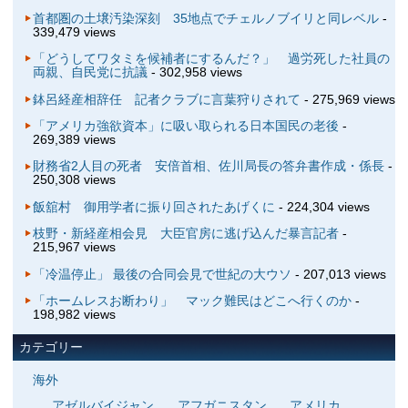
首都圏の土壌汚染深刻 35地点でチェルノブイリと同レベル
-
339,479 views
「どうしてワタミを候補者にするんだ？」 過労死した社員の
両親、自民党に抗議
- 302,958 views
鉢呂経産相辞任 記者クラブに言葉狩りされて
- 275,969 views
「アメリカ強欲資本」に吸い取られる日本国民の老後
-
269,389 views
財務省2人目の死者 安倍首相、佐川局長の答弁書作成・係長
-
250,308 views
飯舘村 御用学者に振り回されたあげくに
- 224,304 views
枝野・新経産相会見 大臣官房に逃げ込んだ暴言記者
-
215,967 views
「冷温停止」 最後の合同会見で世紀の大ウソ
- 207,013 views
「ホームレスお断わり」 マック難民はどこへ行くのか
-
198,982 views
カテゴリー
海外
アゼルバイジャン
アフガニスタン
アメリカ