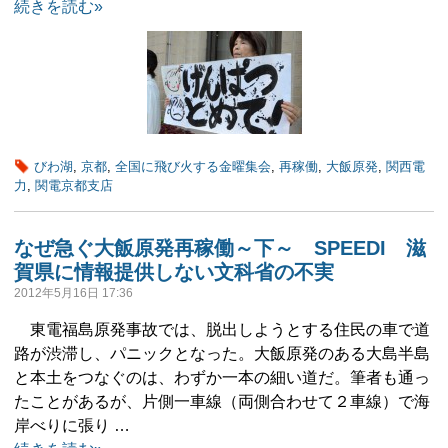
続きを読む»
びわ湖
,
京都
,
全国に飛び火する金曜集会
,
再稼働
,
大飯原発
,
関西電
力
,
関電京都支店
なぜ急ぐ大飯原発再稼働～下～ SPEEDI 滋
賀県に情報提供しない文科省の不実
2012年5月16日 17:36
東電福島原発事故では、脱出しようとする住民の車で道
路が渋滞し、パニックとなった。大飯原発のある大島半島
と本土をつなぐのは、わずか一本の細い道だ。筆者も通っ
たことがあるが、片側一車線（両側合わせて２車線）で海
岸べりに張り …