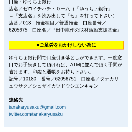
口座：ゆうちょ銀行
店名／ゼロイチハチ・０一八（「ゆうちょ銀行」
→「支店名」を読み出して『セ』を打って下さい）
店番／018 預金種目／普通預金 口座番号／
6205675 口座名／『田中龍作の取材活動支援基金』
■ご足労をおかけしない為に
ゆうちょ銀行間で口座引き落としができます。一度窓
口でお手続きして頂ければ、ATMに並んで頂く手間が
省けます。印鑑と通帳をお持ち下さい。
記号／10180 番号／62056751 口座名／タナカリ
ュウサクノシュザイカツドウシエンキキン
連絡先
tanakaryusaku@gmail.com
twitter.com/tanakaryusaku