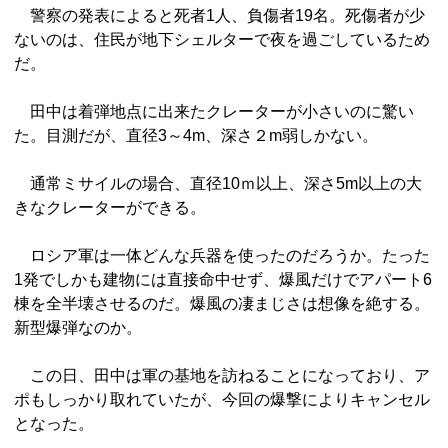
警察の発表によると死者1人、負傷者19名。死傷者が少
ないのは、住民が地下シェルターで夜を過ごしているため
だ。
田中は着弾地点に出来たクレーターが小さいのに驚い
た。目測だが、直径3～4m、深さ２m弱しかない。
通常ミサイルの場合、直径10ｍ以上、深さ5m以上の大
きなクレーターができる。
ロシア軍は一体どんな兵器を使ったのだろうか。たった
1発でしかも建物には直接命中せず、爆風だけでアパート6
棟を全半壊させるのだ。爆風の凄まじさは想像を絶する。
新型爆弾なのか。
この日、田中は軍の基地を訪ねることになっており、ア
ポもしっかり取れていたが、今回の爆撃によりキャンセル
となった。