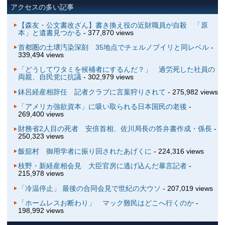
アクセスの多い記事
【森友・公文書改ざん】書き換え役の近財職員が自殺 「原
本」と遺書見つかる
- 377,870 views
首都圏の土壌汚染深刻 35地点でチェルノブイリと同レベル
-
339,494 views
「どうしてワタミを候補者にするんだ？」 過労死した社員の
両親、自民党に抗議
- 302,979 views
鉢呂経産相辞任 記者クラブに言葉狩りされて
- 275,982 views
「アメリカ強欲資本」に吸い取られる日本国民の老後
-
269,400 views
財務省2人目の死者 安倍首相、佐川局長の答弁書作成・係長
-
250,323 views
飯舘村 御用学者に振り回されたあげくに
- 224,316 views
枝野・新経産相会見 大臣官房に逃げ込んだ暴言記者
-
215,978 views
「冷温停止」 最後の合同会見で世紀の大ウソ
- 207,019 views
「ホームレスお断わり」 マック難民はどこへ行くのか
-
198,992 views