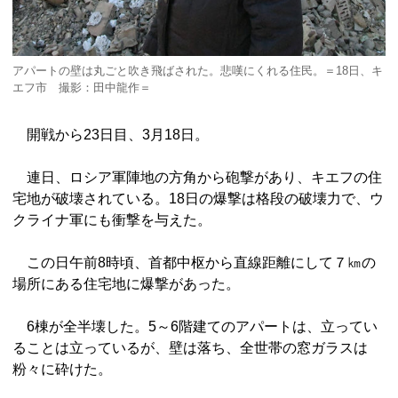
アパートの壁は丸ごと吹き飛ばされた。悲嘆にくれる住民。＝18日、キ
エフ市 撮影：田中龍作＝
開戦から23日目、3月18日。
連日、ロシア軍陣地の方角から砲撃があり、キエフの住
宅地が破壊されている。18日の爆撃は格段の破壊力で、ウ
クライナ軍にも衝撃を与えた。
この日午前8時頃、首都中枢から直線距離にして７㎞の
場所にある住宅地に爆撃があった。
6棟が全半壊した。5～6階建てのアパートは、立ってい
ることは立っているが、壁は落ち、全世帯の窓ガラスは
粉々に砕けた。