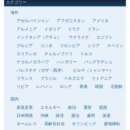
カテゴリー
海外
アゼルバイジャン
アフガニスタン
アメリカ
アルメニア
イタリア
イラク
イラン
インドネシア（アチェ）
ウクライナ
エジプト
グルジア
コソボ
コロンビア
シリア
スペイン
スリランカ
チェルノブイリ
トルコ
ナゴルノカラバフ
ハンガリー
バングラデシュ
パレスチナ（ガザ・西岸）
ビルマ（ミャンマー）
フランス
ブラジル
ベネズエラ
リトアニア
リビア
レバノン
ロシア
香港
韓国
北朝鮮
国内
原発災害
エネルギー
政治
選挙
貧困
日米関係
沖縄
経済
憲法
雇用
派遣
ホームレス
高齢化社会
オリンピック
築地移転