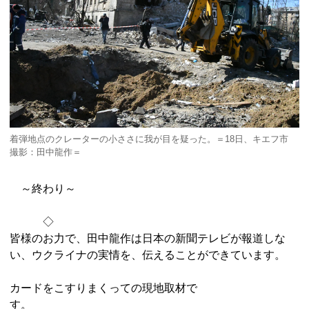
着弾地点のクレーターの小ささに我が目を疑った。＝18日、キエフ市
撮影：田中龍作＝
～終わり～
◇
皆様のお力で、田中龍作は日本の新聞テレビが報道しな
い、ウクライナの実情を、伝えることができています。
カードをこすりまくっての現地取材で
す。