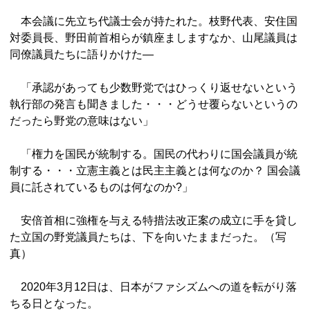
本会議に先立ち代議士会が持たれた。枝野代表、安住国
対委員長、野田前首相らが鎮座ましますなか、山尾議員は
同僚議員たちに語りかけた―
「承認があっても少数野党ではひっくり返せないという
執行部の発言も聞きました・・・どうせ覆らないというの
だったら野党の意味はない」
「権力を国民が統制する。国民の代わりに国会議員が統
制する・・・立憲主義とは民主主義とは何なのか？ 国会議
員に託されているものは何なのか?」
安倍首相に強権を与える特措法改正案の成立に手を貸し
た立国の野党議員たちは、下を向いたままだった。（写
真）
2020年3月12日は、日本がファシズムへの道を転がり落
ちる日となった。