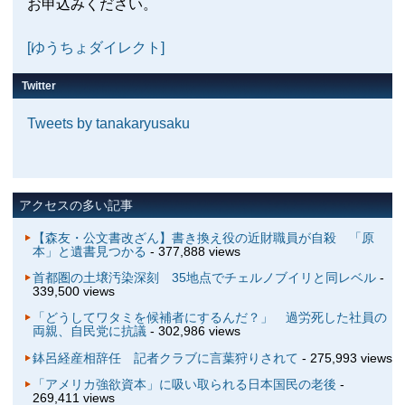
お申込みください。
[ゆうちょダイレクト]
Twitter
Tweets by tanakaryusaku
アクセスの多い記事
【森友・公文書改ざん】書き換え役の近財職員が自殺 「原
本」と遺書見つかる
- 377,888 views
首都圏の土壌汚染深刻 35地点でチェルノブイリと同レベル
-
339,500 views
「どうしてワタミを候補者にするんだ？」 過労死した社員の
両親、自民党に抗議
- 302,986 views
鉢呂経産相辞任 記者クラブに言葉狩りされて
- 275,993 views
「アメリカ強欲資本」に吸い取られる日本国民の老後
-
269,411 views