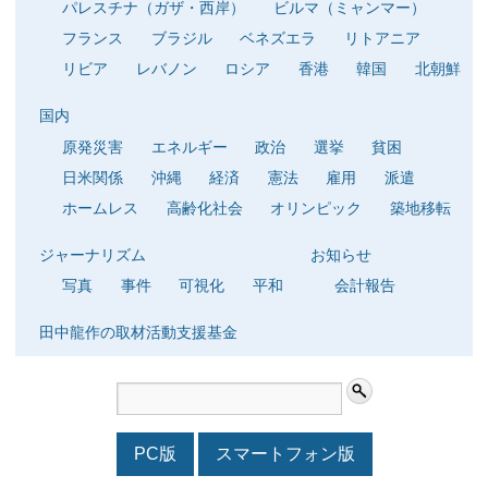
パレスチナ（ガザ・西岸）
ビルマ（ミャンマー）
フランス
ブラジル
ベネズエラ
リトアニア
リビア
レバノン
ロシア
香港
韓国
北朝鮮
国内
原発災害
エネルギー
政治
選挙
貧困
日米関係
沖縄
経済
憲法
雇用
派遣
ホームレス
高齢化社会
オリンピック
築地移転
ジャーナリズム
お知らせ
写真
事件
可視化
平和
会計報告
田中龍作の取材活動支援基金
PC版
スマートフォン版