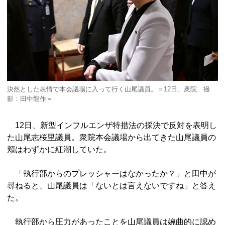
決然とした表情で本会議場に入って行く山尾議員。＝12日、衆院 撮
影：田中龍作＝
12日、新型インフルエンザ特措法の採決で反対を表明し
た山尾志桜里議員。衆院本会議場から出てきた山尾議員の
頬はわずかに紅潮していた。
「執行部からのプレッシャーはなかったか？」と田中が
尋ねると、山尾議員は「ないとは言えないですね」と答え
た。
執行部から圧力があったことを山尾議員は婉曲的に認め