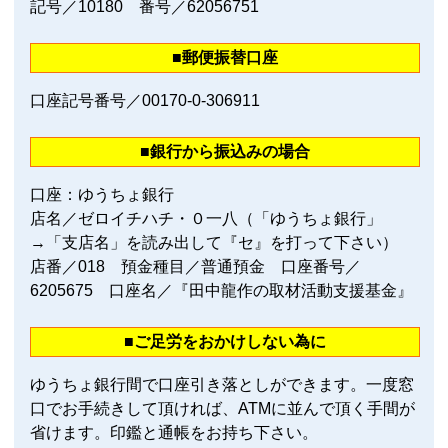
記号／10180 番号／62056751
■郵便振替口座
口座記号番号／00170‐0‐306911
■銀行から振込みの場合
口座：ゆうちょ銀行
店名／ゼロイチハチ・０一八（「ゆうちょ銀行」
→「支店名」を読み出して『セ』を打って下さい）
店番／018 預金種目／普通預金 口座番号／
6205675 口座名／『田中龍作の取材活動支援基金』
■ご足労をおかけしない為に
ゆうちょ銀行間で口座引き落としができます。一度窓
口でお手続きして頂ければ、ATMに並んで頂く手間が
省けます。印鑑と通帳をお持ち下さい。