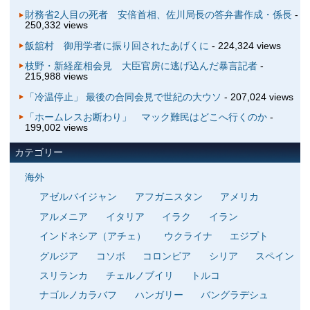
財務省2人目の死者 安倍首相、佐川局長の答弁書作成・係長
-
250,332 views
飯舘村 御用学者に振り回されたあげくに
- 224,324 views
枝野・新経産相会見 大臣官房に逃げ込んだ暴言記者
-
215,988 views
「冷温停止」 最後の合同会見で世紀の大ウソ
- 207,024 views
「ホームレスお断わり」 マック難民はどこへ行くのか
-
199,002 views
カテゴリー
海外
アゼルバイジャン
アフガニスタン
アメリカ
アルメニア
イタリア
イラク
イラン
インドネシア（アチェ）
ウクライナ
エジプト
グルジア
コソボ
コロンビア
シリア
スペイン
スリランカ
チェルノブイリ
トルコ
ナゴルノカラバフ
ハンガリー
バングラデシュ