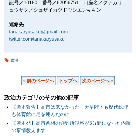
記号／10180 番号／62056751 口座名／タナカリ
ュウサクノシュザイカツドウシエンキキン
連絡先
tanakaryusaku@gmail.com
twitter.com/tanakaryusaku
政治
« 前のページへ
トップヘ
次のページへ »
政治カテゴリのその他の記事
【熊本報告】高市は来なかった 天皇陛下も歴代総理
も体育館に足を運んだのに
【熊本発】高市首相の避難所視察が3分間になった内輪
の事情教えます