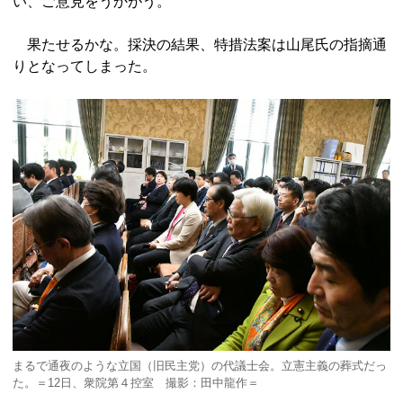
い、ご意見をうかがう。
果たせるかな。採決の結果、特措法案は山尾氏の指摘通
りとなってしまった。
まるで通夜のような立国（旧民主党）の代議士会。立憲主義の葬式だっ
た。＝12日、衆院第４控室 撮影：田中龍作＝