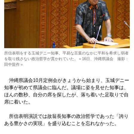
所信表明をする玉城デニー知事。平易な言葉のなかに平和を希求し弱者
を取り残さない政治哲学が貫かれていた。＝16日、沖縄県議会 撮影：
田中龍作＝
沖縄県議会10月定例会がきょうから始まり、玉城デニー
知事が初めて県議会に臨んだ。議場に姿を見せた知事は、
ほんの数秒、自分の席を探したが、落ち着いた足取りで自
席に着いた。
所信表明演説では故翁長知事の政治哲学であった「誇り
ある豊かさの実現」を盛り込むことを忘れなかった。