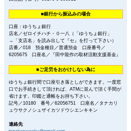
■銀行から振込みの場合
口座：ゆうちょ銀行
店名／ゼロイチハチ・０一八（「ゆうちょ銀行」
→「支店名」を読み出して『セ』を打って下さい）
店番／018 預金種目／普通預金 口座番号／
6205675 口座名／『田中龍作の取材活動支援基金』
■ご足労をおかけしない為に
ゆうちょ銀行間で口座引き落としができます。一度窓
口でお手続きして頂ければ、ATMに並んで頂く手間が
省けます。印鑑と通帳をお持ち下さい。
記号／10180 番号／62056751 口座名／タナカリ
ュウサクノシュザイカツドウシエンキキン
連絡先