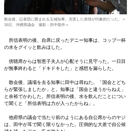
散会後、記者団に囲まれる玉城知事。充実した表情が印象的だった。＝
16日、沖縄県議会 撮影：田中龍作＝
所信表明の後、自席に戻ったデニー知事は、コップ一杯
の水をグイッと飲みほした。
傍聴席からは智恵子夫人が心配そうに見守った。一日目
が無事終わると「ドキドキした」と感想を漏らした。
散会後、議場を去る知事に田中は尋ねた。「国会とどち
らが緊張しましたか」と。知事は「国会と違うからねえ」
と余裕でかわした。所信表明の後、水を飲んだことについ
て聞くと「所信表明は力が入ったからね」。
他府県の議会で当たり前のようにある自公席からのヤジ
は、田中が耳で聞く限りなかった。圧倒的な大差で自公候