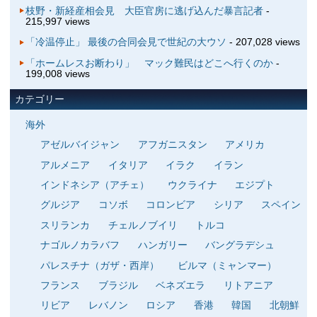
枝野・新経産相会見 大臣官房に逃げ込んだ暴言記者
-
215,997 views
「冷温停止」 最後の合同会見で世紀の大ウソ
- 207,028 views
「ホームレスお断わり」 マック難民はどこへ行くのか
-
199,008 views
カテゴリー
海外
アゼルバイジャン
アフガニスタン
アメリカ
アルメニア
イタリア
イラク
イラン
インドネシア（アチェ）
ウクライナ
エジプト
グルジア
コソボ
コロンビア
シリア
スペイン
スリランカ
チェルノブイリ
トルコ
ナゴルノカラバフ
ハンガリー
バングラデシュ
パレスチナ（ガザ・西岸）
ビルマ（ミャンマー）
フランス
ブラジル
ベネズエラ
リトアニア
リビア
レバノン
ロシア
香港
韓国
北朝鮮