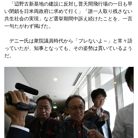
「辺野古新基地の建設に反対し普天間飛行場の一日も早
い閉鎖を日米両政府に求めて行く」「誰一人取り残さない
共生社会の実現」など選挙期間中訴え続けたことを、一言
一句たがわず掲げた。
デニー氏は衆院議員時代から「ブレないよ～」と常々語
っていたが、知事となっても、その姿勢は貫いているよう
だ。