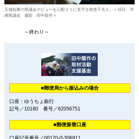
玉城知事の県議会デビューを心配そうに見守る智恵子夫人。＝16日、沖
縄県議会 撮影：田中龍作＝
～終わり～
■郵便局から振込みの場合
口座：ゆうちょ銀行
記号／10180 番号／62056751
■郵便振替口座
口座記号番号／00170‐0‐306911