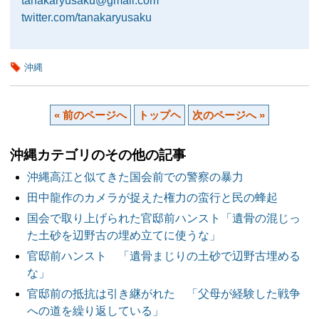
tanakaryusaku@gmail.com
twitter.com/tanakaryusaku
沖縄
« 前のページへ
トップヘ
次のページへ »
沖縄カテゴリのその他の記事
沖縄高江と似てきた国会前での警察の暴力
田中龍作のカメラが捉えた権力の蛮行と民の蜂起
国会で取り上げられた官邸前ハンスト「遺骨の混じっ
た土砂を辺野古の埋め立てに使うな」
官邸前ハンスト 「遺骨まじりの土砂で辺野古埋める
な」
官邸前の抵抗は引き継がれた 「父母が経験した戦争
への道を繰り返している」