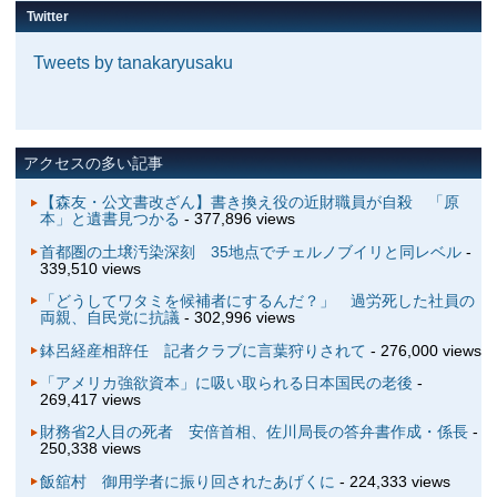
Twitter
Tweets by tanakaryusaku
アクセスの多い記事
【森友・公文書改ざん】書き換え役の近財職員が自殺 「原
本」と遺書見つかる
- 377,896 views
首都圏の土壌汚染深刻 35地点でチェルノブイリと同レベル
-
339,510 views
「どうしてワタミを候補者にするんだ？」 過労死した社員の
両親、自民党に抗議
- 302,996 views
鉢呂経産相辞任 記者クラブに言葉狩りされて
- 276,000 views
「アメリカ強欲資本」に吸い取られる日本国民の老後
-
269,417 views
財務省2人目の死者 安倍首相、佐川局長の答弁書作成・係長
-
250,338 views
飯舘村 御用学者に振り回されたあげくに
- 224,333 views