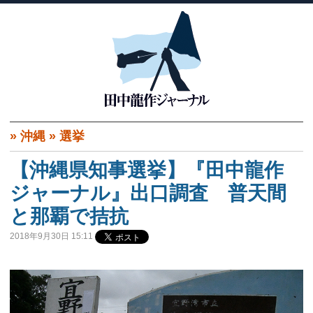
»
沖縄
»
選挙
【沖縄県知事選挙】『田中龍作
ジャーナル』出口調査 普天間
と那覇で拮抗
2018年9月30日 15:11