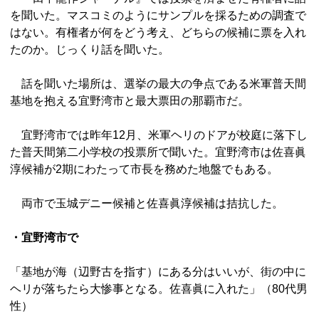
を聞いた。マスコミのようにサンプルを採るための調査で
はない。有権者が何をどう考え、どちらの候補に票を入れ
たのか。じっくり話を聞いた。
話を聞いた場所は、選挙の最大の争点である米軍普天間
基地を抱える宜野湾市と最大票田の那覇市だ。
宜野湾市では昨年12月、米軍ヘリのドアが校庭に落下し
た普天間第二小学校の投票所で聞いた。宜野湾市は佐喜眞
淳候補が2期にわたって市長を務めた地盤でもある。
両市で玉城デニー候補と佐喜眞淳候補は拮抗した。
・宜野湾市で
「基地が海（辺野古を指す）にある分はいいが、街の中に
ヘリが落ちたら大惨事となる。佐喜眞に入れた」（80代男
性）