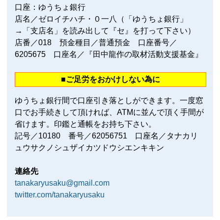
口座：ゆうちょ銀行
店名／ゼロイチハチ・０一八（「ゆうちょ銀行」
→「支店名」を読み出して『セ』を打って下さい）
店番／018 預金種目／普通預金 口座番号／
6205675 口座名／『田中龍作の取材活動支援基金』
■ご足労をおかけしない為に
ゆうちょ銀行間で口座引き落としができます。一度窓
口でお手続きして頂ければ、ATMに並んで頂く手間が
省けます。印鑑と通帳をお持ち下さい。
記号／10180 番号／62056751 口座名／タナカリ
ュウサクノシュザイカツドウシエンキキン
連絡先
tanakaryusaku@gmail.com
twitter.com/tanakaryusaku