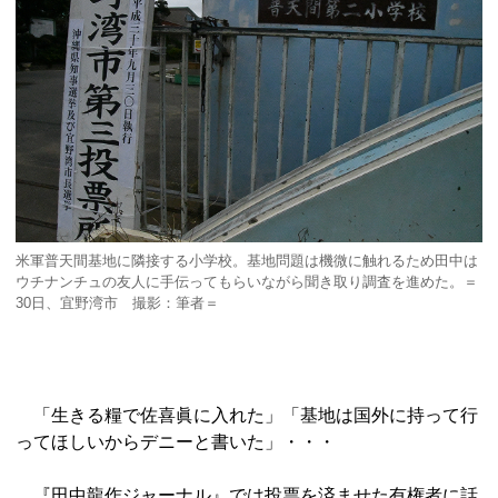
米軍普天間基地に隣接する小学校。基地問題は機微に触れるため田中は
ウチナンチュの友人に手伝ってもらいながら聞き取り調査を進めた。＝
30日、宜野湾市 撮影：筆者＝
「生きる糧で佐喜眞に入れた」「基地は国外に持って行
ってほしいからデニーと書いた」・・・
『田中龍作ジャーナル』では投票を済ませた有権者に話