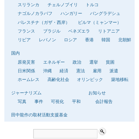
スリランカ
チェルノブイリ
トルコ
ナゴルノカラバフ
ハンガリー
バングラデシュ
パレスチナ（ガザ・西岸）
ビルマ（ミャンマー）
フランス
ブラジル
ベネズエラ
リトアニア
リビア
レバノン
ロシア
香港
韓国
北朝鮮
国内
原発災害
エネルギー
政治
選挙
貧困
日米関係
沖縄
経済
憲法
雇用
派遣
ホームレス
高齢化社会
オリンピック
築地移転
ジャーナリズム
お知らせ
写真
事件
可視化
平和
会計報告
田中龍作の取材活動支援基金