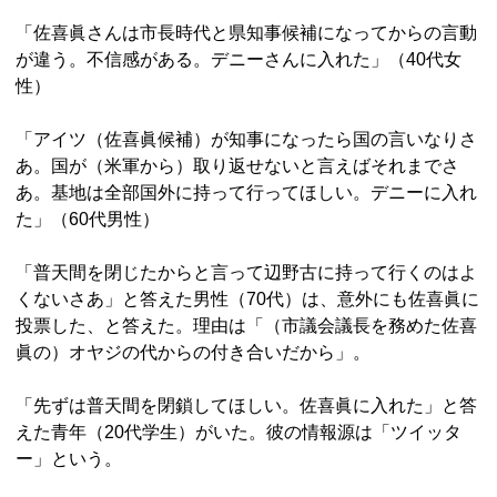
「佐喜眞さんは市長時代と県知事候補になってからの言動
が違う。不信感がある。デニーさんに入れた」（40代女
性）
「アイツ（佐喜眞候補）が知事になったら国の言いなりさ
あ。国が（米軍から）取り返せないと言えばそれまでさ
あ。基地は全部国外に持って行ってほしい。デニーに入れ
た」（60代男性）
「普天間を閉じたからと言って辺野古に持って行くのはよ
くないさあ」と答えた男性（70代）は、意外にも佐喜眞に
投票した、と答えた。理由は「（市議会議長を務めた佐喜
眞の）オヤジの代からの付き合いだから」。
「先ずは普天間を閉鎖してほしい。佐喜眞に入れた」と答
えた青年（20代学生）がいた。彼の情報源は「ツイッタ
ー」という。