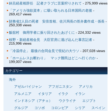
鉢呂経産相辞任 記者クラブに言葉狩りされて
- 275,999 views
「アメリカ強欲資本」に吸い取られる日本国民の老後
-
269,417 views
財務省2人目の死者 安倍首相、佐川局長の答弁書作成・係長
-
250,338 views
飯舘村 御用学者に振り回されたあげくに
- 224,332 views
枝野・新経産相会見 大臣官房に逃げ込んだ暴言記者
-
215,996 views
「冷温停止」 最後の合同会見で世紀の大ウソ
- 207,028 views
「ホームレスお断わり」 マック難民はどこへ行くのか
-
199,007 views
カテゴリー
海外
アゼルバイジャン
アフガニスタン
アメリカ
アルメニア
イタリア
イラク
イラン
インドネシア（アチェ）
ウクライナ
エジプト
グルジア
コソボ
コロンビア
シリア
スペイン