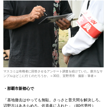
マスコミは有権者に回答させるアンケート調査を続けていた。膨大なサ
ンプルはどこに行くのだろうか。＝30日、宜野湾市 撮影：筆者＝
・那覇市新都心で
「基地撤去はやっても無駄。さっさと普天間を解決しろ。
辺野古はあきらめろ。佐喜眞に入れた」（80代男性）