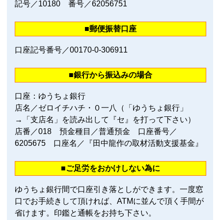
記号／10180 番号／62056751
■郵便振替口座
口座記号番号／00170‐0‐306911
■銀行から振込みの場合
口座：ゆうちょ銀行
店名／ゼロイチハチ・０一八（「ゆうちょ銀行」
→「支店名」を読み出して『セ』を打って下さい）
店番／018 預金種目／普通預金 口座番号／
6205675 口座名／『田中龍作の取材活動支援基金』
■ご足労をおかけしない為に
ゆうちょ銀行間で口座引き落としができます。一度窓
口でお手続きして頂ければ、ATMに並んで頂く手間が
省けます。印鑑と通帳をお持ち下さい。