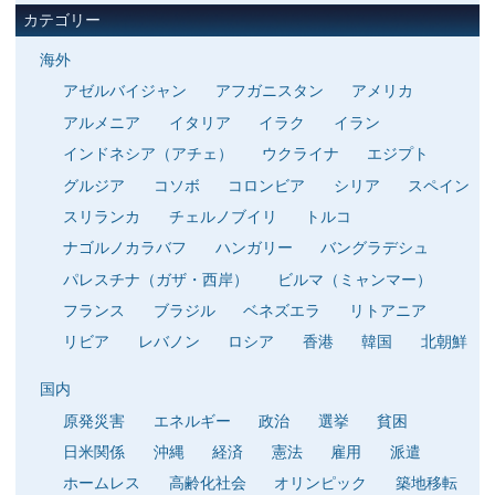
カテゴリー
海外
アゼルバイジャン
アフガニスタン
アメリカ
アルメニア
イタリア
イラク
イラン
インドネシア（アチェ）
ウクライナ
エジプト
グルジア
コソボ
コロンビア
シリア
スペイン
スリランカ
チェルノブイリ
トルコ
ナゴルノカラバフ
ハンガリー
バングラデシュ
パレスチナ（ガザ・西岸）
ビルマ（ミャンマー）
フランス
ブラジル
ベネズエラ
リトアニア
リビア
レバノン
ロシア
香港
韓国
北朝鮮
国内
原発災害
エネルギー
政治
選挙
貧困
日米関係
沖縄
経済
憲法
雇用
派遣
ホームレス
高齢化社会
オリンピック
築地移転