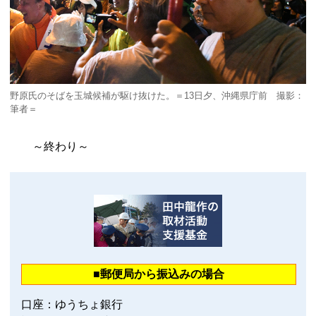
野原氏のそばを玉城候補が駆け抜けた。＝13日夕、沖縄県庁前 撮影：
筆者＝
～終わり～
■郵便局から振込みの場合
口座：ゆうちょ銀行