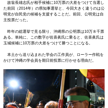
故翁長雄志氏が相手候補に10万票の大差をつけて当選し
た前回（2014年）の県知事選挙と、今回大きく違うのは公
明党が自民党の候補を支援することだ。前回、公明党は自
主投票だった。
昨年の総選挙で見る限り、沖縄県の公明票は10万８千票
ある。単純に、この数字が佐喜眞氏に乗ると、佐喜眞氏は
玉城候補に10万票の大差をつけて勝つことになる。
本土から送り込まれた学会の工作員が、ローラー作戦を
かけて沖縄の学会員を期日前投票に行かせる理由だ。