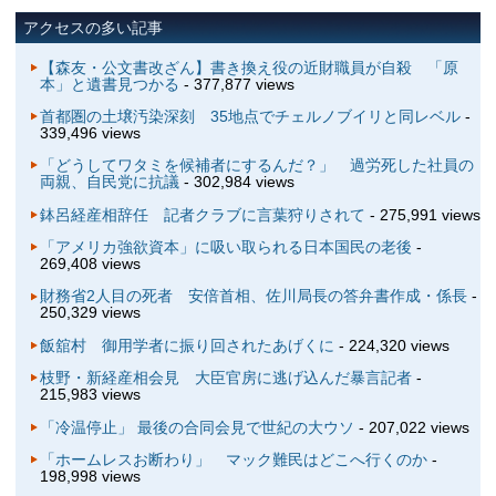
アクセスの多い記事
【森友・公文書改ざん】書き換え役の近財職員が自殺 「原
本」と遺書見つかる
- 377,877 views
首都圏の土壌汚染深刻 35地点でチェルノブイリと同レベル
-
339,496 views
「どうしてワタミを候補者にするんだ？」 過労死した社員の
両親、自民党に抗議
- 302,984 views
鉢呂経産相辞任 記者クラブに言葉狩りされて
- 275,991 views
「アメリカ強欲資本」に吸い取られる日本国民の老後
-
269,408 views
財務省2人目の死者 安倍首相、佐川局長の答弁書作成・係長
-
250,329 views
飯舘村 御用学者に振り回されたあげくに
- 224,320 views
枝野・新経産相会見 大臣官房に逃げ込んだ暴言記者
-
215,983 views
「冷温停止」 最後の合同会見で世紀の大ウソ
- 207,022 views
「ホームレスお断わり」 マック難民はどこへ行くのか
-
198,998 views