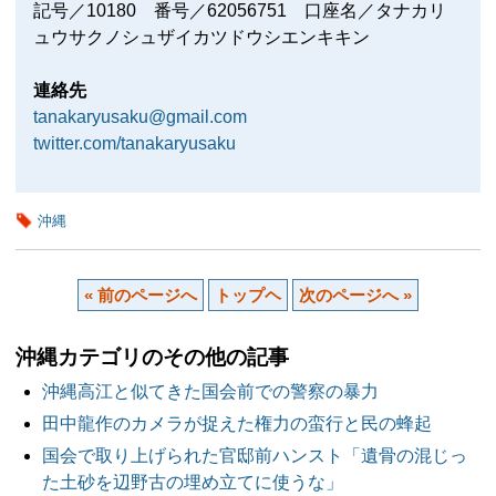
記号／10180 番号／62056751 口座名／タナカリ
ュウサクノシュザイカツドウシエンキキン
連絡先
tanakaryusaku@gmail.com
twitter.com/tanakaryusaku
沖縄
« 前のページへ
トップヘ
次のページへ »
沖縄カテゴリのその他の記事
沖縄高江と似てきた国会前での警察の暴力
田中龍作のカメラが捉えた権力の蛮行と民の蜂起
国会で取り上げられた官邸前ハンスト「遺骨の混じっ
た土砂を辺野古の埋め立てに使うな」