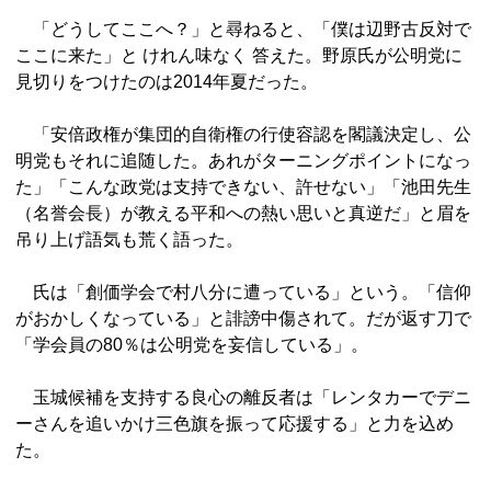
「どうしてここへ？」と尋ねると、「僕は辺野古反対で
ここに来た」と けれん味なく 答えた。野原氏が公明党に
見切りをつけたのは2014年夏だった。
「安倍政権が集団的自衛権の行使容認を閣議決定し、公
明党もそれに追随した。あれがターニングポイントになっ
た」「こんな政党は支持できない、許せない」「池田先生
（名誉会長）が教える平和への熱い思いと真逆だ」と眉を
吊り上げ語気も荒く語った。
氏は「創価学会で村八分に遭っている」という。「信仰
がおかしくなっている」と誹謗中傷されて。だが返す刀で
「学会員の80％は公明党を妄信している」。
玉城候補を支持する良心の離反者は「レンタカーでデニ
ーさんを追いかけ三色旗を振って応援する」と力を込め
た。