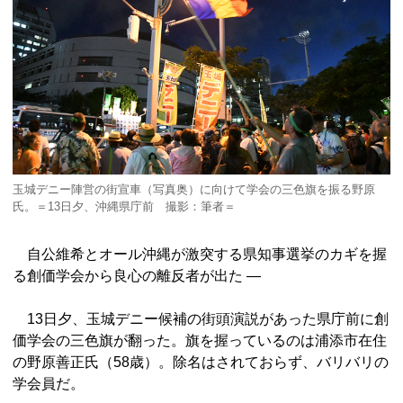
玉城デニー陣営の街宣車（写真奥）に向けて学会の三色旗を振る野原
氏。＝13日夕、沖縄県庁前 撮影：筆者＝
自公維希とオール沖縄が激突する県知事選挙のカギを握
る創価学会から良心の離反者が出た ―
13日夕、玉城デニー候補の街頭演説があった県庁前に創
価学会の三色旗が翻った。旗を握っているのは浦添市在住
の野原善正氏（58歳）。除名はされておらず、バリバリの
学会員だ。