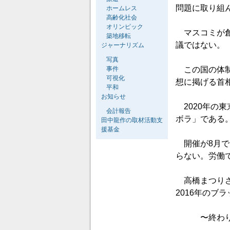
問題に取り組
ホームレス
高齢化社会
オリンピック
マスコミが創
築地移転
議ではない。
ジャーナリズム
写真
事件
この国の体制
可視化
想に掲げる首
平和
お知らせ
2020年の
会計報告
ボラ」である
田中龍作の取材活動支
援基金
開催が8月で
らない。労働
高橋まつりさ
2016年のブ
〜終わり