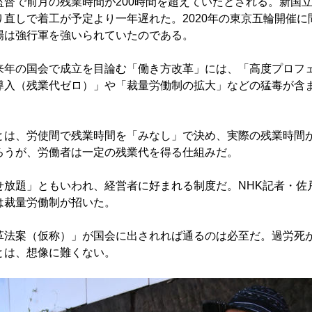
督で前月の残業時間が200時間を超えていたとされる。新国
り直しで着工が予定より一年遅れた。2020年の東京五輪開催に
場は強行軍を強いられていたのである。
年の国会で成立を目論む「働き方改革」には、「高度プロフ
導入（残業代ゼロ）」や「裁量労働制の拡大」などの猛毒が含
は、労使間で残業時間を「みなし」で決め、実際の残業時間
ろうが、労働者は一定の残業代を得る仕組みだ。
放題」ともいわれ、経営者に好まれる制度だ。NHK記者・佐
は裁量労働制が招いた。
法案（仮称）」が国会に出されれば通るのは必至だ。過労死
とは、想像に難くない。