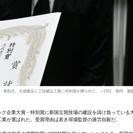
・表彰式。大成建設と三信建設工業に特別賞が贈られた。＝23日、都内 撮
ク企業大賞・特別賞に新国立競技場の建設を請け負っている
工業が選ばれた。受賞理由は若き現場監督の過労自殺だ。