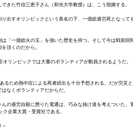
んできた竹信三恵子さん（和光大学教授）は、こう指摘する。
り出すオリンピックという美名の下、一億総過労死となって
は「一億総火の玉」を強いた歴史を持つ。そして今は戦前回
相を頂くのだから。
東京オリンピックでは大量のボランティアが動員されるようだ。
。
あるため熱中症による死者続出も十分予想される。だが労災と
ではなくボランティアだからだ。
んの過労自殺に懲りた電通は、巧みな抜け道を考えついた。
ラック企業大賞・受賞社である。
～