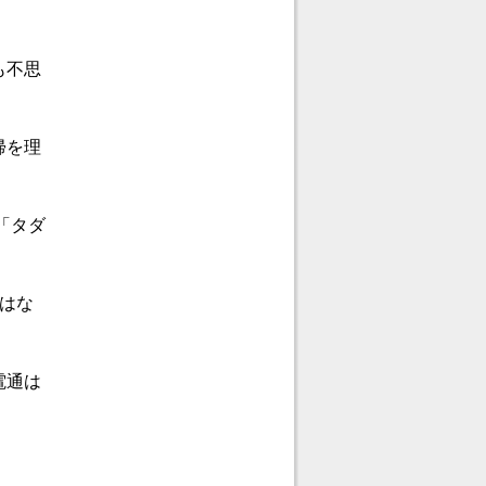
も不思
帰を理
「タダ
はな
電通は