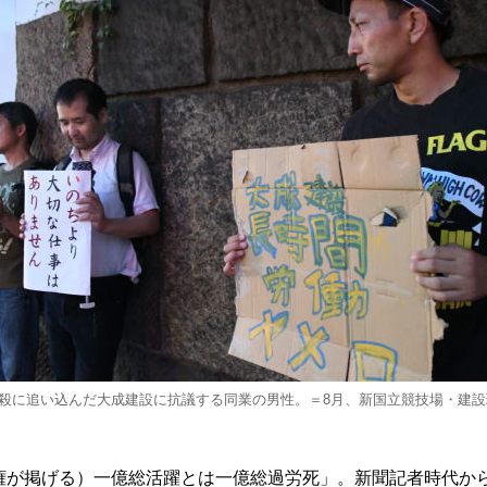
殺に追い込んだ大成建設に抗議する同業の男性。＝8月、新国立競技場・建設
が掲げる）一億総活躍とは一億総過労死」。新聞記者時代か