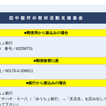
■郵便局から振込みの場合
ちょ銀行
0 番号／62056751
■郵便振替口座
0170‐0‐306911
■銀行から振込みの場合
ちょ銀行
イチハチ・０一八（「ゆうちょ銀行」→「支店名」を読み出し
って下さい）