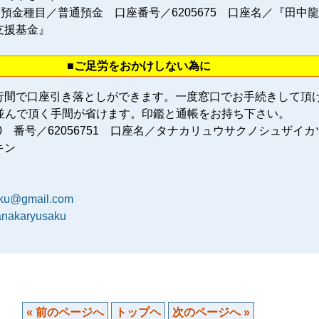
 預金種目／普通預金 口座番号／6205675 口座名／『田中
支援基金』
■ご足労をおかけしない為に
行間で口座引き落としができます。一度窓口でお手続きして頂
に並んで頂く手間が省けます。印鑑と通帳をお持ち下さい。
80 番号／62056751 口座名／タナカリュウサクノシュザイカ
キン
aku@gmail.com
tanakaryusaku
« 前のページへ
トップヘ
次のページへ »