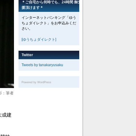
＊ご自宅から何時でも、24時間 御支
援頂けます＊
インターネットバンキング「ゆう
ちょダイレクト」をお申込みくだ
さい。
[ゆうちょダイレクト]
Twitter
Tweets by tanakaryusaku
Powered by WordPress
影：筆者
大成建