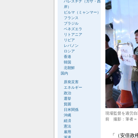
パレスチナ（ガザ・西
岸）
ビルマ（ミャンマー）
フランス
ブラジル
ベネズエラ
リトアニア
リビア
レバノン
ロシア
香港
韓国
北朝鮮
国内
原発災害
エネルギー
政治
選挙
貧困
日米関係
現場監督を過労自
沖縄
前 撮影：筆者＝
経済
憲法
雇用
「（安倍政権
派遣