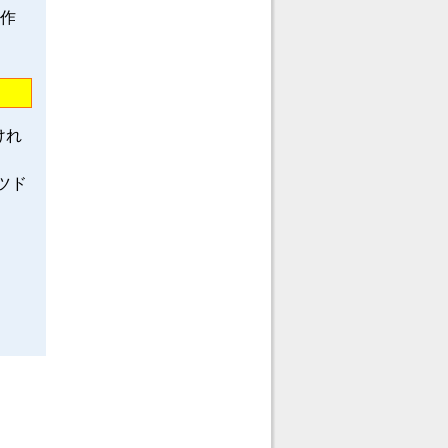
龍作
けれ
ツド