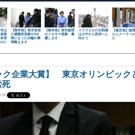
高市は
【熊本発】高市首相
【熊本発】高市総理
イスラエルの主戦場
【被災地】総
天皇陛
の避難所視察が3分
のイカサマ視察、暴
はガザから西岸へと
たらクーラー
も体育
間になった内輪の事
露します
向かう
た
だのに
情教えます
ック企業大賞】 東京オリンピック
労死
:08