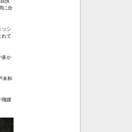
立競技
間に合
ェッシ
まれて
が多か
戸未和
が飛躍