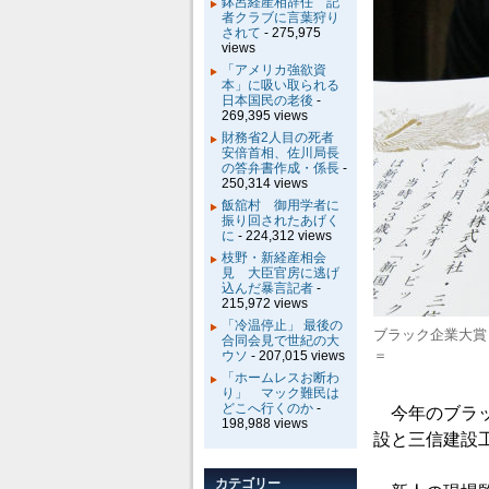
鉢呂経産相辞任 記
者クラブに言葉狩り
されて
- 275,975
views
「アメリカ強欲資
本」に吸い取られる
日本国民の老後
-
269,395 views
財務省2人目の死者
安倍首相、佐川局長
の答弁書作成・係長
-
250,314 views
飯舘村 御用学者に
振り回されたあげく
に
- 224,312 views
枝野・新経産相会
見 大臣官房に逃げ
込んだ暴言記者
-
215,972 views
「冷温停止」 最後の
ブラック企業大賞
合同会見で世紀の大
＝
ウソ
- 207,015 views
「ホームレスお断わ
り」 マック難民は
どこへ行くのか
-
今年のブラッ
198,988 views
設と三信建設
カテゴリー