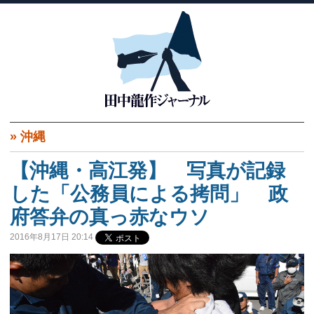
»
沖縄
【沖縄・高江発】 写真が記録
した「公務員による拷問」 政
府答弁の真っ赤なウソ
2016年8月17日 20:14