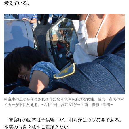
考えている。
街宣車の上から落とされそうになり悲鳴をあげる女性。住民・市民のマ
イカーが下に見える。=7月22日、高江N1ゲート前 撮影：筆者=
警察庁の回答は子供騙しだ。明らかにウソ答弁である。
本稿の写真２枚をご覧頂きたい。