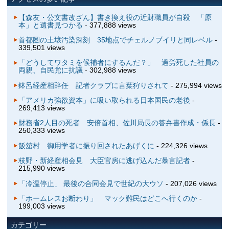
【森友・公文書改ざん】書き換え役の近財職員が自殺 「原
本」と遺書見つかる
- 377,888 views
首都圏の土壌汚染深刻 35地点でチェルノブイリと同レベル
-
339,501 views
「どうしてワタミを候補者にするんだ？」 過労死した社員の
両親、自民党に抗議
- 302,988 views
鉢呂経産相辞任 記者クラブに言葉狩りされて
- 275,994 views
「アメリカ強欲資本」に吸い取られる日本国民の老後
-
269,413 views
財務省2人目の死者 安倍首相、佐川局長の答弁書作成・係長
-
250,333 views
飯舘村 御用学者に振り回されたあげくに
- 224,326 views
枝野・新経産相会見 大臣官房に逃げ込んだ暴言記者
-
215,990 views
「冷温停止」 最後の合同会見で世紀の大ウソ
- 207,026 views
「ホームレスお断わり」 マック難民はどこへ行くのか
-
199,003 views
カテゴリー