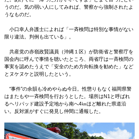
うのだ。気の弱い人にしてみれば、警察から強制されたよ
うなものだ。
小口幸人弁護士によれば「一斉検問は特別な事情がない
限り違法。判例も出ている」。
共産党の赤嶺政賢議員（沖縄１区）が防衛省と警察庁を
国会内に呼んで事情を聴いたところ、両省庁は一斉検問の
事実を認めたうえで「安全のため方向転換を勧めた」など
とヌケヌケと説明したという。
“事件”の余韻も冷めやらぬ今日。性懲りもなく福岡県警
はまたもや一斉検問を行おうとした。場所はN1と呼ばれ
るヘリパッド建設予定地から南へ4㎞ほど離れた県道沿
い。反対派がすぐに発見し仲間に通報した。