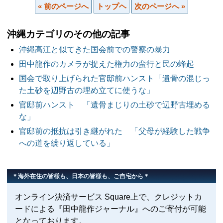
« 前のページへ
トップヘ
次のページへ »
沖縄カテゴリのその他の記事
沖縄高江と似てきた国会前での警察の暴力
田中龍作のカメラが捉えた権力の蛮行と民の蜂起
国会で取り上げられた官邸前ハンスト「遺骨の混じっ
た土砂を辺野古の埋め立てに使うな」
官邸前ハンスト 「遺骨まじりの土砂で辺野古埋める
な」
官邸前の抵抗は引き継がれた 「父母が経験した戦争
への道を繰り返している」
＊海外在住の皆様も、日本の皆様も、ご自宅から＊
オンライン決済サービス Square上で、クレジットカ
ードによる『田中龍作ジャーナル』へのご寄付が可能
となっております。