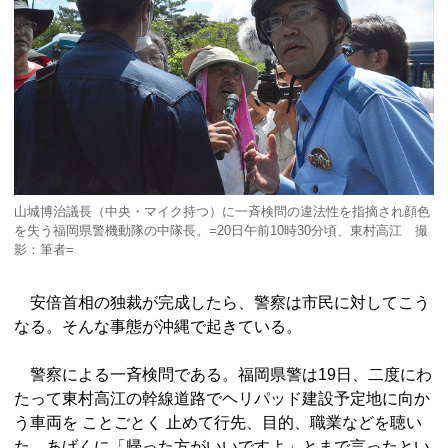
山城博治議長（中央・マイク持つ）に一斉検問の違法性を指摘され顔色
を失う福岡県警機動隊の中隊長。=20日午前10時30分頃、東村高江 撮
影：筆者=
安倍首相の独裁が完成したら、警察は市民に対してこう
なる。そんな事態が沖縄で起きている。
警察による一斉検問である。福岡県警は19日、二度にわ
たって東村高江の幹線道路でヘリパッド建設予定地に向か
う車両を ことごとく 止めて行先、目的、職業などを聴い
た。あげくに「帰った方がいいですよ」とまで言ったとい