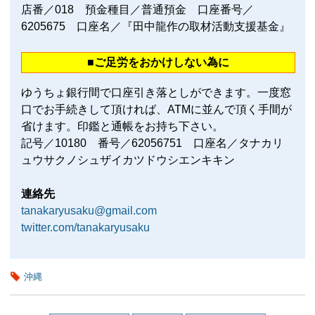
店番／018 預金種目／普通預金 口座番号／
6205675 口座名／『田中龍作の取材活動支援基金』
■ご足労をおかけしない為に
ゆうちょ銀行間で口座引き落としができます。一度窓
口でお手続きして頂ければ、ATMに並んで頂く手間が
省けます。印鑑と通帳をお持ち下さい。
記号／10180 番号／62056751 口座名／タナカリ
ュウサクノシュザイカツドウシエンキキン
連絡先
tanakaryusaku@gmail.com
twitter.com/tanakaryusaku
沖縄