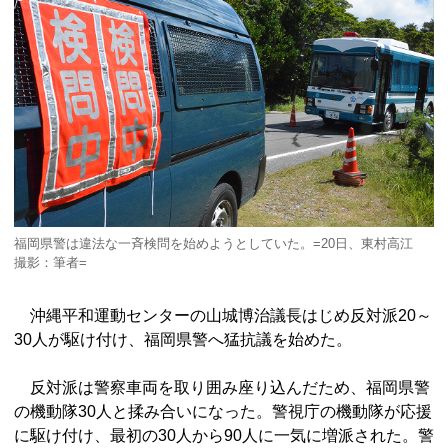
福岡県警は違法な一斉検問を始めようとしていた。=20日、東村高江
撮影：筆者=
沖縄平和運動センターの山城博治議長はじめ反対派20～
30人が駆け付け、福岡県警へ猛抗議を始めた。
反対派は警察車両を取り囲み座り込んだため、福岡県警
の機動隊30人と揉み合いになった。警視庁の機動隊が応援
に駆け付け、最初の30人から90人に一気に増派された。警