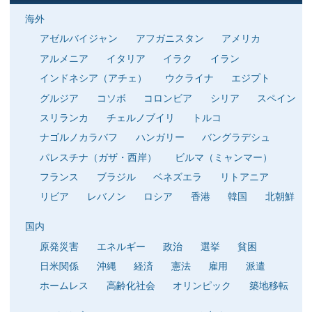
海外
アゼルバイジャン
アフガニスタン
アメリカ
アルメニア
イタリア
イラク
イラン
インドネシア（アチェ）
ウクライナ
エジプト
グルジア
コソボ
コロンビア
シリア
スペイン
スリランカ
チェルノブイリ
トルコ
ナゴルノカラバフ
ハンガリー
バングラデシュ
パレスチナ（ガザ・西岸）
ビルマ（ミャンマー）
フランス
ブラジル
ベネズエラ
リトアニア
リビア
レバノン
ロシア
香港
韓国
北朝鮮
国内
原発災害
エネルギー
政治
選挙
貧困
日米関係
沖縄
経済
憲法
雇用
派遣
ホームレス
高齢化社会
オリンピック
築地移転