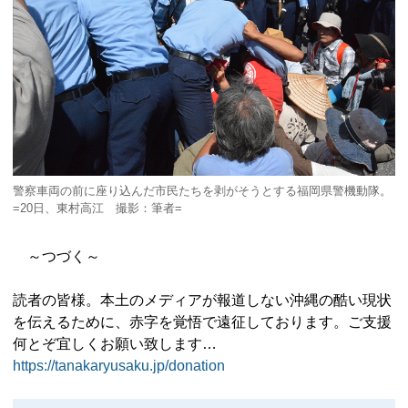
警察車両の前に座り込んだ市民たちを剥がそうとする福岡県警機動隊。
=20日、東村高江 撮影：筆者=
～つづく～
読者の皆様。本土のメディアが報道しない沖縄の酷い現状
を伝えるために、赤字を覚悟で遠征しております。ご支援
何とぞ宜しくお願い致します…
https://tanakaryusaku.jp/donation