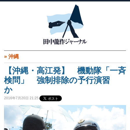
»
沖縄
【沖縄・高江発】 機動隊「一斉
検問」 強制排除の予行演習
か
2016年7月20日 21:25