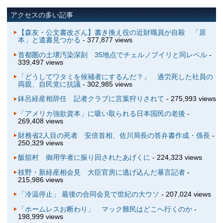
アクセスの多い記事
【森友・公文書改ざん】書き換え役の近財職員が自殺 「原
本」と遺書見つかる
- 377,877 views
首都圏の土壌汚染深刻 35地点でチェルノブイリと同レベル
-
339,497 views
「どうしてワタミを候補者にするんだ？」 過労死した社員の
両親、自民党に抗議
- 302,985 views
鉢呂経産相辞任 記者クラブに言葉狩りされて
- 275,993 views
「アメリカ強欲資本」に吸い取られる日本国民の老後
-
269,408 views
財務省2人目の死者 安倍首相、佐川局長の答弁書作成・係長
-
250,329 views
飯舘村 御用学者に振り回されたあげくに
- 224,323 views
枝野・新経産相会見 大臣官房に逃げ込んだ暴言記者
-
215,986 views
「冷温停止」 最後の合同会見で世紀の大ウソ
- 207,024 views
「ホームレスお断わり」 マック難民はどこへ行くのか
-
198,999 views