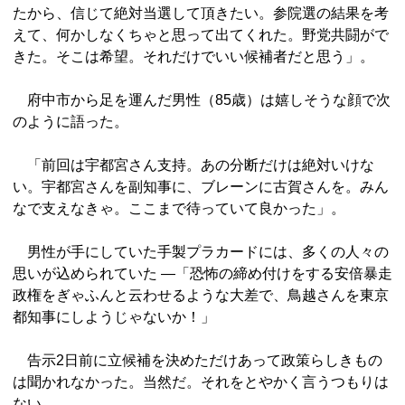
たから、信じて絶対当選して頂きたい。参院選の結果を考
えて、何かしなくちゃと思って出てくれた。野党共闘がで
きた。そこは希望。それだけでいい候補者だと思う」。
府中市から足を運んだ男性（85歳）は嬉しそうな顔で次
のように語った。
「前回は宇都宮さん支持。あの分断だけは絶対いけな
い。宇都宮さんを副知事に、ブレーンに古賀さんを。みん
なで支えなきゃ。ここまで待っていて良かった」。
男性が手にしていた手製プラカードには、多くの人々の
思いが込められていた ―「恐怖の締め付けをする安倍暴走
政権をぎゃふんと云わせるような大差で、鳥越さんを東京
都知事にしようじゃないか！」
告示2日前に立候補を決めただけあって政策らしきもの
は聞かれなかった。当然だ。それをとやかく言うつもりは
ない。