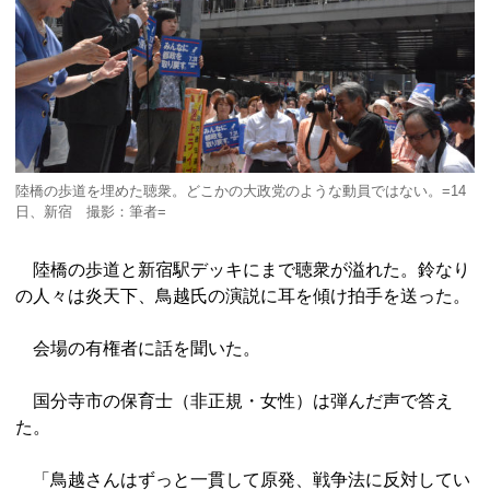
陸橋の歩道を埋めた聴衆。どこかの大政党のような動員ではない。=14
日、新宿 撮影：筆者=
陸橋の歩道と新宿駅デッキにまで聴衆が溢れた。鈴なり
の人々は炎天下、鳥越氏の演説に耳を傾け拍手を送った。
会場の有権者に話を聞いた。
国分寺市の保育士（非正規・女性）は弾んだ声で答え
た。
「鳥越さんはずっと一貫して原発、戦争法に反対してい