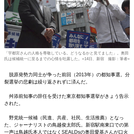
「宇都宮さんの人格を尊敬している。どうなるかと見てました」。奥田
氏は候補統一に至るまでの心情を吐露した。=14日、新宿 撮影：筆者=
脱原発勢力同士が争った前回（2013年）の都知事選。分
裂選挙の悲劇は繰り返されずに済んだ。
舛添前知事の辞任を受けた東京都知事選挙がきょう告示
された。
野党統一候補（民進、共産、社民、生活推薦）となっ
た、ジャーナリストの鳥越俊太郎氏。新宿駅南東口での第
一声は鳥越氏本人ではなくSEALDsの奥田愛基さんが口火