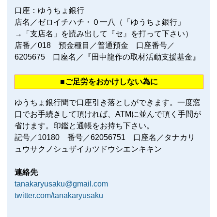
口座：ゆうちょ銀行
店名／ゼロイチハチ・０一八（「ゆうちょ銀行」
→「支店名」を読み出して『セ』を打って下さい）
店番／018 預金種目／普通預金 口座番号／
6205675 口座名／『田中龍作の取材活動支援基金』
■ご足労をおかけしない為に
ゆうちょ銀行間で口座引き落としができます。一度窓
口でお手続きして頂ければ、ATMに並んで頂く手間が
省けます。印鑑と通帳をお持ち下さい。
記号／10180 番号／62056751 口座名／タナカリ
ュウサクノシュザイカツドウシエンキキン
連絡先
tanakaryusaku@gmail.com
twitter.com/tanakaryusaku