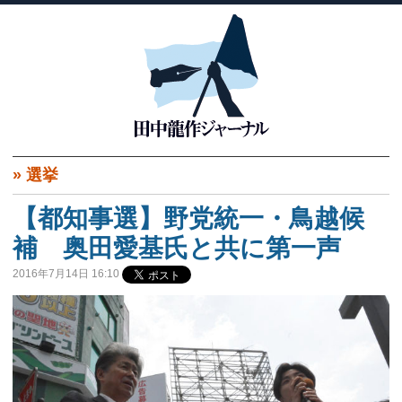
»
選挙
【都知事選】野党統一・鳥越候
補 奥田愛基氏と共に第一声
2016年7月14日 16:10