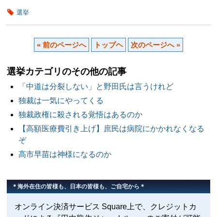
選挙
« 前のページへ
トップヘ
次のページへ »
選挙カテゴリのその他の記事
「中道は分裂しない」と野田氏は言うけれど
独裁は一気にやってくる
独裁政権に殺される覚悟はあるのか
【高額医療費引き上げ】庶民は病院にかかれなくなる
ぞ
高市早苗は神様になるのか
＊海外在住の皆様も、日本の皆様も、ご自宅から＊
オンライン決済サービス Square上で、クレジットカ