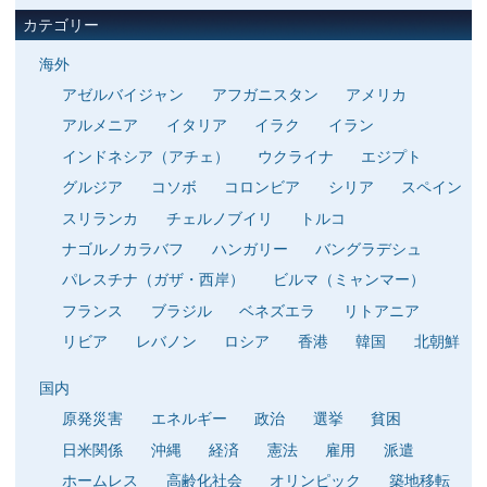
カテゴリー
海外
アゼルバイジャン
アフガニスタン
アメリカ
アルメニア
イタリア
イラク
イラン
インドネシア（アチェ）
ウクライナ
エジプト
グルジア
コソボ
コロンビア
シリア
スペイン
スリランカ
チェルノブイリ
トルコ
ナゴルノカラバフ
ハンガリー
バングラデシュ
パレスチナ（ガザ・西岸）
ビルマ（ミャンマー）
フランス
ブラジル
ベネズエラ
リトアニア
リビア
レバノン
ロシア
香港
韓国
北朝鮮
国内
原発災害
エネルギー
政治
選挙
貧困
日米関係
沖縄
経済
憲法
雇用
派遣
ホームレス
高齢化社会
オリンピック
築地移転