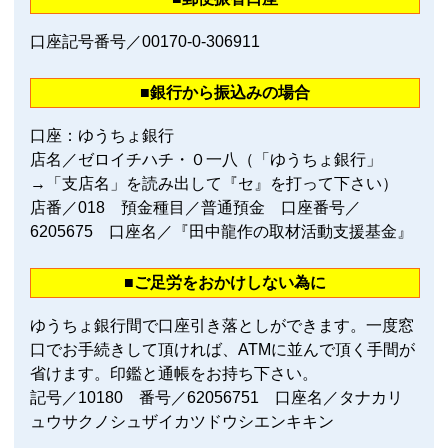
口座記号番号／00170‐0‐306911
■銀行から振込みの場合
口座：ゆうちょ銀行
店名／ゼロイチハチ・０一八（「ゆうちょ銀行」
→「支店名」を読み出して『セ』を打って下さい）
店番／018 預金種目／普通預金 口座番号／
6205675 口座名／『田中龍作の取材活動支援基金』
■ご足労をおかけしない為に
ゆうちょ銀行間で口座引き落としができます。一度窓
口でお手続きして頂ければ、ATMに並んで頂く手間が
省けます。印鑑と通帳をお持ち下さい。
記号／10180 番号／62056751 口座名／タナカリ
ュウサクノシュザイカツドウシエンキキン