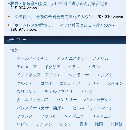
枝野・新経産相会見 大臣官房に逃げ込んだ暴言記者
-
215,964 views
「冷温停止」 最後の合同会見で世紀の大ウソ
- 207,010 views
「ホームレスお断わり」 マック難民はどこへ行くのか
-
198,978 views
カテゴリー
海外
アゼルバイジャン
アフガニスタン
アメリカ
アルメニア
イタリア
イラク
イラン
インドネシア（アチェ）
ウクライナ
エジプト
グルジア
コソボ
コロンビア
シリア
スペイン
スリランカ
チェルノブイリ
トルコ
ナゴルノカラバフ
ハンガリー
バングラデシュ
パレスチナ（ガザ・西岸）
ビルマ（ミャンマー）
フランス
ブラジル
ベネズエラ
リトアニア
リビア
レバノン
ロシア
香港
韓国
北朝鮮