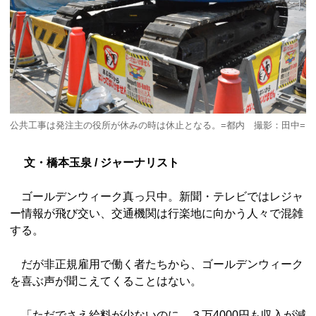
公共工事は発注主の役所が休みの時は休止となる。=都内 撮影：田中=
文・橋本玉泉 / ジャーナリスト
ゴールデンウィーク真っ只中。新聞・テレビではレジャ
ー情報が飛び交い、交通機関は行楽地に向かう人々で混雑
する。
だが非正規雇用で働く者たちから、ゴールデンウィーク
を喜ぶ声が聞こえてくることはない。
「ただでさえ給料が少ないのに、３万4000円も収入が減