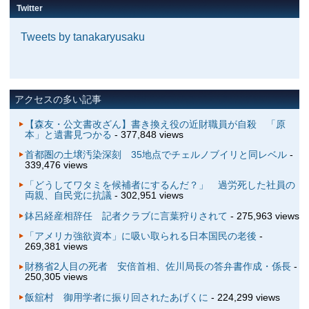
Twitter
Tweets by tanakaryusaku
アクセスの多い記事
【森友・公文書改ざん】書き換え役の近財職員が自殺 「原
本」と遺書見つかる
- 377,848 views
首都圏の土壌汚染深刻 35地点でチェルノブイリと同レベル
-
339,476 views
「どうしてワタミを候補者にするんだ？」 過労死した社員の
両親、自民党に抗議
- 302,951 views
鉢呂経産相辞任 記者クラブに言葉狩りされて
- 275,963 views
「アメリカ強欲資本」に吸い取られる日本国民の老後
-
269,381 views
財務省2人目の死者 安倍首相、佐川局長の答弁書作成・係長
-
250,305 views
飯舘村 御用学者に振り回されたあげくに
- 224,299 views