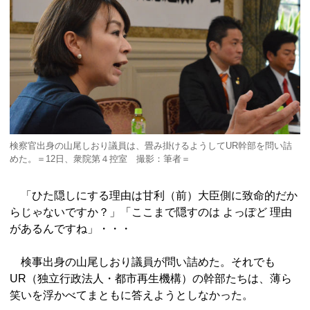
検察官出身の山尾しおり議員は、畳み掛けるようしてUR幹部を問い詰
めた。＝12日、衆院第４控室 撮影：筆者＝
「ひた隠しにする理由は甘利（前）大臣側に致命的だか
らじゃないですか？」「ここまで隠すのは よっぽど 理由
があるんですね」・・・
検事出身の山尾しおり議員が問い詰めた。それでも
UR（独立行政法人・都市再生機構）の幹部たちは、薄ら
笑いを浮かべてまともに答えようとしなかった。