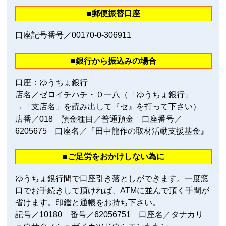
■郵便振替口座
口座記号番号／00170‐0‐306911
■銀行から振込みの場合
口座：ゆうちょ銀行
店名／ゼロイチハチ・０一八（「ゆうちょ銀行」
→「支店名」を読み出して『セ』を打って下さい）
店番／018 預金種目／普通預金 口座番号／
6205675 口座名／『田中龍作の取材活動支援基金』
■ご足労をおかけしない為に
ゆうちょ銀行間で口座引き落としができます。一度窓
口でお手続きして頂ければ、ATMに並んで頂く手間が
省けます。印鑑と通帳をお持ち下さい。
記号／10180 番号／62056751 口座名／タナカリ