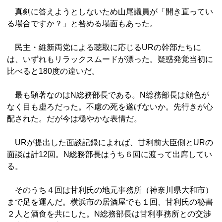
真剣に答えようとしないため山尾議員が「開き直ってい
る場合ですか？」と咎める場面もあった。
民主・維新両党による聴取に応じるURの幹部たちに
は、いずれもリラックスムードが漂った。疑惑発覚当初に
比べると180度の違いだ。
最も顕著なのはN総務部長である。N総務部長は顔色が
なく目も虚ろだった。不慮の死を遂げないか。先行きが心
配された。だが今は穏やかな表情だ。
URが提出した面談記録によれば、甘利前大臣側とURの
面談は計12回。N総務部長はうち６回に渡って出席してい
る。
そのうち４回は甘利氏の地元事務所（神奈川県大和市）
まで足を運んだ。横浜市の居酒屋でも１回、甘利氏の秘書
２人と酒食を共にした。N総務部長は甘利事務所との交渉