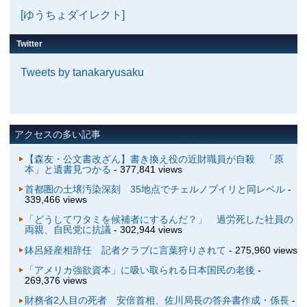
[ゆうちょダイレクト]
Twitter
Tweets by tanakaryusaku
アクセスの多い記事
【森友・公文書改ざん】書き換え役の近財職員が自殺 「原
本」と遺書見つかる
- 377,841 views
首都圏の土壌汚染深刻 35地点でチェルノブイリと同レベル
-
339,466 views
「どうしてワタミを候補者にするんだ？」 過労死した社員の
両親、自民党に抗議
- 302,944 views
鉢呂経産相辞任 記者クラブに言葉狩りされて
- 275,960 views
「アメリカ強欲資本」に吸い取られる日本国民の老後
-
269,376 views
財務省2人目の死者 安倍首相、佐川局長の答弁書作成・係長
-