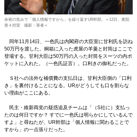
余裕の笑みで「個人情報ですから」を繰り返すUR幹部。＝12日、衆院
第４控室 撮影：筆者＝
同年11月14日、一色氏は内閣府の大臣室に甘利氏を訪ね
50万円を渡した。桐箱に入った虎屋の羊羹と封筒はここで
登場する。甘利大臣は50万円の入った封筒をスーツの内ポ
ケットに入れた。（一色氏証言）。口利きの御礼だった。
Ｓ社への法外な補償費の支払日は、甘利大臣側の「口利
き」を裏付けることになる。URがどうしても口を割らな
い理由がここにある。
民主・維新両党の疑惑追及チームは「（S社に）支払っ
たのは何日ですか？ すでに一色氏は明らかにしているんで
すよ」と尋ねたが、UR幹部は「個人情報に関わることで
すから」の一点張りだった。