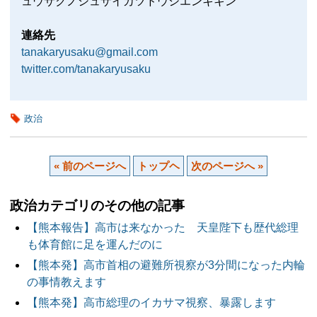
ュウサクノシュザイカツドウシエンキキン
連絡先
tanakaryusaku@gmail.com
twitter.com/tanakaryusaku
政治
« 前のページへ
トップヘ
次のページへ »
政治カテゴリのその他の記事
【熊本報告】高市は来なかった 天皇陛下も歴代総理
も体育館に足を運んだのに
【熊本発】高市首相の避難所視察が3分間になった内輪
の事情教えます
【熊本発】高市総理のイカサマ視察、暴露します