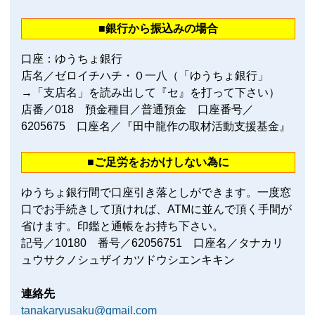
■銀行から振込みの場合
口座：ゆうちょ銀行
店名／ゼロイチハチ・０一八（「ゆうちょ銀行」
→「支店名」を読み出して『セ』を打って下さい）
店番／018 預金種目／普通預金 口座番号／
6205675 口座名／『田中龍作の取材活動支援基金』
■ご足労をおかけしない為に
ゆうちょ銀行間で口座引き落としができます。一度窓
口でお手続きして頂ければ、ATMに並んで頂く手間が
省けます。印鑑と通帳をお持ち下さい。
記号／10180 番号／62056751 口座名／タナカリ
ュウサクノシュザイカツドウシエンキキン
連絡先
tanakaryusaku@gmail.com