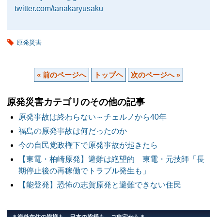
twitter.com/tanakaryusaku
原発災害
« 前のページへ
トップヘ
次のページへ »
原発災害カテゴリのその他の記事
原発事故は終わらない～チェルノから40年
福島の原発事故は何だったのか
今の自民党政権下で原発事故が起きたら
【東電・柏崎原発】避難は絶望的 東電・元技師「長
期停止後の再稼働でトラブル発生も」
【能登発】恐怖の志賀原発と避難できない住民
＊海外在住の皆様も、日本の皆様も、ご自宅から＊