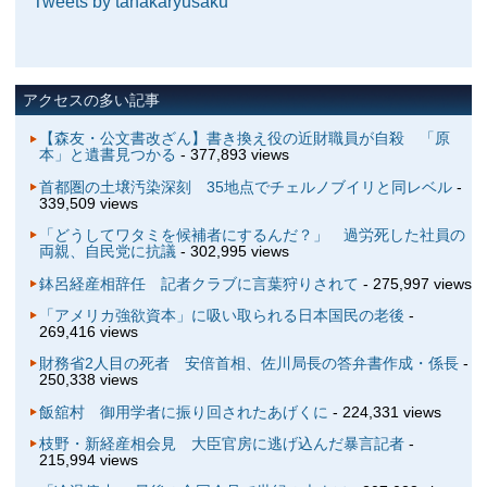
Tweets by tanakaryusaku
アクセスの多い記事
【森友・公文書改ざん】書き換え役の近財職員が自殺 「原
本」と遺書見つかる
- 377,893 views
首都圏の土壌汚染深刻 35地点でチェルノブイリと同レベル
-
339,509 views
「どうしてワタミを候補者にするんだ？」 過労死した社員の
両親、自民党に抗議
- 302,995 views
鉢呂経産相辞任 記者クラブに言葉狩りされて
- 275,997 views
「アメリカ強欲資本」に吸い取られる日本国民の老後
-
269,416 views
財務省2人目の死者 安倍首相、佐川局長の答弁書作成・係長
-
250,338 views
飯舘村 御用学者に振り回されたあげくに
- 224,331 views
枝野・新経産相会見 大臣官房に逃げ込んだ暴言記者
-
215,994 views