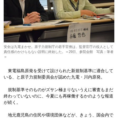
安全は九電まかせ。原子力規制庁の若手官僚は、監督官庁の役人として
責任感のかけらもない説明に終始した。＝29日、参院会館 写真：筆者
＝
東電福島原発を受けて設けられた新規制基準に適合して
いる、と原子力規制委員会が認めた九電・川内原発。
規制基準そのものがズサン極まりないうえに審査もまだ
終わっていないのに、今夏にも再稼働するかのような報道
が続く。
地元鹿児島の住民や環境団体などが、きょう、国会内で