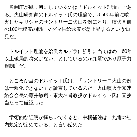
規制庁が拠り所にしているのは「ドルイット理論」であ
る。火山研究家のドルイット氏の理論で、3,500年前に噴
火したギリシャのサントリーニ火山を例にとり、噴火直前
の100年程度の間にマグマ供給速度が急上昇するという知
見だ。
ドルイット理論を姶良カルデラに強引に当てはめ「60年
以上破局的噴火はない」としているのが九電であり原子力
規制庁だ。
ところが当のドルイット氏は、「サントリーニ火山の例
は一般化できない」と証言しているのだ。火山噴火予知連
絡会会長の藤井敏嗣・東大名誉教授がドルイット氏に直接
当たって確認した。
学術的な証明が揺らいでくると、中桐補佐は「九電の社
内規定が定めている」と言い始めた。