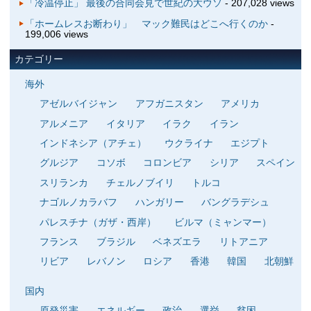
「冷温停止」 最後の合同会見で世紀の大ウソ
- 207,028 views
「ホームレスお断わり」 マック難民はどこへ行くのか
-
199,006 views
カテゴリー
海外
アゼルバイジャン
アフガニスタン
アメリカ
アルメニア
イタリア
イラク
イラン
インドネシア（アチェ）
ウクライナ
エジプト
グルジア
コソボ
コロンビア
シリア
スペイン
スリランカ
チェルノブイリ
トルコ
ナゴルノカラバフ
ハンガリー
バングラデシュ
パレスチナ（ガザ・西岸）
ビルマ（ミャンマー）
フランス
ブラジル
ベネズエラ
リトアニア
リビア
レバノン
ロシア
香港
韓国
北朝鮮
国内
原発災害
エネルギー
政治
選挙
貧困