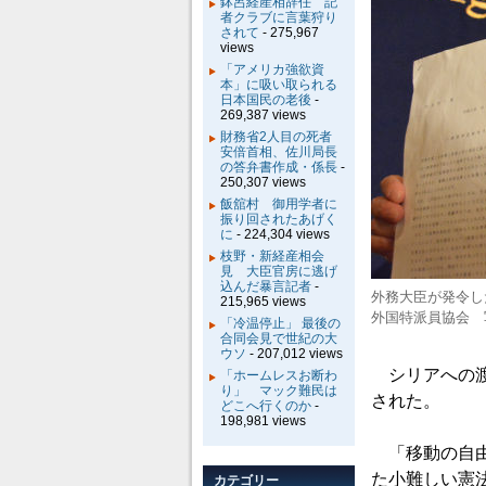
鉢呂経産相辞任 記
者クラブに言葉狩り
されて
- 275,967
views
「アメリカ強欲資
本」に吸い取られる
日本国民の老後
-
269,387 views
財務省2人目の死者
安倍首相、佐川局長
の答弁書作成・係長
-
250,307 views
飯舘村 御用学者に
振り回されたあげく
に
- 224,304 views
枝野・新経産相会
見 大臣官房に逃げ
込んだ暴言記者
-
外務大臣が発令し
215,965 views
外国特派員協会 
「冷温停止」 最後の
合同会見で世紀の大
ウソ
- 207,012 views
シリアへの渡
「ホームレスお断わ
り」 マック難民は
された。
どこへ行くのか
-
198,981 views
「移動の自由
た小難しい憲
カテゴリー