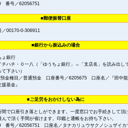
0 番号／62056751
■郵便振替口座
0170‐0‐306911
■銀行から振込みの場合
ちょ銀行
イチハチ・０一八（「ゆうちょ銀行」→「支店名」を読み出し
って下さい）
 預金種目／普通預金 口座番号／6205675 口座名／『田中
支援基金』
■ご足労をおかけしない為に
行間で口座引き落としができます。一度窓口でお手続きして頂
に並んで頂く手間が省けます。印鑑と通帳をお持ち下さい。
80 番号／62056751 口座名／タナカリュウサクノシュザイカ