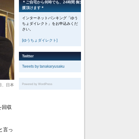
＊ご自宅から何時でも、24時間 御支
援頂けます＊
インターネットバンキング「ゆう
ちょダイレクト」をお申込みくだ
さい。
[ゆうちょダイレクト]
Twitter
Tweets by tanakaryusaku
日、日本
Powered by WordPress
を回収
と言っ