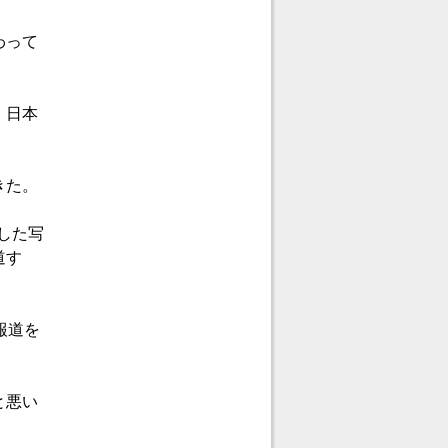
わって
、日本
きた。
した写
道す
報道を
と悪い