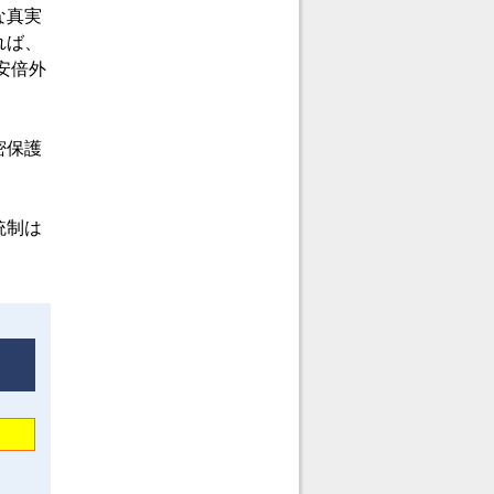
な真実
れば、
安倍外
密保護
統制は