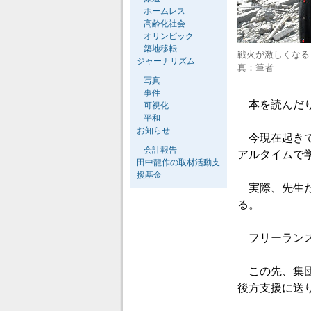
ホームレス
高齢化社会
オリンピック
築地移転
戦火が激しくなる
ジャーナリズム
真：筆者
写真
事件
本を読んだり
可視化
平和
お知らせ
今現在起きて
会計報告
アルタイムで
田中龍作の取材活動支
援基金
実際、先生た
る。
フリーランス
この先、集団
後方支援に送