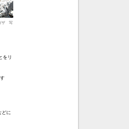
ガザ 写
とをリ
りす
などに