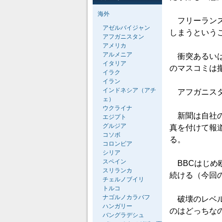
海外
フリーランス
アゼルバイジャン
しまうという
アフガニスタン
アメリカ
アルメニア
衝突あるいは
イタリア
のマスコミは
イラク
イラン
インドネシア（アチ
アフガニスタ
ェ）
ウクライナ
新聞は自社の
エジプト
グルジア
真を付けて報
コソボ
る。
コロンビア
シリア
スペイン
BBCはじめ
スリランカ
続ける（今回
チェルノブイリ
トルコ
ナゴルノカラバフ
破壊のレベル
ハンガリー
のはどっちな
バングラデシュ