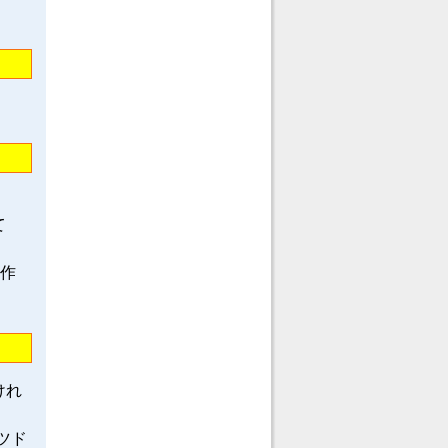
て
龍作
けれ
ツド