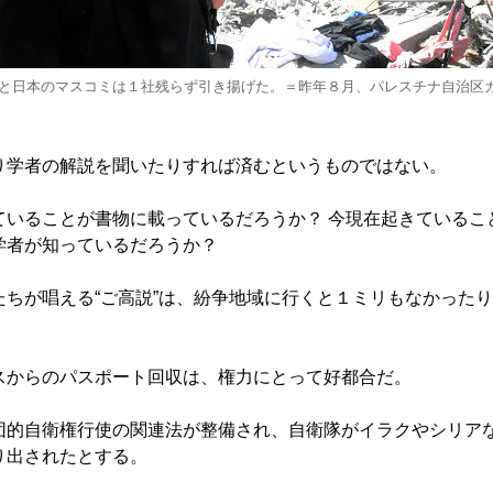
と日本のマスコミは１社残らず引き揚げた。＝昨年８月、パレスチナ自治区
学者の解説を聞いたりすれば済むというものではない。
いることが書物に載っているだろうか？ 今現在起きているこ
学者が知っているだろうか？
ちが唱える“ご高説”は、紛争地域に行くと１ミリもなかった
からのパスポート回収は、権力にとって好都合だ。
的自衛権行使の関連法が整備され、自衛隊がイラクやシリア
り出されたとする。