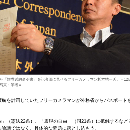
た「旅券返納命令書」を記者団に見せるフリーカメラマン杉本祐一氏。＝12
写真：筆者＝
航を計画していたフリーカメラマンが外務省からパスポート
」（憲法22条）、「表現の自由」（同21条）に抵触するなど
法論議ではなく、具体的な問題に落とし込もう。