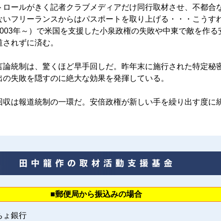
ロールがきく記者クラブメディアだけ同行取材させ、不都合
ないフリーランスからはパスポートを取り上げる・・・こうす
2003年～）で米国を支援した小泉政権の失敗や中東で敵を作る
道されずに済む。
論統制は、驚くほど早手回しだ。昨年末に施行された特定秘
出の失敗を隠すのに絶大な効果を発揮している。
収は報道統制の一環だ。安倍政権が新しい手を繰り出す度に
■郵便局から振込みの場合
ちょ銀行