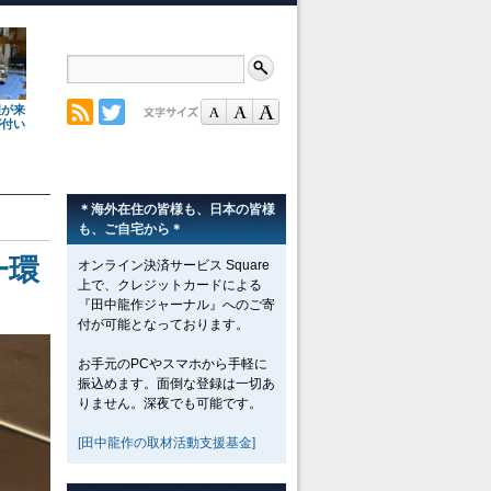
理が来
が付い
＊海外在住の皆様も、日本の皆様
も、ご自宅から＊
一環
オンライン決済サービス Square
上で、クレジットカードによる
『田中龍作ジャーナル』へのご寄
付が可能となっております。
お手元のPCやスマホから手軽に
振込めます。面倒な登録は一切あ
りません。深夜でも可能です。
[田中龍作の取材活動支援基金]