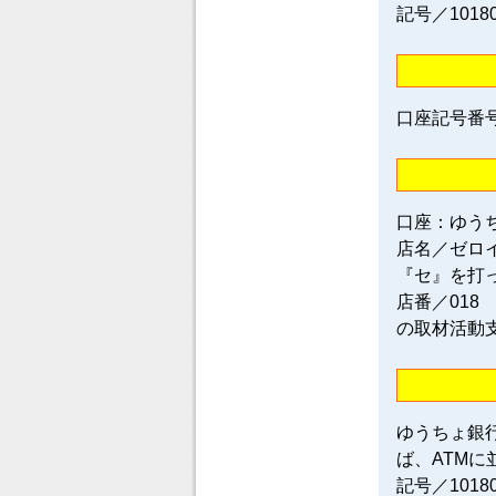
記号／1018
口座記号番号／0
口座：ゆう
店名／ゼロ
『セ』を打
店番／018
の取材活動
ゆうちょ銀
ば、ATM
記号／101