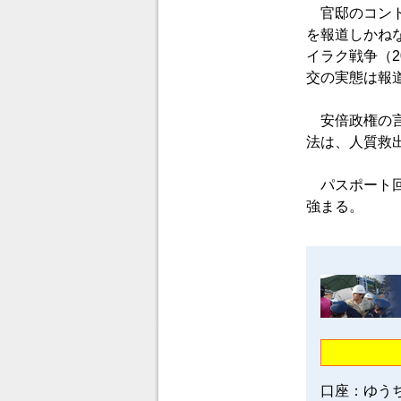
官邸のコント
を報道しかね
イラク戦争（
交の実態は報
安倍政権の言
法は、人質救
パスポート回
強まる。
口座：ゆう