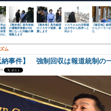
高市は
【熊本発】高市首相
【熊本発】高市総理
イスラエルの主戦場
【被災地】総
天皇陛
の避難所視察が3分
のイカサマ視察、暴
はガザから西岸へと
たらクーラー
も体育
間になった内輪の事
露します
向かう
た
だのに
情教えます
ズム
返納事件】 強制回収は報道統制の
08