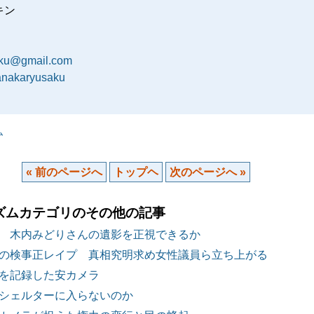
キン
aku@gmail.com
tanakaryusaku
ム
« 前のページへ
トップヘ
次のページへ »
ズムカテゴリのその他の記事
 木内みどりさんの遺影を正視できるか
の検事正レイプ 真相究明求め女性議員ら立ち上がる
を記録した安カメラ
シェルターに入らないのか