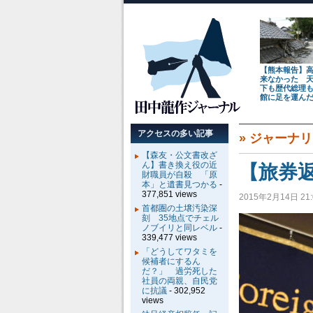
【熊本報告】
来なかった 
下も歴代総理
館に足を運ん
アクセスの多い記事
»
ジャーナリ
【森友・公文書改ざ
ん】書き換え役の近
【旅券
財職員が自殺 「原
本」と遺書見つかる
-
377,851 views
2015年2月14日 21:
首都圏の土壌汚染深
刻 35地点でチェル
ノブイリと同レベル
-
339,477 views
「どうしてワタミを
候補者にするん
だ？」 過労死した
社員の両親、自民党
に抗議
- 302,952
views