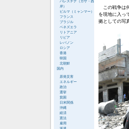
パレスチナ（ガザ・西
岸）
この戦争は何
ビルマ（ミャンマー）
を現地に入っ
フランス
拠としての写
ブラジル
ベネズエラ
リトアニア
リビア
レバノン
ロシア
香港
韓国
北朝鮮
国内
原発災害
エネルギー
政治
選挙
貧困
日米関係
沖縄
経済
憲法
雇用
派遣