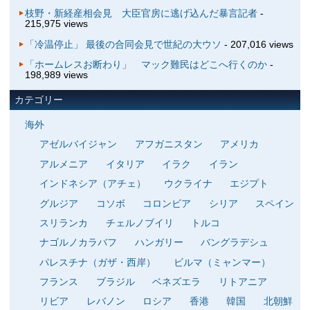
枝野・新経産相会見 大臣官房に逃げ込んだ暴言記者
-
215,975 views
「冷温停止」 最後の合同会見で世紀の大ウソ
- 207,016 views
「ホームレスお断わり」 マック難民はどこへ行くのか
-
198,989 views
カテゴリー
海外
アゼルバイジャン
アフガニスタン
アメリカ
アルメニア
イタリア
イラク
イラン
インドネシア（アチェ）
ウクライナ
エジプト
グルジア
コソボ
コロンビア
シリア
スペイン
スリランカ
チェルノブイリ
トルコ
ナゴルノカラバフ
ハンガリー
バングラデシュ
パレスチナ（ガザ・西岸）
ビルマ（ミャンマー）
フランス
ブラジル
ベネズエラ
リトアニア
リビア
レバノン
ロシア
香港
韓国
北朝鮮