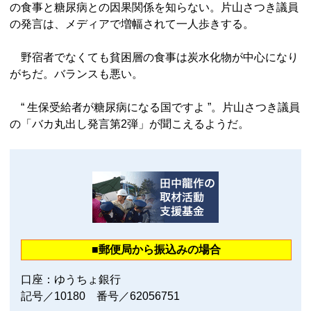
の食事と糖尿病との因果関係を知らない。片山さつき議員
の発言は、メディアで増幅されて一人歩きする。
野宿者でなくても貧困層の食事は炭水化物が中心になり
がちだ。バランスも悪い。
“ 生保受給者が糖尿病になる国ですよ ”。片山さつき議員
の「バカ丸出し発言第2弾」が聞こえるようだ。
■郵便局から振込みの場合
口座：ゆうちょ銀行
記号／10180 番号／62056751