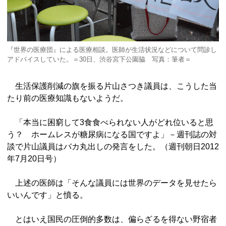
『世界の医療団』による医療相談。医師が生活状況などについて問診し
アドバイスしていた。＝30日、渋谷宮下公園脇 写真：筆者＝
生活保護削減の旗を振る片山さつき議員は、こうした当
たり前の医療知識もないようだ。
「本当に困窮して3食食べられない人がどれ位いると思
う？ ホームレスが糖尿病になる国ですよ」－週刊誌の対
談で片山議員はバカ丸出しの発言をした。（週刊朝日2012
年7月20日号）
上述の医師は「そんな議員には世界のデータを見せたら
いいんです」と憤る。
とはいえ国民の圧倒的多数は、偏らざるを得ない野宿者