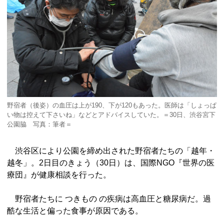
野宿者（後姿）の血圧は上が190、下が120もあった。医師は「しょっぱ
い物は控えて下さいね」などとアドバイスしていた。＝30日、渋谷宮下
公園脇 写真：筆者＝
渋谷区により公園を締め出された野宿者たちの「越年・
越冬」。2日目のきょう（30日）は、国際NGO『世界の医
療団』が健康相談を行った。
野宿者たちに つきもの の疾病は高血圧と糖尿病だ。過
酷な生活と偏った食事が原因である。