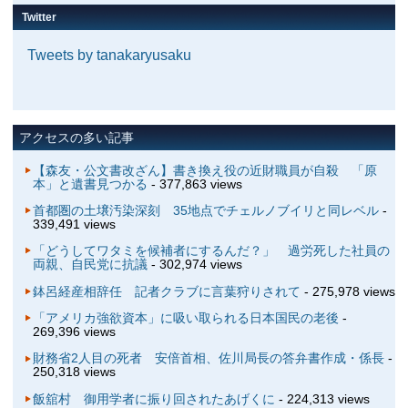
Twitter
Tweets by tanakaryusaku
アクセスの多い記事
【森友・公文書改ざん】書き換え役の近財職員が自殺 「原
本」と遺書見つかる
- 377,863 views
首都圏の土壌汚染深刻 35地点でチェルノブイリと同レベル
-
339,491 views
「どうしてワタミを候補者にするんだ？」 過労死した社員の
両親、自民党に抗議
- 302,974 views
鉢呂経産相辞任 記者クラブに言葉狩りされて
- 275,978 views
「アメリカ強欲資本」に吸い取られる日本国民の老後
-
269,396 views
財務省2人目の死者 安倍首相、佐川局長の答弁書作成・係長
-
250,318 views
飯舘村 御用学者に振り回されたあげくに
- 224,313 views