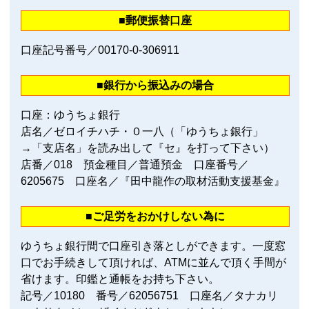
■郵便振替口座
口座記号番号／00170‐0‐306911
■銀行から振込みの場合
口座：ゆうちょ銀行
店名／ゼロイチハチ・０一八（「ゆうちょ銀行」
→「支店名」を読み出して『セ』を打って下さい）
店番／018 預金種目／普通預金 口座番号／
6205675 口座名／『田中龍作の取材活動支援基金』
■ご足労をおかけしない為に
ゆうちょ銀行間で口座引き落としができます。一度窓
口でお手続きして頂ければ、ATMに並んで頂く手間が
省けます。印鑑と通帳をお持ち下さい。
記号／10180 番号／62056751 口座名／タナカリ