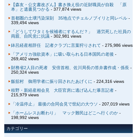
【森友・公文書改ざん】書き換え役の近財職員が自殺 「原
本」と遺書見つかる
- 377,874 views
首都圏の土壌汚染深刻 35地点でチェルノブイリと同レベル
-
339,494 views
「どうしてワタミを候補者にするんだ？」 過労死した社員の
両親、自民党に抗議
- 302,981 views
鉢呂経産相辞任 記者クラブに言葉狩りされて
- 275,986 views
「アメリカ強欲資本」に吸い取られる日本国民の老後
-
269,402 views
財務省2人目の死者 安倍首相、佐川局長の答弁書作成・係長
-
250,324 views
飯舘村 御用学者に振り回されたあげくに
- 224,316 views
枝野・新経産相会見 大臣官房に逃げ込んだ暴言記者
-
215,979 views
「冷温停止」 最後の合同会見で世紀の大ウソ
- 207,019 views
「ホームレスお断わり」 マック難民はどこへ行くのか
-
198,992 views
カテゴリー