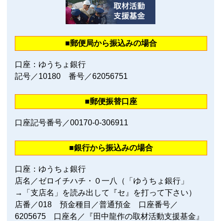
■郵便局から振込みの場合
口座：ゆうちょ銀行
記号／10180 番号／62056751
■郵便振替口座
口座記号番号／00170‐0‐306911
■銀行から振込みの場合
口座：ゆうちょ銀行
店名／ゼロイチハチ・０一八（「ゆうちょ銀行」
→「支店名」を読み出して『セ』を打って下さい）
店番／018 預金種目／普通預金 口座番号／
6205675 口座名／『田中龍作の取材活動支援基金』