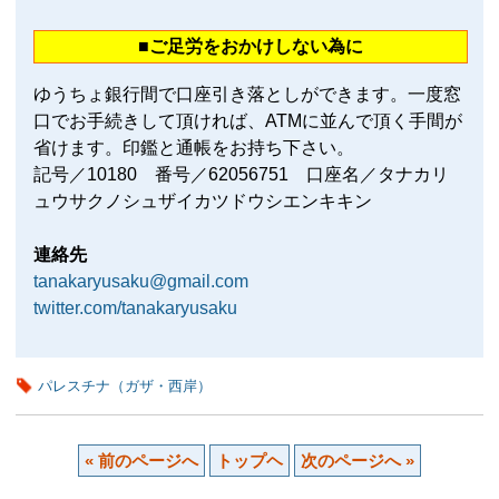
■ご足労をおかけしない為に
ゆうちょ銀行間で口座引き落としができます。一度窓
口でお手続きして頂ければ、ATMに並んで頂く手間が
省けます。印鑑と通帳をお持ち下さい。
記号／10180 番号／62056751 口座名／タナカリ
ュウサクノシュザイカツドウシエンキキン
連絡先
tanakaryusaku@gmail.com
twitter.com/tanakaryusaku
パレスチナ（ガザ・西岸）
« 前のページへ
トップヘ
次のページへ »