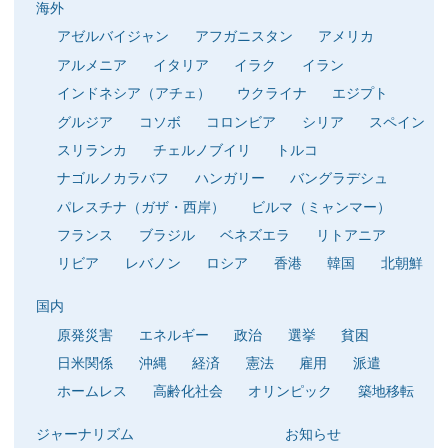
海外
アゼルバイジャン
アフガニスタン
アメリカ
アルメニア
イタリア
イラク
イラン
インドネシア（アチェ）
ウクライナ
エジプト
グルジア
コソボ
コロンビア
シリア
スペイン
スリランカ
チェルノブイリ
トルコ
ナゴルノカラバフ
ハンガリー
バングラデシュ
パレスチナ（ガザ・西岸）
ビルマ（ミャンマー）
フランス
ブラジル
ベネズエラ
リトアニア
リビア
レバノン
ロシア
香港
韓国
北朝鮮
国内
原発災害
エネルギー
政治
選挙
貧困
日米関係
沖縄
経済
憲法
雇用
派遣
ホームレス
高齢化社会
オリンピック
築地移転
ジャーナリズム
お知らせ