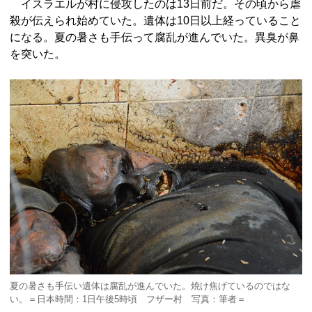
イスラエルが村に侵攻したのは13日前だ。その頃から虐
殺が伝えられ始めていた。遺体は10日以上経っていること
になる。夏の暑さも手伝って腐乱が進んでいた。異臭が鼻
を突いた。
夏の暑さも手伝い遺体は腐乱が進んでいた。焼け焦げているのではな
い。＝日本時間：1日午後5時頃 フザー村 写真：筆者＝