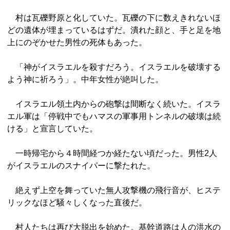
村は瓦礫野原と化していた。瓦礫の下に数えきれないほ
どの遺体が埋まっているはずだ。潰れた顔と、手と足を地
上にのぞかせた男性の死体もあった。
「神がイスラエルを殺すだろう。イスラエルを破壊する
よう神に祈ろう」。中年女性が絶叫した。
イスラエル領土内からの砲撃は間断なく続いた。イスラ
エル軍は「停戦中でもハマスの軍事用トンネルの破壊は続
ける」と宣言していた。
一時帰宅から４時間経つか経たない頃だった。男性2人
がイスラエルのスナイパーに撃たれた。
絶えず上空を舞っていた無人攻撃機の飛行音が、ヒステ
リックなほど騒々しくなった直後だ。
村人たちは再び大脱出を始めた。基幹道路は人の洪水の