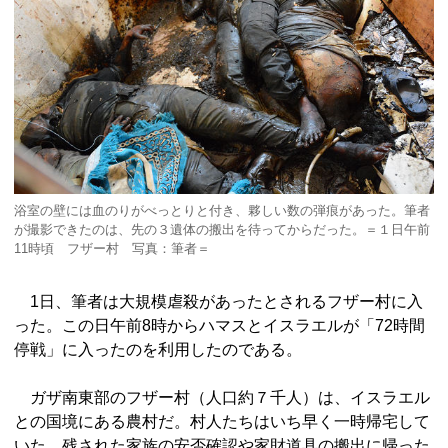
浴室の壁には血のりがべっとりと付き、夥しい数の弾痕があった。筆者
が撮影できたのは、先の３遺体の搬出を待ってからだった。＝１日午前
11時頃 フザー村 写真：筆者＝
1日、筆者は大規模虐殺があったとされるフザー村に入
った。この日午前8時からハマスとイスラエルが「72時間
停戦」に入ったのを利用したのである。
ガザ南東部のフザー村（人口約７千人）は、イスラエル
との国境にある農村だ。村人たちはいち早く一時帰宅して
いた。残された家族の安否確認や家財道具の搬出に帰った