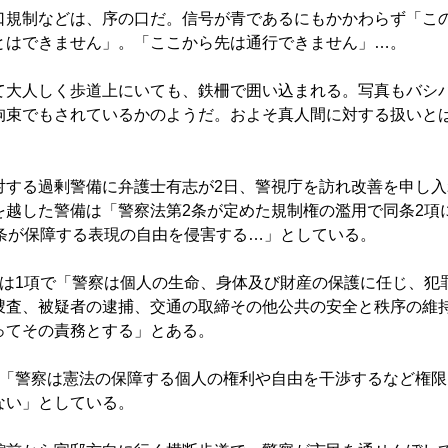
規制などは、序の口だ。信号が青であるにもかかわらず「こ
とはできません」。「ここから先は通行できません」…。
大人しく歩道上にいても、鉄柵で囲い込まれる。写真もバシ
拘束でもされているかのようだ。およそ真人間に対する扱いと
する過剰警備に弁護士有志が2日、警視庁を訪れ改善を申し入
を越した警備は「警察法第2条が定めた規制権の濫用で同条2項
1条が保障する表現の自由を侵害する…」としている。
は1項で「警察は個人の生命、身体及び財産の保護に任じ、犯
捜査、被疑者の逮捕、交通の取締その他公共の安全と秩序の維
ってその責務とする」とある。
「警察は憲法の保障する個人の権利や自由を干渉するなど権限
ない」としている。