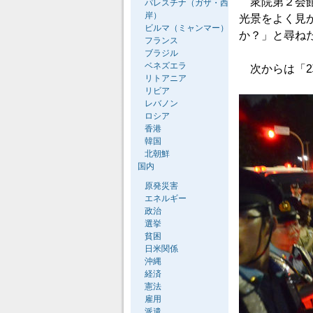
衆院第２会館
パレスチナ（ガザ・西
岸）
光景をよく見
ビルマ（ミャンマー）
か？」と尋ね
フランス
ブラジル
ベネズエラ
次からは「2
リトアニア
リビア
レバノン
ロシア
香港
韓国
北朝鮮
国内
原発災害
エネルギー
政治
選挙
貧困
日米関係
沖縄
経済
憲法
雇用
派遣