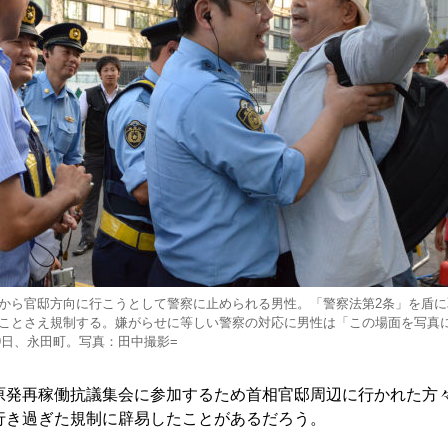
から官邸方向に行こうとして警察に止められる男性。「警察法第2条」を盾に
ことさえ規制する。嫌がらせに等しい警察の対応に男性は「この場面を写真
29日、永田町。写真：田中撮影=
発再稼働抗議集会に参加するため首相官邸周辺に行かれた方
行き過ぎた規制に辟易したことがあるだろう。