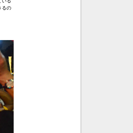
ている
きるの