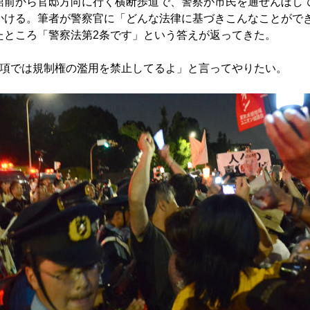
前から官邸方向に行く横断歩道で、警察が市民を通せんぼし
かける。筆者が警察官に「どんな法律に基づきこんなことがで
たところ「警察法第2条です」という答えが返ってきた。
項では規制権の濫用を禁止してるよ」と言ってやりたい。