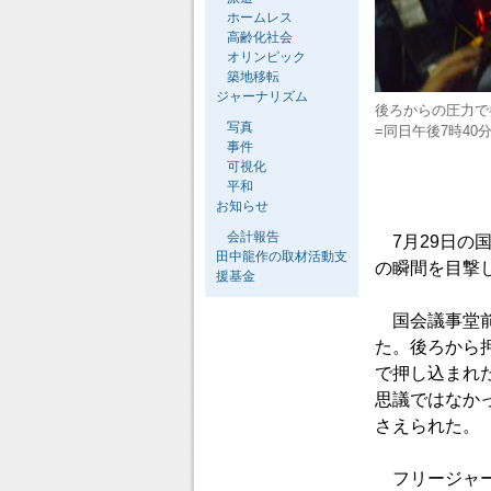
ホームレス
高齢化社会
オリンピック
築地移転
ジャーナリズム
後ろからの圧力で
写真
=同日午後7時4
事件
可視化
平和
お知らせ
会計報告
7月29日の
田中龍作の取材活動支
の瞬間を目撃
援基金
国会議事堂前
た。後ろから
で押し込まれ
思議ではなか
さえられた。
フリージャー