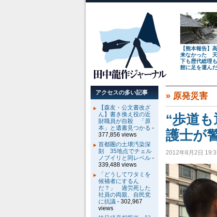
【熊本報告】
来なかった 
下も歴代総理
館に足を運ん
アクセスの多い記事
»
原発災害
【森友・公文書改ざ
ん】書き換え役の近
“歩道
財職員が自殺 「原
本」と遺書見つかる
-
護士が
377,856 views
首都圏の土壌汚染深
刻 35地点でチェル
2012年8月2日 19:3
ノブイリと同レベル
-
339,488 views
「どうしてワタミを
候補者にするん
だ？」 過労死した
社員の両親、自民党
に抗議
- 302,967
views