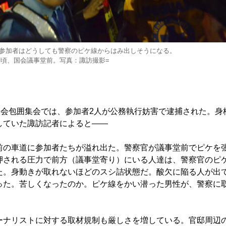
参加者はどうしても警察のピケ線からはみ出しそうになる。
0分頃、国会議事堂前。写真：諏訪撮影=
国会包囲集会では、参加者2人が公務執行妨害で逮捕された。身
していた諏訪記者によると――
の車道に参加者たちが溢れ出た。警察官が議事堂前でピケを
押される圧力で前方（議事堂寄り）にいる人達は、警察官のピ
た。身動きが取れないほどのスシ詰状態だ。酸欠に陥る人が出
った。苦しくなったのか。ピケ線をかい潜った男性が、警察に
ナリストに対する取材規制も厳しさを増している。官邸周辺