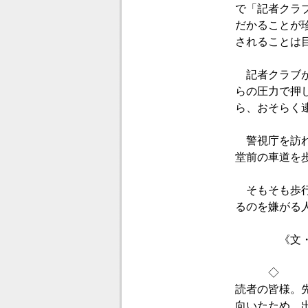
で「記者クラ
だかることが
されることは
記者クラブが
らの圧力で押
ら、おそらく
警視庁を訪れ
堂前の車道を
そもそも歩行
るのを嫌がる
《文・田中
◇
読者の皆様。
向いたため、