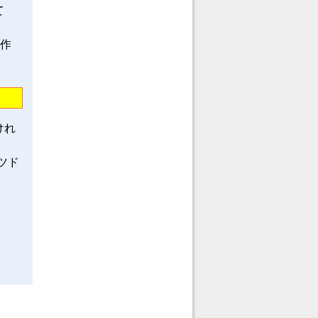
て
龍作
けれ
ツド