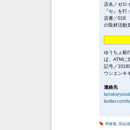
店名／ゼロ
『セ』を打
店番／018
の取材活動
ゆうちょ銀
ば、ATM
記号／101
ウシエンキ
連絡先
tanakaryus
twitter.com/
再稼働
,
国会議