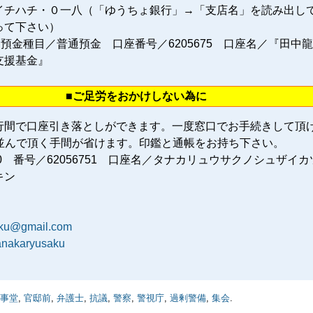
イチハチ・０一八（「ゆうちょ銀行」→「支店名」を読み出し
って下さい）
 預金種目／普通預金 口座番号／6205675 口座名／『田中
支援基金』
■ご足労をおかけしない為に
行間で口座引き落としができます。一度窓口でお手続きして頂
に並んで頂く手間が省けます。印鑑と通帳をお持ち下さい。
80 番号／62056751 口座名／タナカリュウサクノシュザイカ
キン
aku@gmail.com
tanakaryusaku
事堂
,
官邸前
,
弁護士
,
抗議
,
警察
,
警視庁
,
過剰警備
,
集会
.