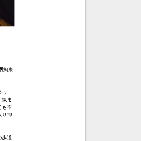
柄拘束
張っ
ケ線ま
ても不
取り押
の歩道