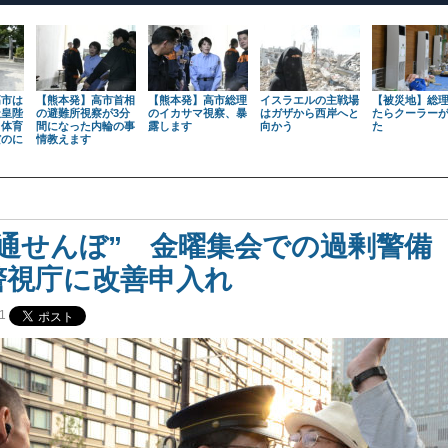
高市は
【熊本発】高市首相
【熊本発】高市総理
イスラエルの主戦場
【被災地】総
天皇陛
の避難所視察が3分
のイカサマ視察、暴
はガザから西岸へと
たらクーラー
も体育
間になった内輪の事
露します
向かう
た
だのに
情教えます
も通せんぼ” 金曜集会での過剰警備
警視庁に改善申入れ
1