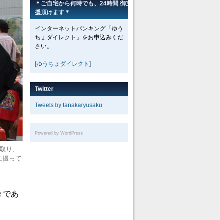
＊ご自宅から何時でも、24時間 御支
援頂けます＊
インターネットバンキング「ゆう
ちょダイレクト」をお申込みくだ
さい。
[ゆうちょダイレクト]
Twitter
Tweets by tanakaryusaku
Powered by WordPress
取り、
に撮って
々であ