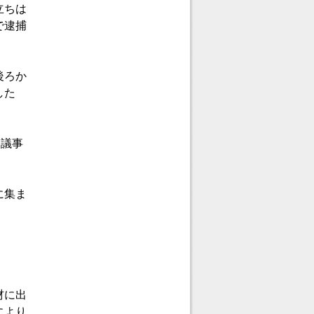
立ちは
で逮捕
後ろか
した
と議事
に集ま
材に出
により