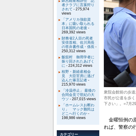
鉢呂経産相辞任 記
者クラブに言葉狩り
されて
- 275,974
views
「アメリカ強欲資
本」に吸い取られる
日本国民の老後
-
269,392 views
財務省2人目の死者
安倍首相、佐川局長
の答弁書作成・係長
-
250,312 views
飯舘村 御用学者に
振り回されたあげく
に
- 224,312 views
枝野・新経産相会
見 大臣官房に逃げ
込んだ暴言記者
-
215,970 views
「冷温停止」 最後の
衆院会館前の歩道
合同会見で世紀の大
市民が公道を歩く
ウソ
- 207,015 views
下さい」。=7月
「ホームレスお断わ
り」 マック難民は
どこへ行くのか
-
198,986 views
金曜恒例の原
れば、警察の
カテゴリー