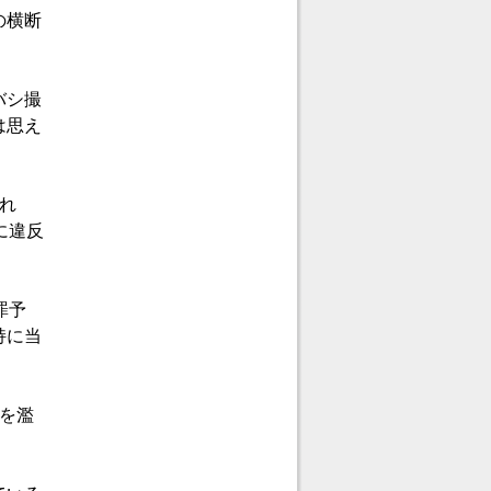
の横断
バシ撮
は思え
れ
に違反
罪予
持に当
を濫