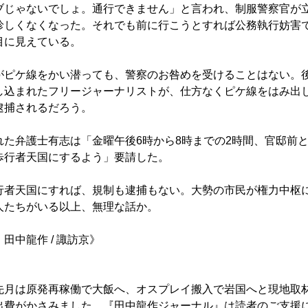
ブじゃないでしょ。通行できません」と言われ、制服警察官が
珍しくなくなった。それでも前に行こうとすれば公務執行妨害
目に見えている。
ピケ線をかい潜っても、警察のお咎めを受けることはない。
し込まれたフリージャーナリストが、仕方なくピケ線をはみ出
逮捕されるだろう。
た弁護士有志は「金曜午後6時から8時までの2時間、官邸前
歩行者天国にするよう」要請した。
者天国にすれば、規制も逮捕もない。大勢の市民が権力中枢
人たちがいる以上、無理な話か。
龍作 / 諏訪京》
先月は原発再稼働で大飯へ、オスプレイ搬入で岩国へと現地取
出費がかさみました。『田中龍作ジャーナル』は読者のご支援