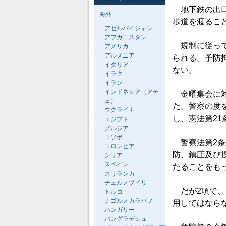
地下鉄の出口
海外
歩道を渡るこ
アゼルバイジャン
アフガニスタン
規制に従って
アメリカ
アルメニア
られる。予防
イタリア
ない。
イラク
イラン
インドネシア（アチ
金曜集会に対
ェ）
た。警察の度
ウクライナ
し、憲法第2
エジプト
グルジア
コソボ
警察法第2条
コロンビア
防、鎮圧及び
シリア
スペイン
たることをも
スリランカ
チェルノブイリ
だが2項で、
トルコ
ナゴルノカラバフ
用してはなら
ハンガリー
バングラデシュ