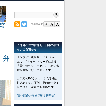
理が来
が付い
＊海外在住の皆様も、日本の皆様
も、ご自宅から＊
 弁
オンライン決済サービス Square
上で、クレジットカードによる
『田中龍作ジャーナル』へのご寄
付が可能となっております。
お手元のPCやスマホから手軽に
振込めます。面倒な登録は一切あ
りません。深夜でも可能です。
[田中龍作の取材活動支援基金]