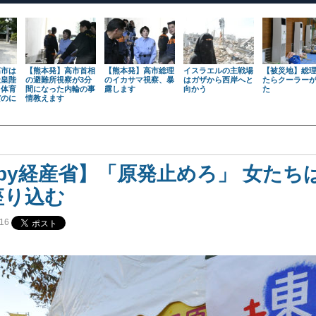
高市は
【熊本発】高市首相
【熊本発】高市総理
イスラエルの主戦場
【被災地】総
天皇陛
の避難所視察が3分
のイカサマ視察、暴
はガザから西岸へと
たらクーラー
も体育
間になった内輪の事
露します
向かう
た
だのに
情教えます
upy経産省】「原発止めろ」 女たち
座り込む
16