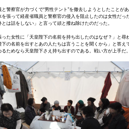
と警察官が力づくで“男性テント”を撤去しようとしたことが
体を張って経産省職員と警察官の侵入を阻止したのは女性だっ
外とは話をしない」と言って頑と撥ね除けたのだった。
った女性に「天皇陛下の名前を持ち出したのはなぜ？」と尋
陛下の名前を出すとあの人たちは言うことを聞くから」と答え
めるためなら天皇陛下さえ持ち出すのである。戦い方が上手だ