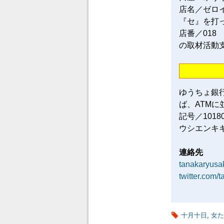
店名／ゼロ
『セ』を打
店番／018
の取材活動
ゆうちょ銀
ば、ATM
記号／101
ウシエンキ
連絡先
tanakaryus
twitter.com/
十月十日
,
女た