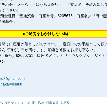
イチハチ・０一八（「ゆうちょ銀行」→「支店名」を読み出し
って下さい）
 預金種目／普通預金 口座番号／6205675 口座名／『田中
支援基金』
■ご足労をおかけしない為に
行間で口座引き落としができます。一度窓口でお手続きして頂
に並んで頂く手間が省けます。印鑑と通帳をお持ち下さい。
80 番号／62056751 口座名／タナカリュウサクノシュザイカ
キン
aku@gmail.com
tanakaryusaku
ち
,
女性テントひろば
,
座り込み
,
経産省前
,
脱原発
.