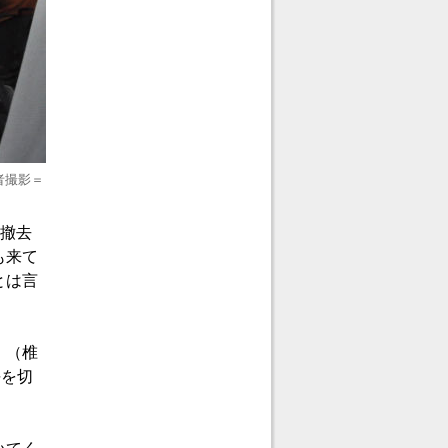
者撮影＝
ら撤去
も来て
とは言
」（椎
平を切