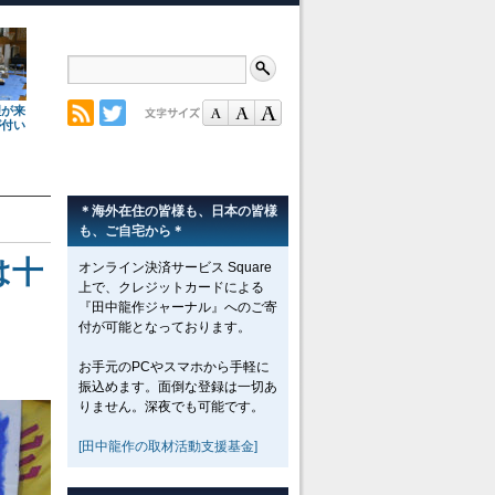
理が来
が付い
＊海外在住の皆様も、日本の皆様
も、ご自宅から＊
は十
オンライン決済サービス Square
上で、クレジットカードによる
『田中龍作ジャーナル』へのご寄
付が可能となっております。
お手元のPCやスマホから手軽に
振込めます。面倒な登録は一切あ
りません。深夜でも可能です。
[田中龍作の取材活動支援基金]