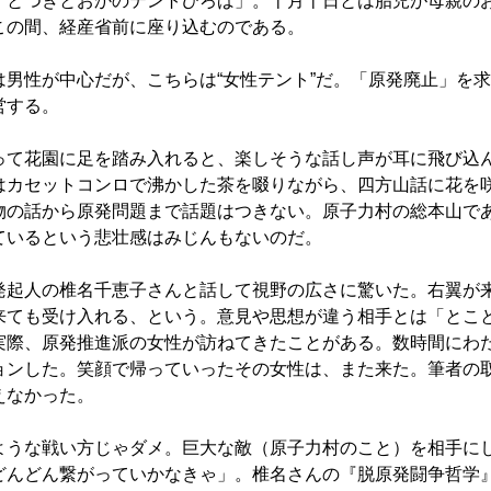
 とつきとおかのテントひろば」。十月十日とは胎児が母親の
この間、経産省前に座り込むのである。
男性が中心だが、こちらは“女性テント”だ。「原発廃止」を
営する。
て花園に足を踏み入れると、楽しそうな話し声が耳に飛び込
はカセットコンロで沸かした茶を啜りながら、四方山話に花を
物の話から原発問題まで話題はつきない。原子力村の総本山で
ているという悲壮感はみじんもないのだ。
起人の椎名千恵子さんと話して視野の広さに驚いた。右翼が
来ても受け入れる、という。意見や思想が違う相手とは「とこ
実際、原発推進派の女性が訪ねてきたことがある。数時間にわ
ョンした。笑顔で帰っていったその女性は、また来た。筆者の
えなかった。
うな戦い方じゃダメ。巨大な敵（原子力村のこと）を相手に
どんどん繋がっていかなきゃ」。椎名さんの『脱原発闘争哲学