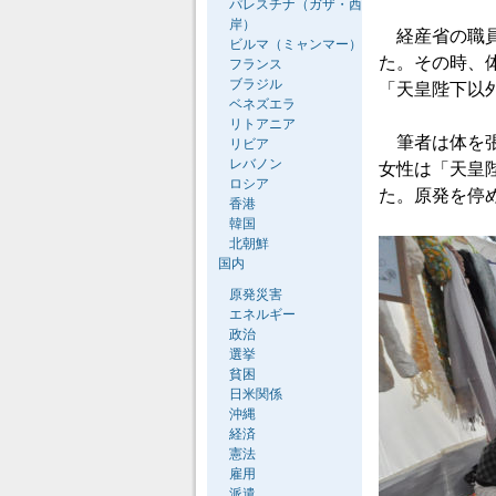
パレスチナ（ガザ・西
岸）
経産省の職員
ビルマ（ミャンマー）
た。その時、
フランス
ブラジル
「天皇陛下以
ベネズエラ
リトアニア
筆者は体を張
リビア
レバノン
女性は「天皇
ロシア
た。原発を停
香港
韓国
北朝鮮
国内
原発災害
エネルギー
政治
選挙
貧困
日米関係
沖縄
経済
憲法
雇用
派遣