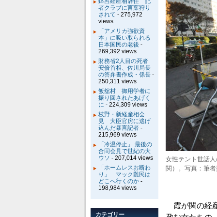
鉢呂経産相辞任 記
者クラブに言葉狩り
されて
- 275,972
views
「アメリカ強欲資
本」に吸い取られる
日本国民の老後
-
269,392 views
財務省2人目の死者
安倍首相、佐川局長
の答弁書作成・係長
-
250,311 views
飯舘村 御用学者に
振り回されたあげく
に
- 224,309 views
枝野・新経産相会
見 大臣官房に逃げ
込んだ暴言記者
-
215,969 views
「冷温停止」 最後の
合同会見で世紀の大
ウソ
- 207,014 views
女性テント世話人
「ホームレスお断わ
関）。写真：筆者
り」 マック難民は
どこへ行くのか
-
198,984 views
霞が関の経産
カテゴリー