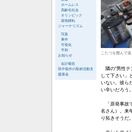
ホームレス
高齢化社会
オリンピック
築地移転
ジャーナリズム
写真
事件
可視化
平和
こたつを囲んで楽
お知らせ
会計報告
隣の“男性テ
田中龍作の取材活動支
援基金
して下さい」
いない。彼ら
い辛いだろう
「原発事故で
名さん）。来
り拓きそうだ