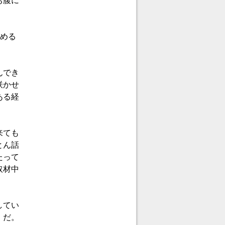
お腹に
求める
んでき
咲かせ
ある経
来ても
とん話
たって
取材中
してい
』だ。