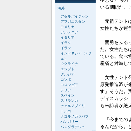
孕む女たちの
いる期間だ。
海外
アゼルバイジャン
元祖テントは
アフガニスタン
アメリカ
女性たちが運
アルメニア
イタリア
蛮勇をふるっ
イラク
イラン
た。女性たち
インドネシア（アチ
ている。食べ
ェ）
産省と対峙し
ウクライナ
エジプト
グルジア
女性テント発
コソボ
原発推進派が
コロンビア
シリア
す」そうだ。
スペイン
ディスカッシ
スリランカ
も来訪者が絶
チェルノブイリ
トルコ
ナゴルノカラバフ
「今までのよ
ハンガリー
るんだから。
バングラデシュ