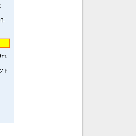
て
龍作
けれ
ツド