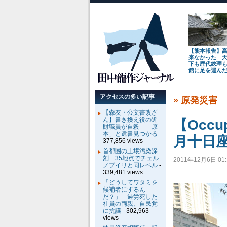
【熊本報告】
来なかった 
下も歴代総理
館に足を運ん
アクセスの多い記事
»
原発災害
【森友・公文書改ざ
ん】書き換え役の近
【Occ
財職員が自殺 「原
本」と遺書見つかる
-
月十日
377,856 views
首都圏の土壌汚染深
刻 35地点でチェル
2011年12月6日 01:
ノブイリと同レベル
-
339,481 views
「どうしてワタミを
候補者にするん
だ？」 過労死した
社員の両親、自民党
に抗議
- 302,963
views