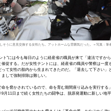
しそうに意見交換する女性たち。アットホームな雰囲気だった。＝写真：筆
ント”には今も毎日のように経産省の職員が来て「違法ですか
と催促する。だが女性テントには、経産省の職員や警察は一度
だって女性の胎内から生まれてきたのだ。「退去して下さい」
。まして強制排除は難しい。
命を脅かされているので、命を育む期間座り込みを実行する
年9月11日まで続く女性たちの闘争は、脱原発運動に新しい地
。