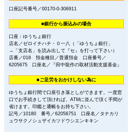
口座記号番号／00170‐0‐306911
■銀行から振込みの場合
口座：ゆうちょ銀行
店名／ゼロイチハチ・０一八（「ゆうちょ銀行」
→「支店名」を読み出して『セ』を打って下さい）
店番／018 預金種目／普通預金 口座番号／
6205675 口座名／『田中龍作の取材活動支援基金』
■ご足労をおかけしない為に
ゆうちょ銀行間で口座引き落としができます。一度窓
口でお手続きして頂ければ、ATMに並んで頂く手間が
省けます。印鑑と通帳をお持ち下さい。
記号／10180 番号／62056751 口座名／タナカリ
ュウサクノシュザイカツドウシエンキキン