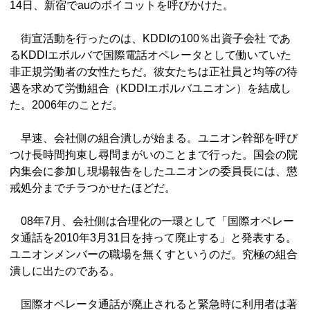
14日、新宿でauのボイコットを呼びかけた。
街宣活動を行ったのは、KDDIの100％出資子会社 であ
るKDDIエボルバで国際電話オペレータとして働いていた
非正規労働者の女性たちだ。彼女たちは正社員と均等の待
遇を求めて労働組合（KDDIエボルバユニオン）を結成し
た。2006年のことだ。
早速、会社側の組合潰しが始まる。ユニオン幹部を呼び
つけ長時間拘束し尋問まがいのことまで行った。国会の院
内集会に参加し現場報告をしたユニオンの委員長には、懲
戒処分までチラつかせたほどだ。
08年7月、会社側は合理化の一環として「国際オペレー
タ通話を2010年3月31日を持って廃止する」と発表する。
ユニオンメンバーの職場を無くすというのだ。究極の組合
潰しに出たのである。
国際オペレータ通話が廃止されると緊急時に利用者は著