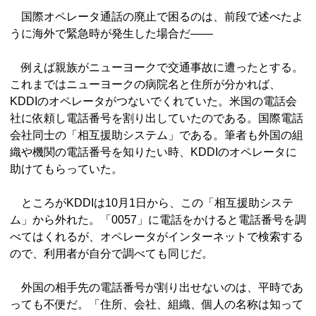
国際オペレータ通話の廃止で困るのは、前段で述べたよ
うに海外で緊急時が発生した場合だ――
例えば親族がニューヨークで交通事故に遭ったとする。
これまではニューヨークの病院名と住所が分かれば、
KDDIのオペレータがつないでくれていた。米国の電話会
社に依頼し電話番号を割り出していたのである。国際電話
会社同士の「相互援助システム」である。筆者も外国の組
織や機関の電話番号を知りたい時、KDDIのオペレータに
助けてもらっていた。
ところがKDDIは10月1日から、この「相互援助システ
ム」から外れた。「0057」に電話をかけると電話番号を調
べてはくれるが、オペレータがインターネットで検索する
ので、利用者が自分で調べても同じだ。
外国の相手先の電話番号が割り出せないのは、平時であ
っても不便だ。「住所、会社、組織、個人の名称は知って