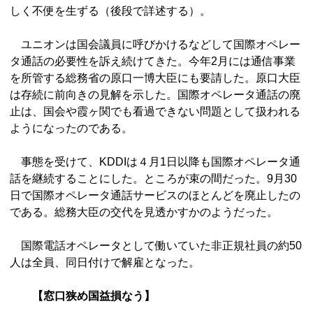
しく不便を生ずる（後段で詳述する）。
ユニオンは国会議員に呼びかけるなどして国際オペレー
タ通話の必要性を訴え続けてきた。今年2月には通信事業
を所管する総務省の原口一博大臣にも要請した。原口大臣
は存続に前向きの見解を示した。国際オペレータ通話の廃
止は、国会や霞ヶ関でも看過できない問題として扱われる
ようになったのである。
事態を受けて、KDDIは４月1日以降も国際オペレータ通
話を継続することにした。ところが束の間だった。9月30
日で国際オペレータ通話サービスのほとんどを廃止したの
である。総務大臣の交代を見透かすかのようだった。
国際電話オペレータとして働いていた非正規社員の約50
人は全員、同日付けで解雇となった。
【窓口狭め国益損なう】