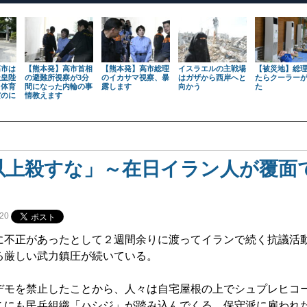
高市は
【熊本発】高市首相
【熊本発】高市総理
イスラエルの主戦場
【被災地】総
天皇陛
の避難所視察が3分
のイカサマ視察、暴
はガザから西岸へと
たらクーラー
も体育
間になった内輪の事
露します
向かう
た
だのに
情教えます
以上殺すな」～在日イラン人が覆面
20
不正があったとして２週間余りに渡ってイランで続く抗議活
る厳しい武力鎮圧が続いている。
モを禁止したことから、人々は自宅屋根の上でシュプレヒコ
こにも民兵組織「ハシジ」が踏み込んでくる。保守派に雇われ