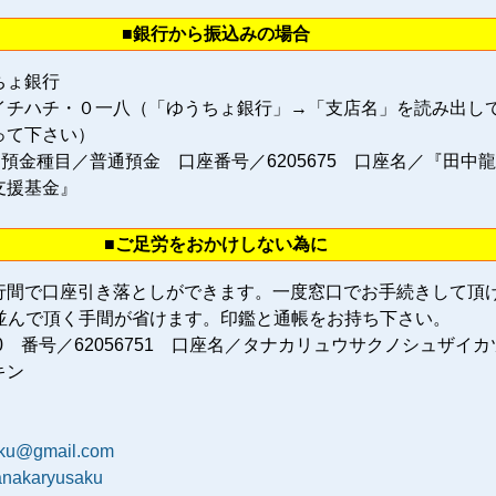
■銀行から振込みの場合
ちょ銀行
イチハチ・０一八（「ゆうちょ銀行」→「支店名」を読み出し
って下さい）
 預金種目／普通預金 口座番号／6205675 口座名／『田中
支援基金』
■ご足労をおかけしない為に
行間で口座引き落としができます。一度窓口でお手続きして頂
に並んで頂く手間が省けます。印鑑と通帳をお持ち下さい。
80 番号／62056751 口座名／タナカリュウサクノシュザイカ
キン
aku@gmail.com
tanakaryusaku