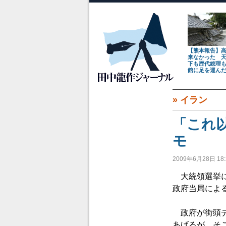
【熊本報告】
来なかった 
下も歴代総理
館に足を運ん
»
イラン
「これ
モ
2009年6月28日 18:
大統領選挙に
政府当局によ
政府が街頭デ
あげるが、そ