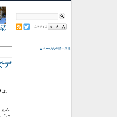
理が来
が付い
▲ページの先頭へ戻る
でデ
動は、
ールを
た「バ