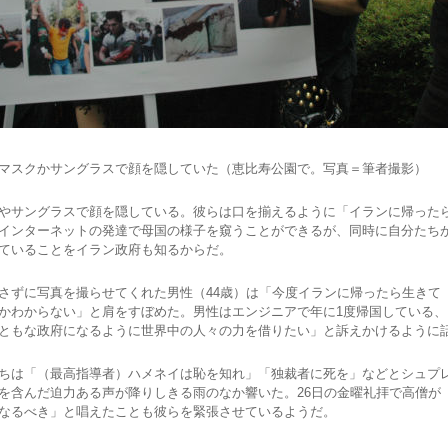
マスクかサングラスで顔を隠していた（恵比寿公園で。写真＝筆者撮影）
やサングラスで顔を隠している。彼らは口を揃えるように「イランに帰った
インターネットの発達で母国の様子を窺うことができるが、同時に自分たち
ていることをイラン政府も知るからだ。
ずに写真を撮らせてくれた男性（44歳）は「今度イランに帰ったら生きて
かわからない」と肩をすぼめた。男性はエンジニアで年に1度帰国している、
ともな政府になるように世界中の人々の力を借りたい」と訴えかけるように
ちは「（最高指導者）ハメネイは恥を知れ」「独裁者に死を」などとシュプ
を含んだ迫力ある声が降りしきる雨のなか響いた。26日の金曜礼拝で高僧が
なるべき」と唱えたことも彼らを緊張させているようだ。