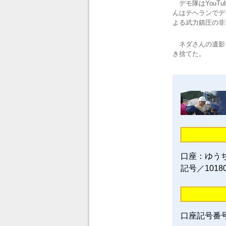
デモ隊はYouT
んはテヘランでデ
よる武力鎮圧の非
ネダさんの遺影
き捨てた。
口座：ゆう
記号／1018
口座記号番号／0