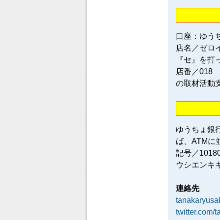
口座：ゆう
店名／ゼロ
『セ』を打
店番／018
の取材活動
ゆうちょ銀
ば、ATM
記号／101
ウシエンキ
連絡先
tanakaryus
twitter.com/