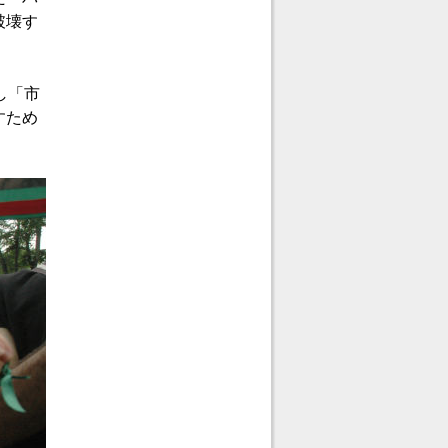
破壊す
し「市
すため