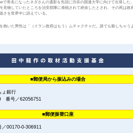
ubeで有名になったネダさんの遺影を先頭に渋谷の国連大学に向けて出発した
モ見物していたところを治安部隊に発砲されて絶命したとされ、その死は政
道さを世界中に訴えている。
を抱いた男性は「（イラン政府はもう）ムチャクチャだ。誰でも殺しちゃう
■郵便局から振込みの場合
ちょ銀行
0 番号／62056751
■郵便振替口座
0170‐0‐306911