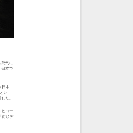
ら死刑に
が日本で
（日本
とい
話した。
レヒコー
「街頭デ