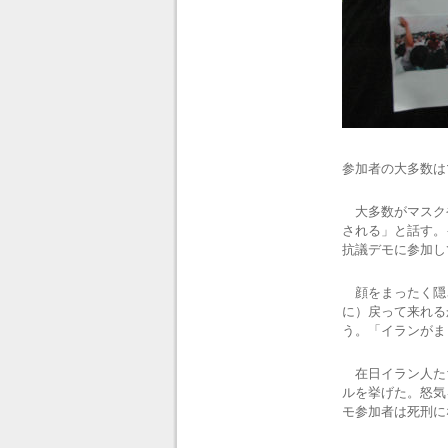
参加者の大多数は
大多数がマスク
される」と話す。
抗議デモに参加し
顔をまったく隠さ
に）戻って来れる
う。「イランがま
在日イラン人た
ルを挙げた。怒気
モ参加者は死刑に