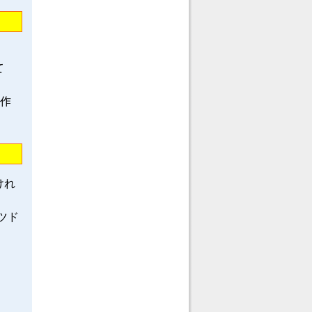
て
龍作
けれ
ツド