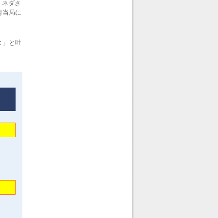
。ネダさ
府当局に
よ」と吐