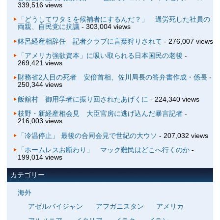
339,516 views
「どうしてワタミを候補者にするんだ？」 過労死した社員の
両親、自民党に抗議
- 303,004 views
鉢呂経産相辞任 記者クラブに言葉狩りされて
- 276,007 views
「アメリカ強欲資本」に吸い取られる日本国民の老後
-
269,421 views
財務省2人目の死者 安倍首相、佐川局長の答弁書作成・係長
-
250,344 views
飯舘村 御用学者に振り回されたあげくに
- 224,340 views
枝野・新経産相会見 大臣官房に逃げ込んだ暴言記者
-
216,003 views
「冷温停止」 最後の合同会見で世紀の大ウソ
- 207,032 views
「ホームレスお断わり」 マック難民はどこへ行くのか
-
199,014 views
カテゴリー
海外
アゼルバイジャン
アフガニスタン
アメリカ