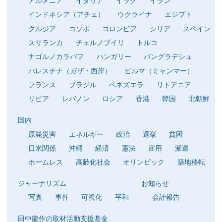
アルメニア
イタリア
イラク
イラン
インドネシア（アチェ）
ウクライナ
エジプト
グルジア
コソボ
コロンビア
シリア
スペイン
スリランカ
チェルノブイリ
トルコ
ナゴルノカラバフ
ハンガリー
バングラデシュ
パレスチナ（ガザ・西岸）
ビルマ（ミャンマー）
フランス
ブラジル
ベネズエラ
リトアニア
リビア
レバノン
ロシア
香港
韓国
北朝鮮
国内
原発災害
エネルギー
政治
選挙
貧困
日米関係
沖縄
経済
憲法
雇用
派遣
ホームレス
高齢化社会
オリンピック
築地移転
ジャーナリズム
お知らせ
写真
事件
可視化
平和
会計報告
田中龍作の取材活動支援基金