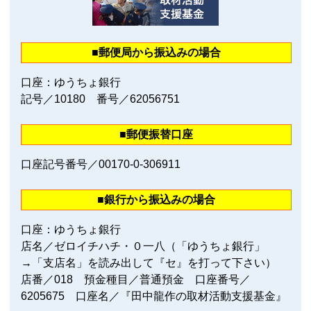
■郵便局から振込みの場合
口座：ゆうちょ銀行
記号／10180 番号／62056751
■郵便振替口座
口座記号番号／00170‐0‐306911
■銀行から振込みの場合
口座：ゆうちょ銀行
店名／ゼロイチハチ・０一八（「ゆうちょ銀行」
→「支店名」を読み出して『セ』を打って下さい）
店番／018 預金種目／普通預金 口座番号／
6205675 口座名／『田中龍作の取材活動支援基金』