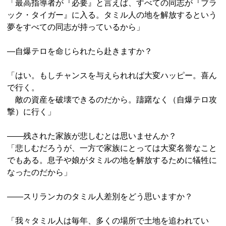
「最高指導者が『必要』と言えば、すべての同志が『ブラ
ック・タイガー』に入る。タミル人の地を解放するという
夢をすべての同志が持っているから」
―自爆テロを命じられたら赴きますか？
「はい。もしチャンスを与えられれば大変ハッピー。喜ん
で行く。
敵の資産を破壊できるのだから。躊躇なく（自爆テロ攻
撃）に行く」
――残された家族が悲しむとは思いませんか？
「悲しむだろうが、一方で家族にとっては大変名誉なこと
でもある。息子や娘がタミルの地を解放するために犠牲に
なったのだから」
――スリランカのタミル人差別をどう思いますか？
「我々タミル人は毎年、多くの場所で土地を追われてい