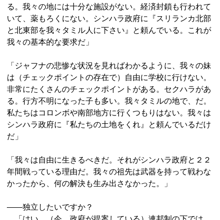
る。我々の地には十分な施設がない。経済封鎖も行われて
いて、薬もろくにない。シンハラ政府に『スリランカ北部
と北東部を我々タミル人に下さい』と頼んでいる。これが
我々の基本的な要求だ」
「ジャフナの悲惨な状況を見ればわかるように、我々の妹
は（チェックポイントの存在で）自由に学校に行けない。
非常にたくさんのチェックポイントがある。セクハラがあ
る。行方不明になった子も多い。我々タミルの地で、だ。
私たちはコロンボや南部地方に行くつもりはない。我々は
シンハラ政府に『私たちの土地をくれ』と頼んでいるだけ
だ」
「我々は自由に生きるべきだ。それがシンハラ政府と２２
年間戦っている理由だ。我々の祖先は武器を持って戦わな
かったから、何の解決も生み出さなかった。」
――独立したいですか？
「はい。（今、政府が提案している）連邦制の下では