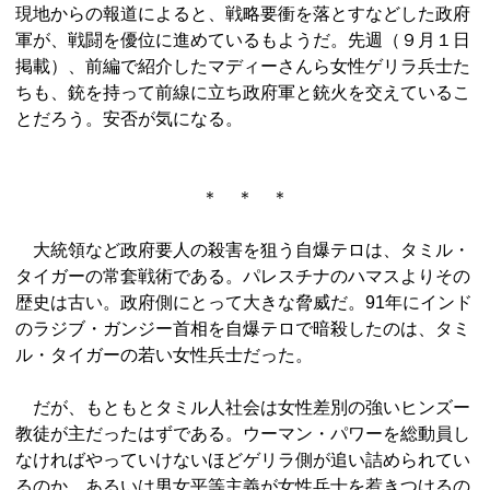
現地からの報道によると、戦略要衝を落とすなどした政府
軍が、戦闘を優位に進めているもようだ。先週（９月１日
掲載）、前編で紹介したマディーさんら女性ゲリラ兵士た
ちも、銃を持って前線に立ち政府軍と銃火を交えているこ
とだろう。安否が気になる。
＊ ＊ ＊
大統領など政府要人の殺害を狙う自爆テロは、タミル・
タイガーの常套戦術である。パレスチナのハマスよりその
歴史は古い。政府側にとって大きな脅威だ。91年にインド
のラジブ・ガンジー首相を自爆テロで暗殺したのは、タミ
ル・タイガーの若い女性兵士だった。
だが、もともとタミル人社会は女性差別の強いヒンズー
教徒が主だったはずである。ウーマン・パワーを総動員し
なければやっていけないほどゲリラ側が追い詰められてい
るのか。あるいは男女平等主義が女性兵士を惹きつけるの