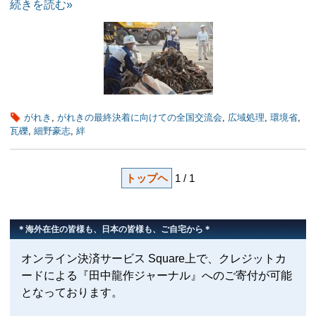
続きを読む»
がれき
,
がれきの最終決着に向けての全国交流会
,
広域処理
,
環境省
,
瓦礫
,
細野豪志
,
絆
トップヘ
1 / 1
＊海外在住の皆様も、日本の皆様も、ご自宅から＊
オンライン決済サービス Square上で、クレジットカ
ードによる『田中龍作ジャーナル』へのご寄付が可能
となっております。