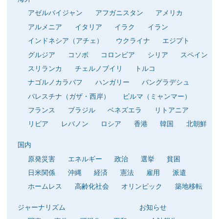
アゼルバイジャン
アフガニスタン
アメリカ
アルメニア
イタリア
イラク
イラン
インドネシア（アチェ）
ウクライナ
エジプト
グルジア
コソボ
コロンビア
シリア
スペイン
スリランカ
チェルノブイリ
トルコ
ナゴルノカラバフ
ハンガリー
バングラデシュ
パレスチナ（ガザ・西岸）
ビルマ（ミャンマー）
フランス
ブラジル
ベネズエラ
リトアニア
リビア
レバノン
ロシア
香港
韓国
北朝鮮
国内
原発災害
エネルギー
政治
選挙
貧困
日米関係
沖縄
経済
憲法
雇用
派遣
ホームレス
高齢化社会
オリンピック
築地移転
ジャーナリズム
お知らせ