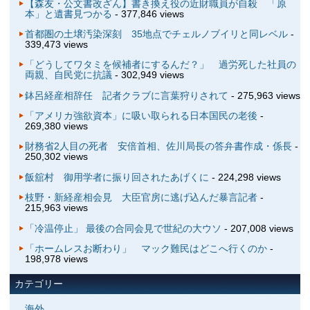
【森友・公文書改ざん】書き換え役の近財職員が自殺 「原
本」と遺書見つかる
- 377,846 views
首都圏の土壌汚染深刻 35地点でチェルノブイリと同レベル
-
339,473 views
「どうしてワタミを候補者にするんだ？」 過労死した社員の
両親、自民党に抗議
- 302,949 views
鉢呂経産相辞任 記者クラブに言葉狩りされて
- 275,963 views
「アメリカ強欲資本」に吸い取られる日本国民の老後
-
269,380 views
財務省2人目の死者 安倍首相、佐川局長の答弁書作成・係長
-
250,302 views
飯舘村 御用学者に振り回されたあげくに
- 224,298 views
枝野・新経産相会見 大臣官房に逃げ込んだ暴言記者
-
215,963 views
「冷温停止」 最後の合同会見で世紀の大ウソ
- 207,008 views
「ホームレスお断わり」 マック難民はどこへ行くのか
-
198,978 views
カテゴリー
海外