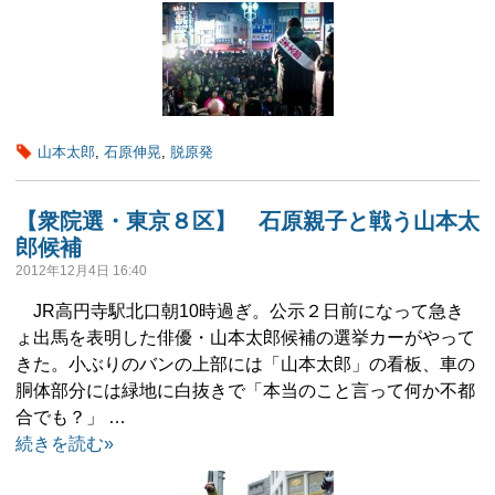
山本太郎
,
石原伸晃
,
脱原発
【衆院選・東京８区】 石原親子と戦う山本太
郎候補
2012年12月4日 16:40
JR高円寺駅北口朝10時過ぎ。公示２日前になって急き
ょ出馬を表明した俳優・山本太郎候補の選挙カーがやって
きた。小ぶりのバンの上部には「山本太郎」の看板、車の
胴体部分には緑地に白抜きで「本当のこと言って何か不都
合でも？」 …
続きを読む»