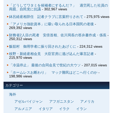
「どうしてワタミを候補者にするんだ？」 過労死した社員の
両親、自民党に抗議
- 302,967 views
鉢呂経産相辞任 記者クラブに言葉狩りされて
- 275,975 views
「アメリカ強欲資本」に吸い取られる日本国民の老後
-
269,392 views
財務省2人目の死者 安倍首相、佐川局長の答弁書作成・係長
-
250,312 views
飯舘村 御用学者に振り回されたあげくに
- 224,312 views
枝野・新経産相会見 大臣官房に逃げ込んだ暴言記者
-
215,970 views
「冷温停止」 最後の合同会見で世紀の大ウソ
- 207,015 views
「ホームレスお断わり」 マック難民はどこへ行くのか
-
198,986 views
カテゴリー
海外
アゼルバイジャン
アフガニスタン
アメリカ
アルメニア
イタリア
イラク
イラン