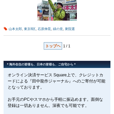
山本太郎
,
東京8区
,
石原伸晃
,
緑の党
,
衆院選
トップヘ
1 / 1
＊海外在住の皆様も、日本の皆様も、ご自宅から＊
オンライン決済サービス Square上で、クレジットカ
ードによる『田中龍作ジャーナル』へのご寄付が可能
となっております。
お手元のPCやスマホから手軽に振込めます。面倒な
登録は一切ありません。深夜でも可能です。