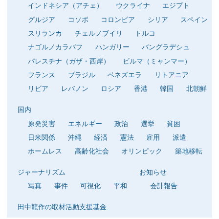
インドネシア（アチェ）
ウクライナ
エジプト
グルジア
コソボ
コロンビア
シリア
スペイン
スリランカ
チェルノブイリ
トルコ
ナゴルノカラバフ
ハンガリー
バングラデシュ
パレスチナ（ガザ・西岸）
ビルマ（ミャンマー）
フランス
ブラジル
ベネズエラ
リトアニア
リビア
レバノン
ロシア
香港
韓国
北朝鮮
国内
原発災害
エネルギー
政治
選挙
貧困
日米関係
沖縄
経済
憲法
雇用
派遣
ホームレス
高齢化社会
オリンピック
築地移転
ジャーナリズム
お知らせ
写真
事件
可視化
平和
会計報告
田中龍作の取材活動支援基金