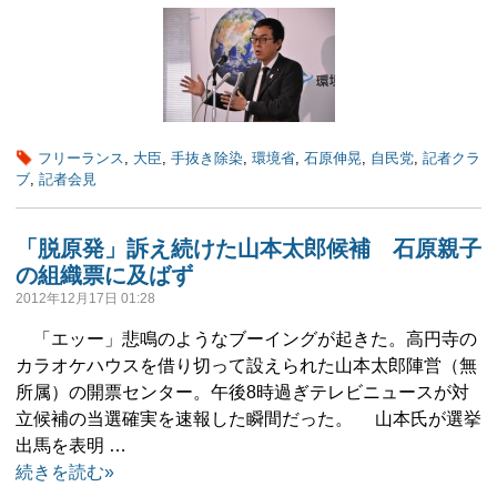
フリーランス
,
大臣
,
手抜き除染
,
環境省
,
石原伸晃
,
自民党
,
記者クラ
ブ
,
記者会見
「脱原発」訴え続けた山本太郎候補 石原親子
の組織票に及ばず
2012年12月17日 01:28
「エッー」悲鳴のようなブーイングが起きた。高円寺の
カラオケハウスを借り切って設えられた山本太郎陣営（無
所属）の開票センター。午後8時過ぎテレビニュースが対
立候補の当選確実を速報した瞬間だった。 山本氏が選挙
出馬を表明 …
続きを読む»