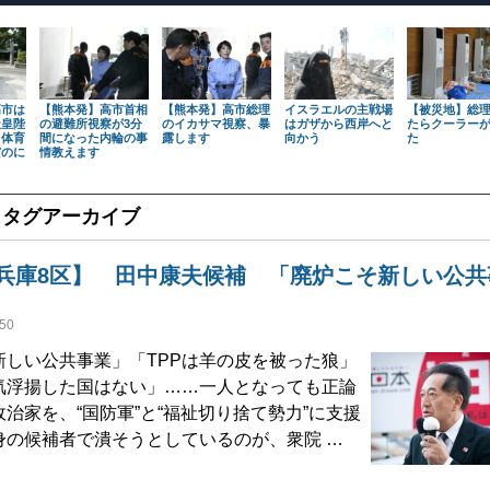
高市は
【熊本発】高市首相
【熊本発】高市総理
イスラエルの主戦場
【被災地】総
天皇陛
の避難所視察が3分
のイカサマ視察、暴
はガザから西岸へと
たらクーラー
も体育
間になった内輪の事
露します
向かう
た
だのに
情教えます
」タグアーカイブ
兵庫8区】 田中康夫候補 「廃炉こそ新しい公共
50
しい公共事業」「TPPは羊の皮を被った狼」
気浮揚した国はない」……一人となっても正論
治家を、“国防軍”と“福祉切り捨て勢力”に支援
身の候補者で潰そうとしているのが、衆院 …