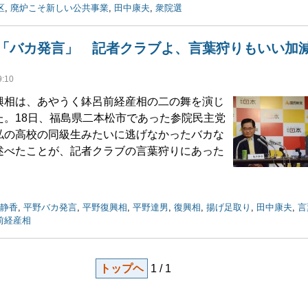
区
,
廃炉こそ新しい公共事業
,
田中康夫
,
衆院選
「バカ発言」 記者クラブよ、言葉狩りもいい加
:10
相は、あやうく鉢呂前経産相の二の舞を演じ
た。18日、福島県二本松市であった参院民主党
私の高校の同級生みたいに逃げなかったバカな
述べたことが、記者クラブの言葉狩りにあった
静香
,
平野バカ発言
,
平野復興相
,
平野達男
,
復興相
,
揚げ足取り
,
田中康夫
,
言
前経産相
トップヘ
1 / 1