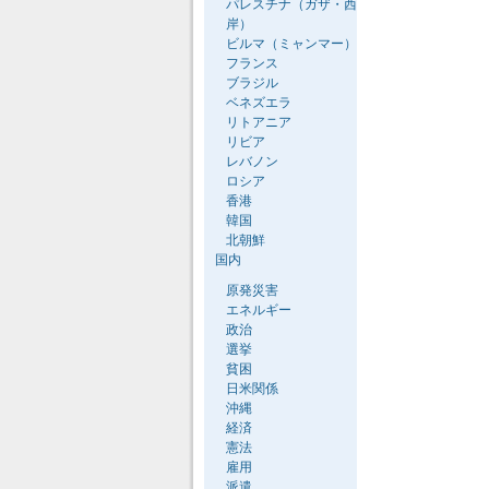
パレスチナ（ガザ・西
岸）
ビルマ（ミャンマー）
フランス
ブラジル
ベネズエラ
リトアニア
リビア
レバノン
ロシア
香港
韓国
北朝鮮
国内
原発災害
エネルギー
政治
選挙
貧困
日米関係
沖縄
経済
憲法
雇用
派遣