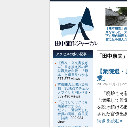
【熊本報告】
来なかった 
下も歴代総理
館に足を運ん
アクセスの多い記事
「
田中康夫
【森友・公文書改ざ
ん】書き換え役の近
【衆院選・
財職員が自殺 「原
本」と遺書見つかる
-
業」
377,877 views
2012年12月9日 22:
首都圏の土壌汚染深
刻 35地点でチェル
ノブイリと同レベル
-
「廃炉こそ新
339,496 views
「増税して景
「どうしてワタミを
候補者にするん
を説き続ける政
だ？」 過労死した
された官僚出
社員の両親、自民党
に抗議
- 302,984
続きを読む»
views