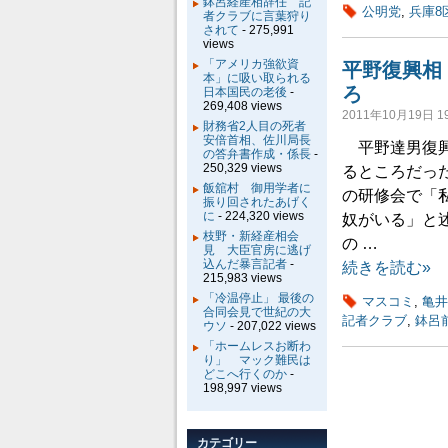
鉢呂経産相辞任 記
公明党
,
兵庫8
者クラブに言葉狩り
されて
- 275,991
views
「アメリカ強欲資
平野復興相
本」に吸い取られる
ろ
日本国民の老後
-
269,408 views
2011年10月19日 19
財務省2人目の死者
安倍首相、佐川局長
平野達男復興
の答弁書作成・係長
-
250,329 views
るところだっ
飯舘村 御用学者に
の研修会で「
振り回されたあげく
に
- 224,320 views
奴がいる」と
枝野・新経産相会
の …
見 大臣官房に逃げ
込んだ暴言記者
-
続きを読む»
215,983 views
「冷温停止」 最後の
マスコミ
,
亀井
合同会見で世紀の大
記者クラブ
,
鉢呂
ウソ
- 207,022 views
「ホームレスお断わ
り」 マック難民は
どこへ行くのか
-
198,997 views
カテゴリー