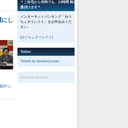
＊ご自宅から何時でも、24時間 御支
援頂けます＊
インターネットバンキング「ゆう
減にし
ちょダイレクト」をお申込みくだ
さい。
[ゆうちょダイレクト]
Twitter
Tweets by tanakaryusaku
Powered by WordPress
葉狩り
,