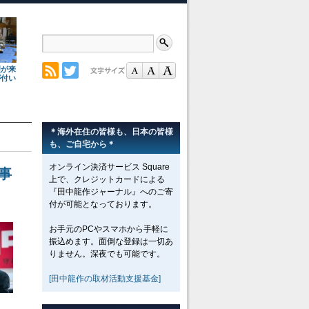
理が来
が付い
＊海外在住の皆様も、日本の皆様
も、ご自宅から＊
オンライン決済サービス Square
事
上で、クレジットカードによる
『田中龍作ジャーナル』へのご寄
付が可能となっております。
お手元のPCやスマホから手軽に
振込めます。面倒な登録は一切あ
りません。深夜でも可能です。
[田中龍作の取材活動支援基金]