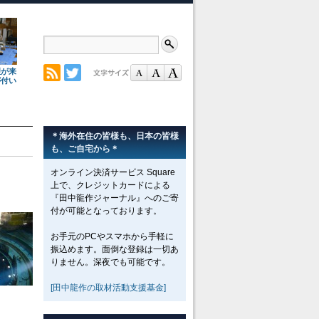
理が来
が付い
＊海外在住の皆様も、日本の皆様
も、ご自宅から＊
オンライン決済サービス Square
」
上で、クレジットカードによる
『田中龍作ジャーナル』へのご寄
付が可能となっております。
お手元のPCやスマホから手軽に
振込めます。面倒な登録は一切あ
りません。深夜でも可能です。
[田中龍作の取材活動支援基金]