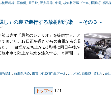
み核燃料棒
,
再稼働
,
原子炉
,
圧力容器
,
東電
,
核燃料貯蔵プール
,
楢葉町
,
福島
隠し」の裏で進行する放射能汚染 ～その３～
28
勢は先ず「最善のシナリオ」を提供する、と
せて頂いた。17日正午過ぎからの東電記者会見
った。 白煙が立ち上がる3号機に同日午後か
圧放水車で陸上から水を注入する、と新聞・テ
情報隠し
,
放射能汚染
,
東電
,
核燃料貯蔵プール
,
水
,
米軍
,
自衛隊
,
警視庁
,
高
トップヘ
1 / 1