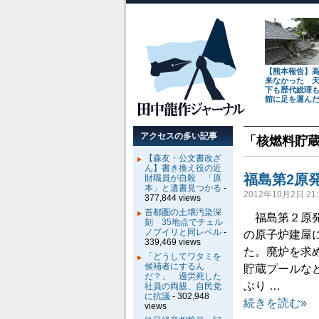
【熊本報告】
来なかった 
下も歴代総理
館に足を運ん
アクセスの多い記事
「
核燃料貯
【森友・公文書改ざ
ん】書き換え役の近
福島第2原
財職員が自殺 「原
本」と遺書見つかる
-
2012年10月2日 21:
377,844 views
首都圏の土壌汚染深
福島第２原発
刻 35地点でチェル
ノブイリと同レベル
-
の原子炉建屋
339,469 views
た。廃炉を求
「どうしてワタミを
候補者にするん
貯蔵プールな
だ？」 過労死した
ぶり …
社員の両親、自民党
に抗議
- 302,948
続きを読む»
views