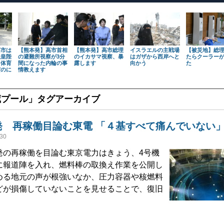
高市は
【熊本発】高市首相
【熊本発】高市総理
イスラエルの主戦場
【被災地】総
天皇陛
の避難所視察が3分
のイカサマ視察、暴
はガザから西岸へと
たらクーラー
も体育
間になった内輪の事
露します
向かう
た
だのに
情教えます
蔵プール
」タグアーカイブ
発 再稼働目論む東電 「４基すべて痛んでいない
30
の再稼働を目論む東京電力はきょう、4号機
に報道陣を入れ、燃料棒の取換え作業を公開し
める地元の声が根強いなか、圧力容器や核燃料
どが損傷していないことを見せることで、復旧