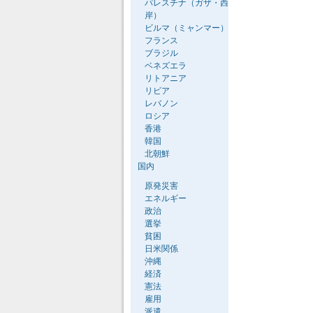
パレスチナ（ガザ・西
岸）
ビルマ（ミャンマー）
フランス
ブラジル
ベネズエラ
リトアニア
リビア
レバノン
ロシア
香港
韓国
北朝鮮
国内
原発災害
エネルギー
政治
選挙
貧困
日米関係
沖縄
経済
憲法
雇用
派遣