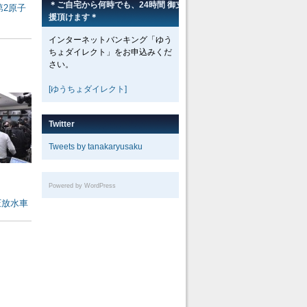
＊ご自宅から何時でも、24時間 御支
第2原子
援頂けます＊
インターネットバンキング「ゆう
ちょダイレクト」をお申込みくだ
さい。
[ゆうちょダイレクト]
Twitter
Tweets by tanakaryusaku
Powered by WordPress
圧放水車