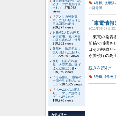
鉢呂経産相辞任 記
4号機
,
使用済
者クラブに言葉狩り
されて
- 275,962
力発電所
views
「アメリカ強欲資
本」に吸い取られる
「東電情報
日本国民の老後
-
269,377 views
2011年3月17日 22:
財務省2人目の死者
安倍首相、佐川局長
東電の発表姿
の答弁書作成・係長
-
前稿で指摘さ
250,302 views
飯舘村 御用学者に
はその極致だ
振り回されたあげく
ら警視庁の高
に
- 224,297 views
枝野・新経産相会
…
見 大臣官房に逃げ
続きを読む»
込んだ暴言記者
-
215,960 views
3号機
,
4号機
,
「冷温停止」 最後の
合同会見で世紀の大
ウソ
- 207,005 views
「ホームレスお断わ
り」 マック難民は
どこへ行くのか
-
198,976 views
カテゴリー