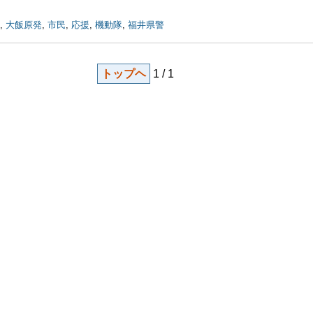
,
大飯原発
,
市民
,
応援
,
機動隊
,
福井県警
トップヘ
1 / 1