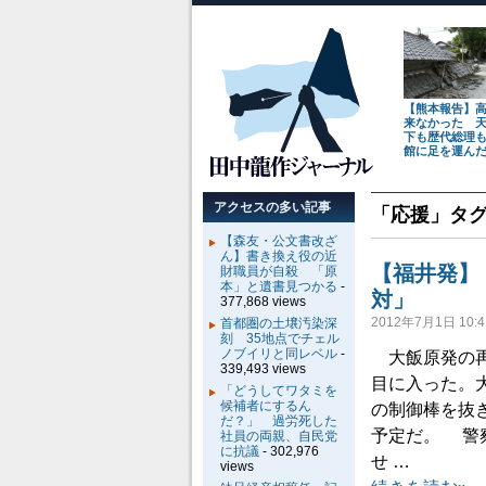
【熊本報告】
来なかった 
下も歴代総理
館に足を運ん
アクセスの多い記事
「
応援
」タ
【森友・公文書改ざ
ん】書き換え役の近
【福井発】
財職員が自殺 「原
本」と遺書見つかる
-
対」
377,868 views
2012年7月1日 10:4
首都圏の土壌汚染深
刻 35地点でチェル
ノブイリと同レベル
-
大飯原発の再
339,493 views
目に入った。
「どうしてワタミを
候補者にするん
の制御棒を抜
だ？」 過労死した
予定だ。 警
社員の両親、自民党
に抗議
- 302,976
せ …
views