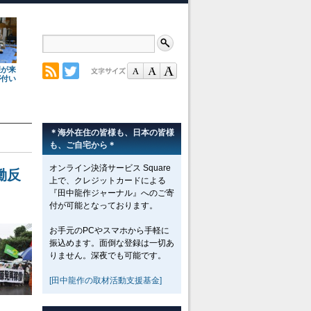
理が来
が付い
＊海外在住の皆様も、日本の皆様
も、ご自宅から＊
オンライン決済サービス Square
働反
上で、クレジットカードによる
『田中龍作ジャーナル』へのご寄
付が可能となっております。
お手元のPCやスマホから手軽に
振込めます。面倒な登録は一切あ
りません。深夜でも可能です。
[田中龍作の取材活動支援基金]