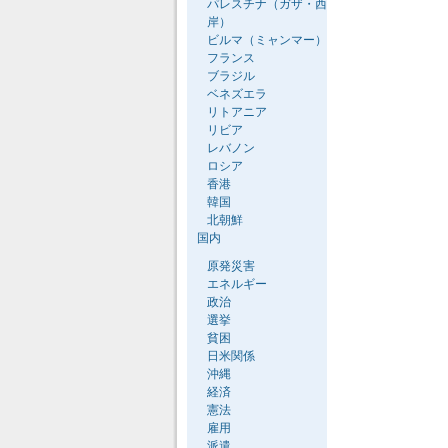
パレスチナ（ガザ・西
岸）
ビルマ（ミャンマー）
フランス
ブラジル
ベネズエラ
リトアニア
リビア
レバノン
ロシア
香港
韓国
北朝鮮
国内
原発災害
エネルギー
政治
選挙
貧困
日米関係
沖縄
経済
憲法
雇用
派遣