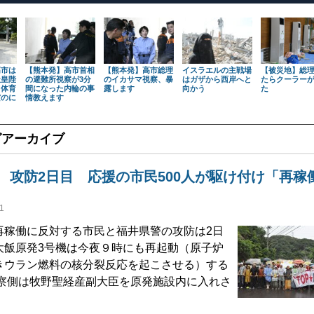
高市は
【熊本発】高市首相
【熊本発】高市総理
イスラエルの主戦場
【被災地】総
天皇陛
の避難所視察が3分
のイカサマ視察、暴
はガザから西岸へと
たらクーラー
も体育
間になった内輪の事
露します
向かう
た
だのに
情教えます
グアーカイブ
 攻防2日目 応援の市民500人が駆け付け「再稼
1
稼働に反対する市民と福井県警の攻防は2日
大飯原発3号機は今夜９時にも再起動（原子炉
きウラン燃料の核分裂反応を起こさせる）する
察側は牧野聖経産副大臣を原発施設内に入れさ