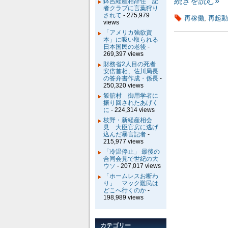
続きを読む»
鉢呂経産相辞任 記
者クラブに言葉狩り
されて
- 275,979
再稼働
,
再起動
views
「アメリカ強欲資
本」に吸い取られる
日本国民の老後
-
269,397 views
財務省2人目の死者
安倍首相、佐川局長
の答弁書作成・係長
-
250,320 views
飯舘村 御用学者に
振り回されたあげく
に
- 224,314 views
枝野・新経産相会
見 大臣官房に逃げ
込んだ暴言記者
-
215,977 views
「冷温停止」 最後の
合同会見で世紀の大
ウソ
- 207,017 views
「ホームレスお断わ
り」 マック難民は
どこへ行くのか
-
198,989 views
カテゴリー