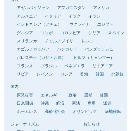
アゼルバイジャン
アフガニスタン
アメリカ
アルメニア
イタリア
イラク
イラン
インドネシア（アチェ）
ウクライナ
エジプト
グルジア
コソボ
コロンビア
シリア
スペイン
スリランカ
チェルノブイリ
トルコ
ナゴルノカラバフ
ハンガリー
バングラデシュ
パレスチナ（ガザ・西岸）
ビルマ（ミャンマー）
フランス
ブラジル
ベネズエラ
リトアニア
リビア
レバノン
ロシア
香港
韓国
北朝鮮
国内
原発災害
エネルギー
政治
選挙
貧困
日米関係
沖縄
経済
憲法
雇用
派遣
ホームレス
高齢化社会
オリンピック
築地移転
ジャーナリズム
お知らせ