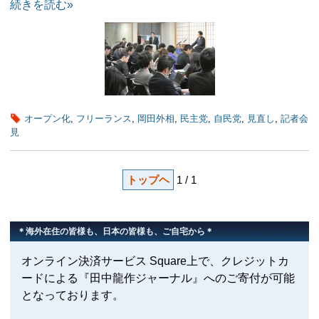
続きを読む»
オープン化
,
フリーランス
,
岡田外相
,
民主党
,
自民党
,
見直し
,
記者会
見
トップヘ
1 / 1
＊海外在住の皆様も、日本の皆様も、ご自宅から＊
オンライン決済サービス Square上で、クレジットカ
ードによる『田中龍作ジャーナル』へのご寄付が可能
となっております。