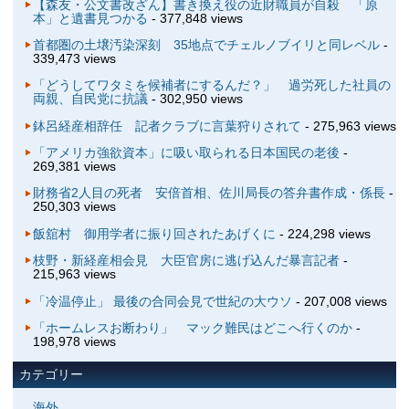
【森友・公文書改ざん】書き換え役の近財職員が自殺 「原
本」と遺書見つかる
- 377,848 views
首都圏の土壌汚染深刻 35地点でチェルノブイリと同レベル
-
339,473 views
「どうしてワタミを候補者にするんだ？」 過労死した社員の
両親、自民党に抗議
- 302,950 views
鉢呂経産相辞任 記者クラブに言葉狩りされて
- 275,963 views
「アメリカ強欲資本」に吸い取られる日本国民の老後
-
269,381 views
財務省2人目の死者 安倍首相、佐川局長の答弁書作成・係長
-
250,303 views
飯舘村 御用学者に振り回されたあげくに
- 224,298 views
枝野・新経産相会見 大臣官房に逃げ込んだ暴言記者
-
215,963 views
「冷温停止」 最後の合同会見で世紀の大ウソ
- 207,008 views
「ホームレスお断わり」 マック難民はどこへ行くのか
-
198,978 views
カテゴリー
海外