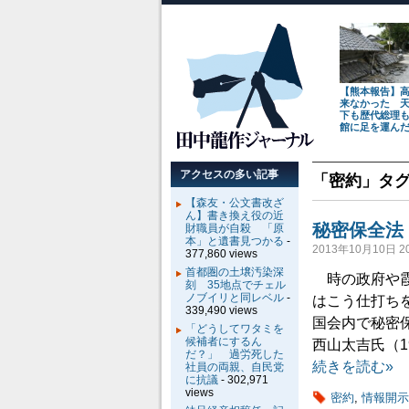
【熊本報告】
来なかった 
下も歴代総理
館に足を運ん
アクセスの多い記事
「
密約
」タ
【森友・公文書改ざ
ん】書き換え役の近
秘密保全法
財職員が自殺 「原
本」と遺書見つかる
-
2013年10月10日 20
377,860 views
首都圏の土壌汚染深
時の政府や霞
刻 35地点でチェル
ノブイリと同レベル
-
はこう仕打ち
339,490 views
国会内で秘密
「どうしてワタミを
候補者にするん
西山太吉氏（1
だ？」 過労死した
続きを読む»
社員の両親、自民党
に抗議
- 302,971
views
密約
,
情報開示