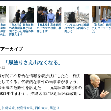
高市は
【熊本発】高市首相
【熊本発】高市総理
イスラエルの主戦場
【被災地】総
天皇陛
の避難所視察が3分
のイカサマ視察、暴
はガザから西岸へと
たらクーラー
も体育
間になった内輪の事
露します
向かう
た
だのに
情教えます
グアーカイブ
 「黒塗りさえ出なくなる」
:12
が関に不都合な情報を表沙汰にしたら、権力
をしてくる。代表的な事件の当事者がきょう、
保全法の危険性を訴えた― 元毎日新聞記者の
931年生まれ）。沖縄返還に絡む日米両政府 …
,
沖縄返還
,
秘密保全法
,
西山太吉
,
黒塗り