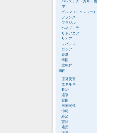
パレスチナ（ガザ・西
岸）
ビルマ（ミャンマー）
フランス
ブラジル
ベネズエラ
リトアニア
リビア
レバノン
ロシア
香港
韓国
北朝鮮
国内
原発災害
エネルギー
政治
選挙
貧困
日米関係
沖縄
経済
憲法
雇用
派遣