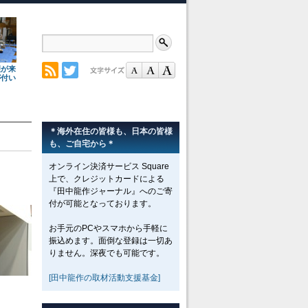
理が来
が付い
＊海外在住の皆様も、日本の皆様
も、ご自宅から＊
オンライン決済サービス Square
上で、クレジットカードによる
『田中龍作ジャーナル』へのご寄
付が可能となっております。
お手元のPCやスマホから手軽に
振込めます。面倒な登録は一切あ
りません。深夜でも可能です。
[田中龍作の取材活動支援基金]