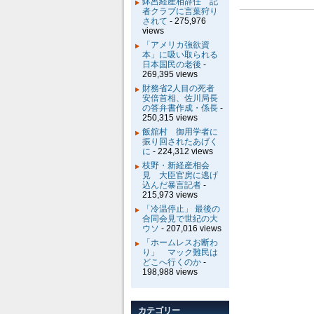
鉢呂経産相辞任 記
者クラブに言葉狩り
されて
- 275,976
views
「アメリカ強欲資
本」に吸い取られる
日本国民の老後
-
269,395 views
財務省2人目の死者
安倍首相、佐川局長
の答弁書作成・係長
-
250,315 views
飯舘村 御用学者に
振り回されたあげく
に
- 224,312 views
枝野・新経産相会
見 大臣官房に逃げ
込んだ暴言記者
-
215,973 views
「冷温停止」 最後の
合同会見で世紀の大
ウソ
- 207,016 views
「ホームレスお断わ
り」 マック難民は
どこへ行くのか
-
198,988 views
カテゴリー