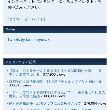
インターネットバンキング「ゆうちょダイレクト」を
お申込みください。
[ゆうちょダイレクト]
Twitter
Tweets by tanakaryusaku
アクセスの多い記事
【森友・公文書改ざん】書き換え役の近財職員が自殺 「原
本」と遺書見つかる
- 377,900 views
首都圏の土壌汚染深刻 35地点でチェルノブイリと同レベル
-
339,513 views
「どうしてワタミを候補者にするんだ？」 過労死した社員の
両親、自民党に抗議
- 303,003 views
鉢呂経産相辞任 記者クラブに言葉狩りされて
- 276,004 views