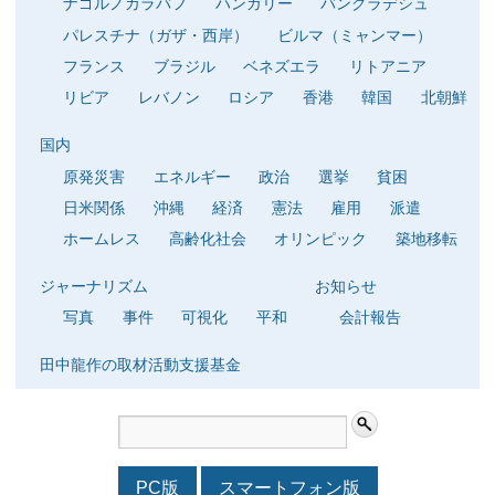
ナゴルノカラバフ
ハンガリー
バングラデシュ
パレスチナ（ガザ・西岸）
ビルマ（ミャンマー）
フランス
ブラジル
ベネズエラ
リトアニア
リビア
レバノン
ロシア
香港
韓国
北朝鮮
国内
原発災害
エネルギー
政治
選挙
貧困
日米関係
沖縄
経済
憲法
雇用
派遣
ホームレス
高齢化社会
オリンピック
築地移転
ジャーナリズム
お知らせ
写真
事件
可視化
平和
会計報告
田中龍作の取材活動支援基金
PC版
スマートフォン版