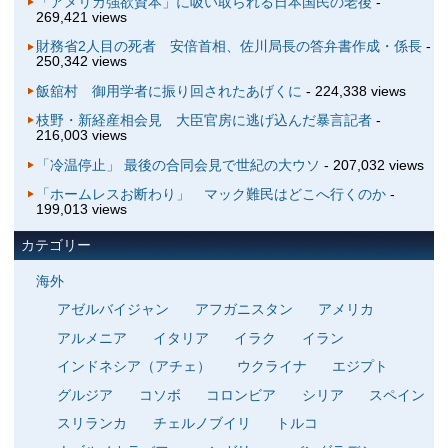
「アメリカ強欲資本」に吸い取られる日本国民の老後
-
269,421 views
財務省2人目の死者 安倍首相、佐川局長の答弁書作成・係長
-
250,342 views
飯舘村 御用学者に振り回されたあげくに
- 224,338 views
枝野・新経産相会見 大臣官房に逃げ込んだ暴言記者
-
216,003 views
「冷温停止」 最後の合同会見で世紀の大ウソ
- 207,032 views
「ホームレスお断わり」 マック難民はどこへ行くのか
-
199,013 views
カテゴリー
海外
アゼルバイジャン
アフガニスタン
アメリカ
アルメニア
イタリア
イラク
イラン
インドネシア（アチェ）
ウクライナ
エジプト
グルジア
コソボ
コロンビア
シリア
スペイン
スリランカ
チェルノブイリ
トルコ