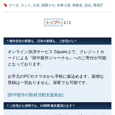
データ
,
ネット
,
公安
,
国際テロ
,
外事３課
,
模索舎
,
流出
,
警視庁
トップヘ
1 / 1
＊海外在住の皆様も、日本の皆様も、ご自宅から＊
オンライン決済サービス Square上で、クレジットカ
ードによる『田中龍作ジャーナル』へのご寄付が可能
となっております。
お手元のPCやスマホから手軽に振込めます。面倒な
登録は一切ありません。深夜でも可能です。
[田中龍作の取材活動支援基金]
＊ご自宅から何時でも、24時間 御支援頂けます＊