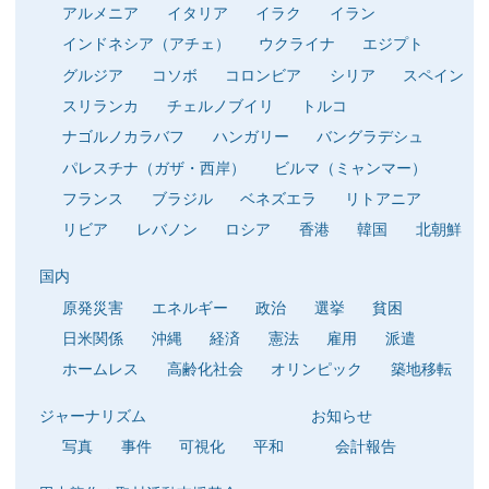
アルメニア
イタリア
イラク
イラン
インドネシア（アチェ）
ウクライナ
エジプト
グルジア
コソボ
コロンビア
シリア
スペイン
スリランカ
チェルノブイリ
トルコ
ナゴルノカラバフ
ハンガリー
バングラデシュ
パレスチナ（ガザ・西岸）
ビルマ（ミャンマー）
フランス
ブラジル
ベネズエラ
リトアニア
リビア
レバノン
ロシア
香港
韓国
北朝鮮
国内
原発災害
エネルギー
政治
選挙
貧困
日米関係
沖縄
経済
憲法
雇用
派遣
ホームレス
高齢化社会
オリンピック
築地移転
ジャーナリズム
お知らせ
写真
事件
可視化
平和
会計報告