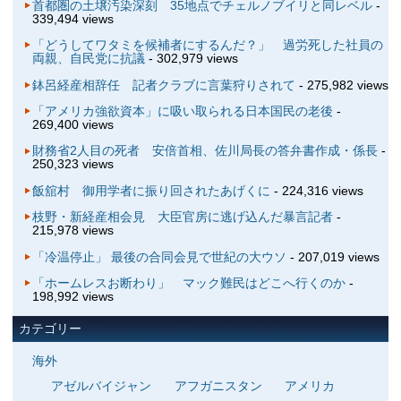
首都圏の土壌汚染深刻 35地点でチェルノブイリと同レベル
-
339,494 views
「どうしてワタミを候補者にするんだ？」 過労死した社員の
両親、自民党に抗議
- 302,979 views
鉢呂経産相辞任 記者クラブに言葉狩りされて
- 275,982 views
「アメリカ強欲資本」に吸い取られる日本国民の老後
-
269,400 views
財務省2人目の死者 安倍首相、佐川局長の答弁書作成・係長
-
250,323 views
飯舘村 御用学者に振り回されたあげくに
- 224,316 views
枝野・新経産相会見 大臣官房に逃げ込んだ暴言記者
-
215,978 views
「冷温停止」 最後の合同会見で世紀の大ウソ
- 207,019 views
「ホームレスお断わり」 マック難民はどこへ行くのか
-
198,992 views
カテゴリー
海外
アゼルバイジャン
アフガニスタン
アメリカ