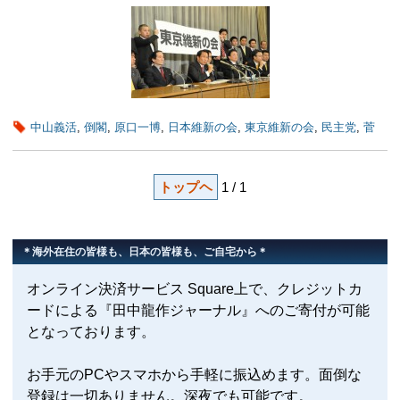
中山義活
,
倒閣
,
原口一博
,
日本維新の会
,
東京維新の会
,
民主党
,
菅
トップヘ
1 / 1
＊海外在住の皆様も、日本の皆様も、ご自宅から＊
オンライン決済サービス Square上で、クレジットカ
ードによる『田中龍作ジャーナル』へのご寄付が可能
となっております。
お手元のPCやスマホから手軽に振込めます。面倒な
登録は一切ありません。深夜でも可能です。