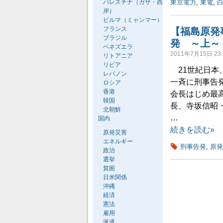
パレスチナ（ガザ・西
東京電力
,
東電
,
岸）
ビルマ（ミャンマー）
フランス
【福島原発
ブラジル
発 ～上～
ベネズエラ
2011年7月15日 23:
リトアニア
リビア
21世紀日本
レバノン
一斉に刑事告
ロシア
香港
会長はじめ最
韓国
長、寺坂信昭
北朝鮮
…
国内
続きを読む»
原発災害
エネルギー
刑事告発
,
原発
政治
選挙
貧困
日米関係
沖縄
経済
憲法
雇用
派遣