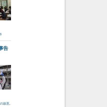
件
事告
の故意
,