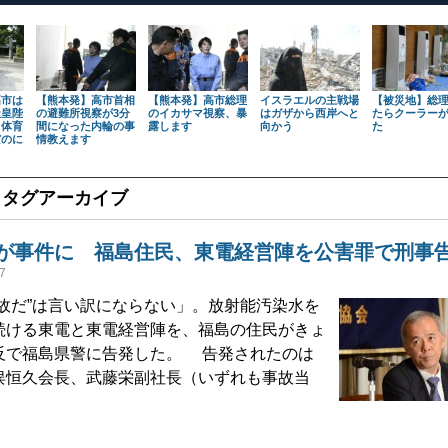
高市は
【熊本発】高市首相
【熊本発】高市総理
イスラエルの主戦場
【被災地】総
天皇陛
の避難所視察が3分
のイカサマ視察、暴
はガザから西岸へと
たらクーラー
も体育
間になった内輪の事
露します
向かう
た
だのに
情教えます
」タグアーカイブ
が事件に 福島住民、東電経営陣を公害罪で刑
7
故だ”は言い訳にならない」。放射能汚染水を
続ける東電と東電経営陣を、福島の住民がきょ
反で福島県警に告発した。 告発されたのは
俣恒久会長、武藤栄副社長（いずれも事故当