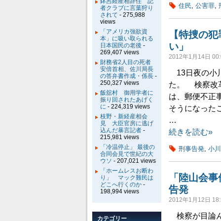
鉢呂経産相辞任 記
住民
,
公害罪
,
者クラブに言葉狩り
されて
- 275,988
views
「アメリカ強欲資
【特捜の犯
本」に吸い取られる
い」
日本国民の老後
-
269,407 views
2012年1月14日 00:
財務省2人目の死者
安倍首相、佐川局長
13日夜の小
の答弁書作成・係長
-
250,327 views
た。 検察改
飯舘村 御用学者に
は、郵便不正
振り回されたあげく
に
- 224,319 views
そうになった
枝野・新経産相会
…
見 大臣官房に逃げ
込んだ暴言記者
-
続きを読む»
215,981 views
「冷温停止」 最後の
刑事告発
,
小川
合同会見で世紀の大
ウソ
- 207,021 views
「ホームレスお断わ
「陸山会事
り」 マック難民は
どこへ行くのか
-
告発
198,994 views
2012年1月12日 18:
検察が目論ん
カテゴリー