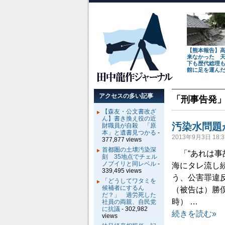
【熊本報告】
来なかった 
下も歴代総理
館に足を運ん
アクセスの多い記事
「
刑事告発
【森友・公文書改ざ
ん】書き換え役の近
汚染水問題
財職員が自殺 「原
本」と遺書見つかる
-
2013年9月3日 18:3
377,877 views
首都圏の土壌汚染深
「“あれは事
刻 35地点でチェル
ノブイリと同レベル
-
海にタレ流し
339,495 views
う、公害罪違
「どうしてワタミを
候補者にするん
（被告は）勝
だ？」 過労死した
時） …
社員の両親、自民党
に抗議
- 302,982
続きを読む»
views