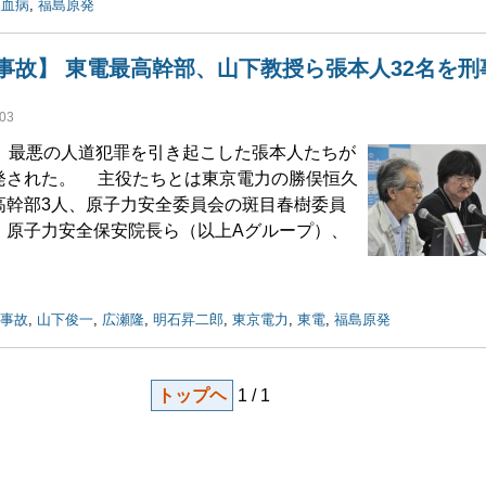
白血病
,
福島原発
事故】 東電最高幹部、山下教授ら張本人32名を刑
03
、最悪の人道犯罪を引き起こした張本人たちが
発された。 主役たちとは東京電力の勝俣恒久
高幹部3人、原子力安全委員会の斑目春樹委員
・原子力安全保安院長ら（以上Aグループ）、
事故
,
山下俊一
,
広瀬隆
,
明石昇二郎
,
東京電力
,
東電
,
福島原発
トップヘ
1 / 1