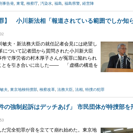
刑事告発
,
東電
,
検察庁
,
汚染水
,
福島
,
福島県警
,
経営陣
罪】 小川新法相「報道されている範囲でしか知
02
川敏夫・新法務大臣の就任記者会見には絶望し
革について記者団から質問された小川新大臣
事件で厚労省の村木厚子さんが冤罪に陥れられ
ことを引き合いに出した―― 「虚構の構造を
敏夫
,
東京地検特捜部
,
検察改革
,
法務大臣
,
法相
,
特捜の犯罪
件の強制起訴はデッチあげ」 市民団体が特捜部を
53
だ完全犯罪が音を立てて崩れ始めた。東京地