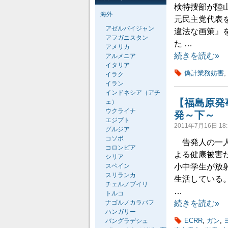
検特捜部が陸
海外
元民主党代表
アゼルバイジャン
違法な画策』
アフガニスタン
た …
アメリカ
続きを読む»
アルメニア
イタリア
偽計業務妨害
,
イラク
イラン
インドネシア（アチ
【福島原発
ェ）
ウクライナ
発～下～
エジプト
2011年7月16日 18:
グルジア
コソボ
告発人の一人
コロンビア
よる健康被害
シリア
スペイン
小中学生が放
スリランカ
生活している
チェルノブイリ
…
トルコ
ナゴルノカラバフ
続きを読む»
ハンガリー
ECRR
,
ガン
,
バングラデシュ