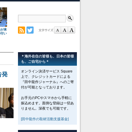
理が来
が付い
＊海外在住の皆様も、日本の皆様
も、ご自宅から＊
オンライン決済サービス Square
事告発
上で、クレジットカードによる
『田中龍作ジャーナル』へのご寄
付が可能となっております。
お手元のPCやスマホから手軽に
振込めます。面倒な登録は一切あ
りません。深夜でも可能です。
[田中龍作の取材活動支援基金]