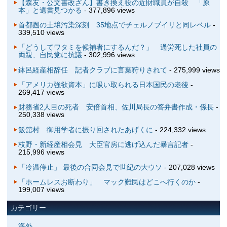
【森友・公文書改ざん】書き換え役の近財職員が自殺 「原
本」と遺書見つかる
- 377,896 views
首都圏の土壌汚染深刻 35地点でチェルノブイリと同レベル
-
339,510 views
「どうしてワタミを候補者にするんだ？」 過労死した社員の
両親、自民党に抗議
- 302,996 views
鉢呂経産相辞任 記者クラブに言葉狩りされて
- 275,999 views
「アメリカ強欲資本」に吸い取られる日本国民の老後
-
269,417 views
財務省2人目の死者 安倍首相、佐川局長の答弁書作成・係長
-
250,338 views
飯舘村 御用学者に振り回されたあげくに
- 224,332 views
枝野・新経産相会見 大臣官房に逃げ込んだ暴言記者
-
215,996 views
「冷温停止」 最後の合同会見で世紀の大ウソ
- 207,028 views
「ホームレスお断わり」 マック難民はどこへ行くのか
-
199,007 views
カテゴリー
海外