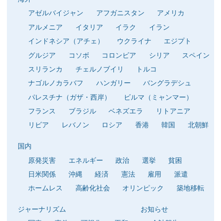
アゼルバイジャン
アフガニスタン
アメリカ
アルメニア
イタリア
イラク
イラン
インドネシア（アチェ）
ウクライナ
エジプト
グルジア
コソボ
コロンビア
シリア
スペイン
スリランカ
チェルノブイリ
トルコ
ナゴルノカラバフ
ハンガリー
バングラデシュ
パレスチナ（ガザ・西岸）
ビルマ（ミャンマー）
フランス
ブラジル
ベネズエラ
リトアニア
リビア
レバノン
ロシア
香港
韓国
北朝鮮
国内
原発災害
エネルギー
政治
選挙
貧困
日米関係
沖縄
経済
憲法
雇用
派遣
ホームレス
高齢化社会
オリンピック
築地移転
ジャーナリズム
お知らせ