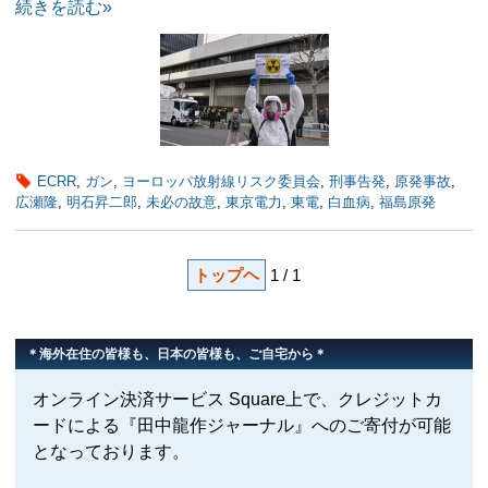
続きを読む»
ECRR
,
ガン
,
ヨーロッパ放射線リスク委員会
,
刑事告発
,
原発事故
,
広瀬隆
,
明石昇二郎
,
未必の故意
,
東京電力
,
東電
,
白血病
,
福島原発
トップヘ
1 / 1
＊海外在住の皆様も、日本の皆様も、ご自宅から＊
オンライン決済サービス Square上で、クレジットカ
ードによる『田中龍作ジャーナル』へのご寄付が可能
となっております。