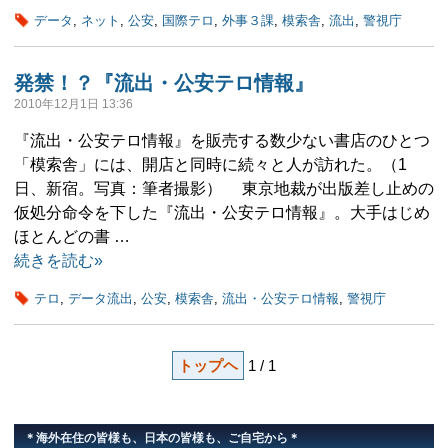
データ
,
ネット
,
公安
,
国際テロ
,
外事３課
,
模索舎
,
流出
,
警視庁
発禁！？『流出・公安テロ情報』
2010年12月1日 13:36
『流出・公安テロ情報』を販売する数少ない書店のひとつ
「模索舎」には、開店と同時に続々と人が訪れた。（1
日、新宿。写真：筆者撮影） 東京地裁が出版差し止めの
仮処分命令を下した『流出・公安テロ情報』。大手はじめ
ほとんどの書 …
続きを読む»
テロ
,
データ流出
,
公安
,
模索舎
,
流出・公安テロ情報
,
警視庁
トップヘ
1 / 1
＊海外在住の皆様も、日本の皆様も、ご自宅から＊