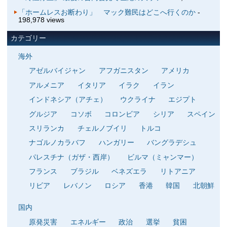
「ホームレスお断わり」 マック難民はどこへ行くのか
-
198,978 views
カテゴリー
海外
アゼルバイジャン
アフガニスタン
アメリカ
アルメニア
イタリア
イラク
イラン
インドネシア（アチェ）
ウクライナ
エジプト
グルジア
コソボ
コロンビア
シリア
スペイン
スリランカ
チェルノブイリ
トルコ
ナゴルノカラバフ
ハンガリー
バングラデシュ
パレスチナ（ガザ・西岸）
ビルマ（ミャンマー）
フランス
ブラジル
ベネズエラ
リトアニア
リビア
レバノン
ロシア
香港
韓国
北朝鮮
国内
原発災害
エネルギー
政治
選挙
貧困