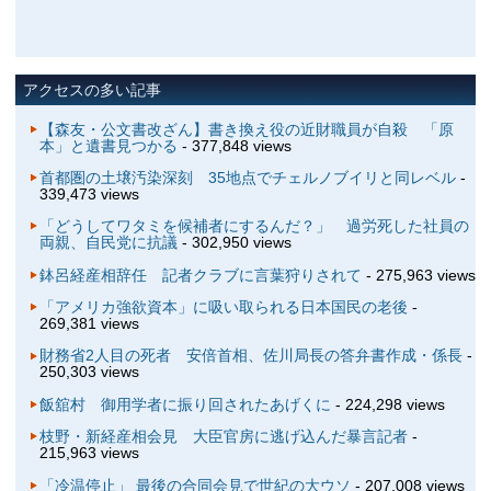
アクセスの多い記事
【森友・公文書改ざん】書き換え役の近財職員が自殺 「原
本」と遺書見つかる
- 377,848 views
首都圏の土壌汚染深刻 35地点でチェルノブイリと同レベル
-
339,473 views
「どうしてワタミを候補者にするんだ？」 過労死した社員の
両親、自民党に抗議
- 302,950 views
鉢呂経産相辞任 記者クラブに言葉狩りされて
- 275,963 views
「アメリカ強欲資本」に吸い取られる日本国民の老後
-
269,381 views
財務省2人目の死者 安倍首相、佐川局長の答弁書作成・係長
-
250,303 views
飯舘村 御用学者に振り回されたあげくに
- 224,298 views
枝野・新経産相会見 大臣官房に逃げ込んだ暴言記者
-
215,963 views
「冷温停止」 最後の合同会見で世紀の大ウソ
- 207,008 views