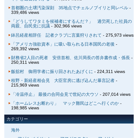
首都圏の土壌汚染深刻 35地点でチェルノブイリと同レベル
-
339,486 views
「どうしてワタミを候補者にするんだ？」 過労死した社員の
両親、自民党に抗議
- 302,966 views
鉢呂経産相辞任 記者クラブに言葉狩りされて
- 275,973 views
「アメリカ強欲資本」に吸い取られる日本国民の老後
-
269,392 views
財務省2人目の死者 安倍首相、佐川局長の答弁書作成・係長
-
250,311 views
飯舘村 御用学者に振り回されたあげくに
- 224,311 views
枝野・新経産相会見 大臣官房に逃げ込んだ暴言記者
-
215,969 views
「冷温停止」 最後の合同会見で世紀の大ウソ
- 207,014 views
「ホームレスお断わり」 マック難民はどこへ行くのか
-
198,985 views
カテゴリー
海外