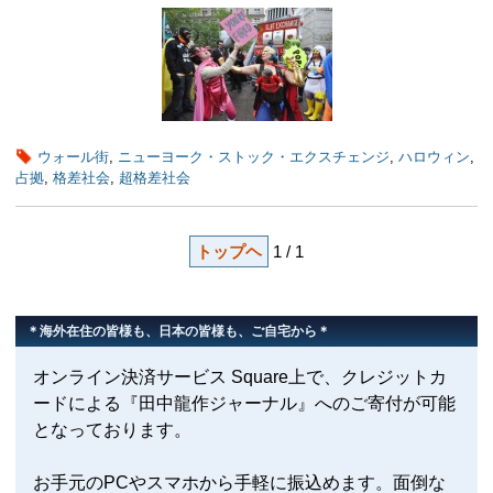
ウォール街
,
ニューヨーク・ストック・エクスチェンジ
,
ハロウィン
,
占拠
,
格差社会
,
超格差社会
トップヘ
1 / 1
＊海外在住の皆様も、日本の皆様も、ご自宅から＊
オンライン決済サービス Square上で、クレジットカ
ードによる『田中龍作ジャーナル』へのご寄付が可能
となっております。
お手元のPCやスマホから手軽に振込めます。面倒な