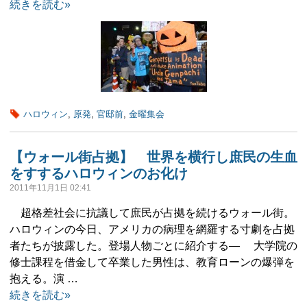
続きを読む»
ハロウィン
,
原発
,
官邸前
,
金曜集会
【ウォール街占拠】 世界を横行し庶民の生血
をすするハロウィンのお化け
2011年11月1日 02:41
超格差社会に抗議して庶民が占拠を続けるウォール街。
ハロウィンの今日、アメリカの病理を網羅する寸劇を占拠
者たちが披露した。登場人物ごとに紹介する― 大学院の
修士課程を借金して卒業した男性は、教育ローンの爆弾を
抱える。演 …
続きを読む»