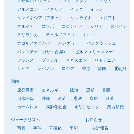
アゼルバイジャン
アフガニスタン
アメリカ
アルメニア
イタリア
イラク
イラン
インドネシア（アチェ）
ウクライナ
エジプト
グルジア
コソボ
コロンビア
シリア
スペイン
スリランカ
チェルノブイリ
トルコ
ナゴルノカラバフ
ハンガリー
バングラデシュ
パレスチナ（ガザ・西岸）
ビルマ（ミャンマー）
フランス
ブラジル
ベネズエラ
リトアニア
リビア
レバノン
ロシア
香港
韓国
北朝鮮
国内
原発災害
エネルギー
政治
選挙
貧困
日米関係
沖縄
経済
憲法
雇用
派遣
ホームレス
高齢化社会
オリンピック
築地移転
ジャーナリズム
お知らせ
写真
事件
可視化
平和
会計報告