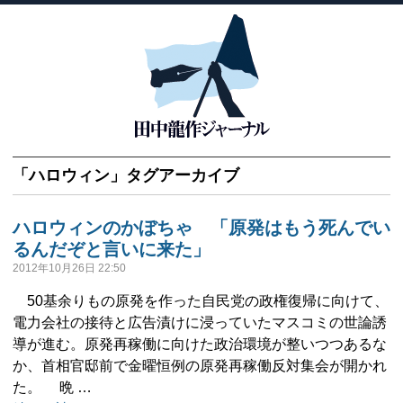
「
ハロウィン
」タグアーカイブ
ハロウィンのかぼちゃ 「原発はもう死んでい
るんだぞと言いに来た」
2012年10月26日 22:50
50基余りもの原発を作った自民党の政権復帰に向けて、
電力会社の接待と広告漬けに浸っていたマスコミの世論誘
導が進む。原発再稼働に向けた政治環境が整いつつあるな
か、首相官邸前で金曜恒例の原発再稼働反対集会が開かれ
た。 晩 …