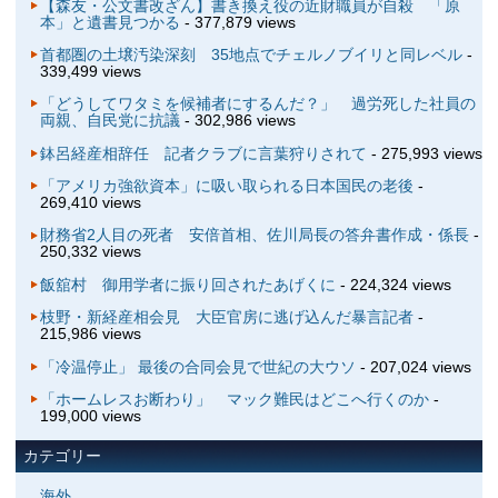
【森友・公文書改ざん】書き換え役の近財職員が自殺 「原
本」と遺書見つかる
- 377,879 views
首都圏の土壌汚染深刻 35地点でチェルノブイリと同レベル
-
339,499 views
「どうしてワタミを候補者にするんだ？」 過労死した社員の
両親、自民党に抗議
- 302,986 views
鉢呂経産相辞任 記者クラブに言葉狩りされて
- 275,993 views
「アメリカ強欲資本」に吸い取られる日本国民の老後
-
269,410 views
財務省2人目の死者 安倍首相、佐川局長の答弁書作成・係長
-
250,332 views
飯舘村 御用学者に振り回されたあげくに
- 224,324 views
枝野・新経産相会見 大臣官房に逃げ込んだ暴言記者
-
215,986 views
「冷温停止」 最後の合同会見で世紀の大ウソ
- 207,024 views
「ホームレスお断わり」 マック難民はどこへ行くのか
-
199,000 views
カテゴリー
海外