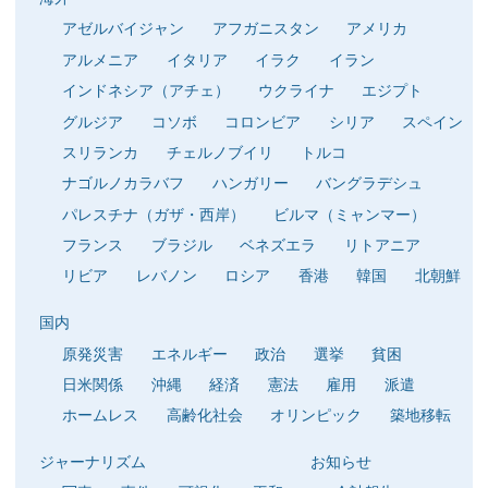
アゼルバイジャン
アフガニスタン
アメリカ
アルメニア
イタリア
イラク
イラン
インドネシア（アチェ）
ウクライナ
エジプト
グルジア
コソボ
コロンビア
シリア
スペイン
スリランカ
チェルノブイリ
トルコ
ナゴルノカラバフ
ハンガリー
バングラデシュ
パレスチナ（ガザ・西岸）
ビルマ（ミャンマー）
フランス
ブラジル
ベネズエラ
リトアニア
リビア
レバノン
ロシア
香港
韓国
北朝鮮
国内
原発災害
エネルギー
政治
選挙
貧困
日米関係
沖縄
経済
憲法
雇用
派遣
ホームレス
高齢化社会
オリンピック
築地移転
ジャーナリズム
お知らせ