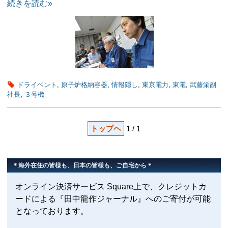
続きを読む»
ドライベント
,
原子炉格納容器
,
情報隠し
,
東京電力
,
東電
,
武藤栄副
社長
,
３号機
トップヘ
1 / 1
＊海外在住の皆様も、日本の皆様も、ご自宅から＊
オンライン決済サービス Square上で、クレジットカ
ードによる『田中龍作ジャーナル』へのご寄付が可能
となっております。