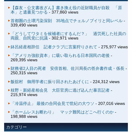
【森友・公文書改ざん】書き換え役の近財職員が自殺 「原
本」と遺書見つかる
- 377,860 views
首都圏の土壌汚染深刻 35地点でチェルノブイリと同レベル
-
339,490 views
「どうしてワタミを候補者にするんだ？」 過労死した社員の
両親、自民党に抗議
- 302,971 views
鉢呂経産相辞任 記者クラブに言葉狩りされて
- 275,977 views
「アメリカ強欲資本」に吸い取られる日本国民の老後
-
269,395 views
財務省2人目の死者 安倍首相、佐川局長の答弁書作成・係長
-
250,315 views
飯舘村 御用学者に振り回されたあげくに
- 224,312 views
枝野・新経産相会見 大臣官房に逃げ込んだ暴言記者
-
215,974 views
「冷温停止」 最後の合同会見で世紀の大ウソ
- 207,016 views
「ホームレスお断わり」 マック難民はどこへ行くのか
-
198,988 views
カテゴリー