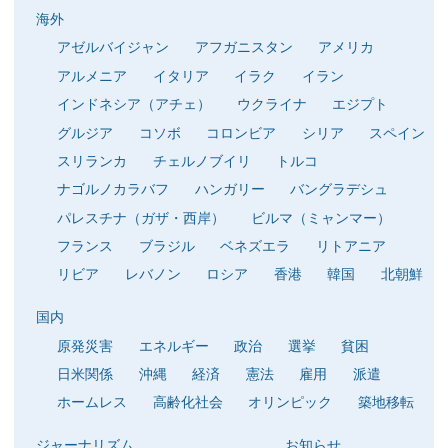
海外
アゼルバイジャン
アフガニスタン
アメリカ
アルメニア
イタリア
イラク
イラン
インドネシア（アチェ）
ウクライナ
エジプト
グルジア
コソボ
コロンビア
シリア
スペイン
スリランカ
チェルノブイリ
トルコ
ナゴルノカラバフ
ハンガリー
バングラデシュ
パレスチナ（ガザ・西岸）
ビルマ（ミャンマー）
フランス
ブラジル
ベネズエラ
リトアニア
リビア
レバノン
ロシア
香港
韓国
北朝鮮
国内
原発災害
エネルギー
政治
選挙
貧困
日米関係
沖縄
経済
憲法
雇用
派遣
ホームレス
高齢化社会
オリンピック
築地移転
ジャーナリズム
お知らせ