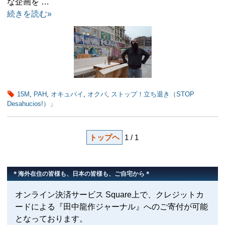
な企画を …
続きを読む»
15M
,
PAH
,
オキュパイ
,
オクパ
,
ストップ！立ち退き（STOP
Desahucios!）」
トップヘ
1 / 1
＊海外在住の皆様も、日本の皆様も、ご自宅から＊
オンライン決済サービス Square上で、クレジットカ
ードによる『田中龍作ジャーナル』へのご寄付が可能
となっております。