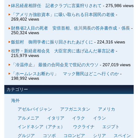
鉢呂経産相辞任 記者クラブに言葉狩りされて
- 275,986 views
「アメリカ強欲資本」に吸い取られる日本国民の老後
-
269,402 views
財務省2人目の死者 安倍首相、佐川局長の答弁書作成・係長
-
250,324 views
飯舘村 御用学者に振り回されたあげくに
- 224,316 views
枝野・新経産相会見 大臣官房に逃げ込んだ暴言記者
-
215,979 views
「冷温停止」 最後の合同会見で世紀の大ウソ
- 207,019 views
「ホームレスお断わり」 マック難民はどこへ行くのか
-
198,992 views
カテゴリー
海外
アゼルバイジャン
アフガニスタン
アメリカ
アルメニア
イタリア
イラク
イラン
インドネシア（アチェ）
ウクライナ
エジプト
グルジア
コソボ
コロンビア
シリア
スペイン