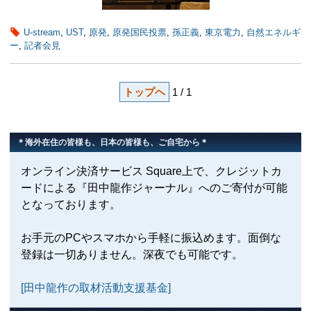
U-stream
,
UST
,
原発
,
原発国民投票
,
孫正義
,
東京電力
,
自然エネルギ
ー
,
記者会見
トップヘ
1 / 1
＊海外在住の皆様も、日本の皆様も、ご自宅から＊
オンライン決済サービス Square上で、クレジットカ
ードによる『田中龍作ジャーナル』へのご寄付が可能
となっております。
お手元のPCやスマホから手軽に振込めます。面倒な
登録は一切ありません。深夜でも可能です。
[田中龍作の取材活動支援基金]