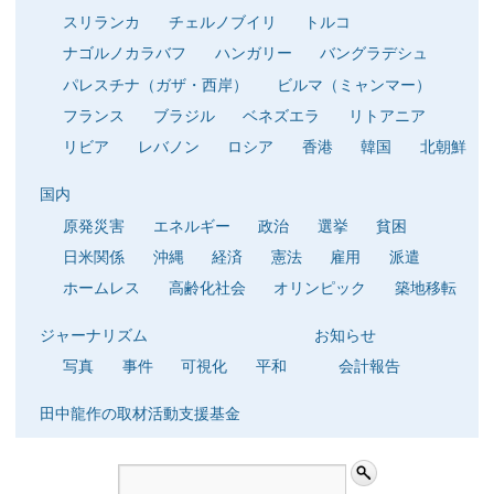
スリランカ
チェルノブイリ
トルコ
ナゴルノカラバフ
ハンガリー
バングラデシュ
パレスチナ（ガザ・西岸）
ビルマ（ミャンマー）
フランス
ブラジル
ベネズエラ
リトアニア
リビア
レバノン
ロシア
香港
韓国
北朝鮮
国内
原発災害
エネルギー
政治
選挙
貧困
日米関係
沖縄
経済
憲法
雇用
派遣
ホームレス
高齢化社会
オリンピック
築地移転
ジャーナリズム
お知らせ
写真
事件
可視化
平和
会計報告
田中龍作の取材活動支援基金