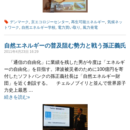
デンマーク
,
京エコロジーセンター
,
再生可能エネルギー
,
気候ネッ
トワーク
,
自然エネルギー学校
,
電力買い取り
,
風力発電
自然エネルギーの普及阻む勢力と戦う孫正義氏
2011年4月23日 16:29
「通信の自由化」に業績を残した男が今度は「エネルギ
ーの自由化」を目指す。津波被災者のために100億円を寄
付したソフトバンクの孫正義社長は「自然エネルギー財
団」を近く創設する。 チェルノブイリと並んで世界原子
力史上最悪 …
続きを読む»