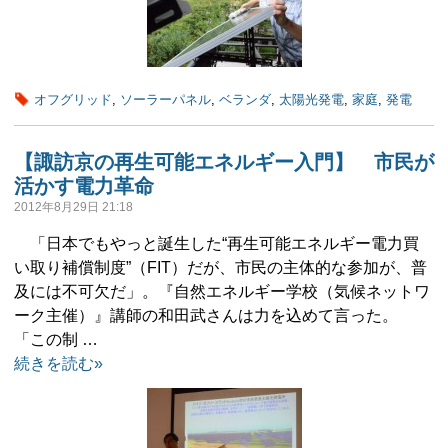
オフグリッド
,
ソーラーパネル
,
ベランダ
,
太陽光発電
,
家庭
,
発電
【諏訪京の再生可能エネルギー入門】 市民が
活かす電力革命
2012年8月29日 21:18
「日本でもやっと誕生した“再生可能エネルギー電力買
い取り補償制度”（FIT）だが、市民の主体的な参加が、普
及には不可欠だ」。『自然エネルギー学校（気候ネットワ
ーク主催）』講師の和田武さんは力を込めて言った。
「この制 …
続きを読む»