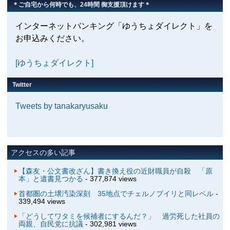
＊ご自宅から何時でも、24時間 御支援頂けます＊
インターネットバンキング「ゆうちょダイレクト」を
お申込みください。
[ゆうちょダイレクト]
Twitter
Tweets by tanakaryusaku
アクセスの多い記事
【森友・公文書改ざん】書き換え役の近財職員が自殺 「原
本」と遺書見つかる
- 377,874 views
首都圏の土壌汚染深刻 35地点でチェルノブイリと同レベル
-
339,494 views
「どうしてワタミを候補者にするんだ？」 過労死した社員の
両親、自民党に抗議
- 302,981 views