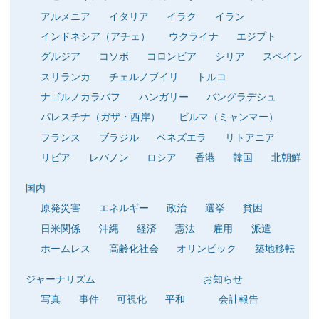
アルメニア
イタリア
イラク
イラン
インドネシア（アチェ）
ウクライナ
エジプト
グルジア
コソボ
コロンビア
シリア
スペイン
スリランカ
チェルノブイリ
トルコ
ナゴルノカラバフ
ハンガリー
バングラデシュ
パレスチナ（ガザ・西岸）
ビルマ（ミャンマー）
フランス
ブラジル
ベネズエラ
リトアニア
リビア
レバノン
ロシア
香港
韓国
北朝鮮
国内
原発災害
エネルギー
政治
選挙
貧困
日米関係
沖縄
経済
憲法
雇用
派遣
ホームレス
高齢化社会
オリンピック
築地移転
ジャーナリズム
お知らせ
写真
事件
可視化
平和
会計報告