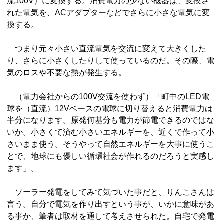
流100V）に変換する。消費電力の少ない機器は、変換さ
れた電気を、ACアダプターなどでさらに小さな電気に変
換する。
つまり元々小さい直流電気を交流に変えて大きくした
り、さらに小さくしたりして使っているのだ。その際、電
気のロスや不要な熱が発生する。
（電力会社からの100V交流を使わず）「町中のLED電
球を（直流）12Vベースの電球に切り替えると消費電力は
半分になります。原発何基分も電力が節電できるのではな
いか。小さくて済む小さいエネルギーを、近くで作って小
さいまま使う。そうやって自然エネルギーを大事に使うこ
とで、地球にも優しい循環社会が作れるのだろうと実感し
ます」。
ソーラー発電をしてみて気づいた事だと、りんこさんは
言う。自分で電気を作り出すという事が、いかに意味があ
る事か、筆者は取材を通して考えさせられた。自宅で発電