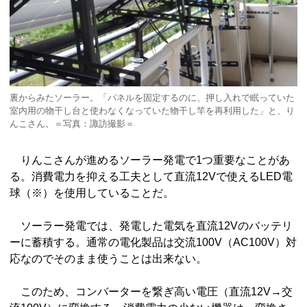
裏からみたソーラー。「パネルを固定するのに、押し入れで眠っていた
室内用の物干し台と使わなくなっていた物干し竿を再利用した」と、り
んこさん。＝写真：諏訪撮影＝
りんこさんが進めるソーラー発電で1つ重要なことがあ
る。消費電力を抑える工夫として直流12Vで使えるLED電
球（※）を使用していることだ。
ソーラー発電では、発電した電気を直流12Vのバッテリ
ーに蓄積する。通常の電化製品は交流100V（AC100V）対
応なのでそのまま使うことは出来ない。
このため、コンバーターを繋ぎ高い電圧（直流12V→交