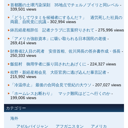
首都圏の土壌汚染深刻 35地点でチェルノブイリと同レベル
-
339,501 views
「どうしてワタミを候補者にするんだ？」 過労死した社員の
両親、自民党に抗議
- 302,994 views
鉢呂経産相辞任 記者クラブに言葉狩りされて
- 275,996 views
「アメリカ強欲資本」に吸い取られる日本国民の老後
-
269,414 views
財務省2人目の死者 安倍首相、佐川局長の答弁書作成・係長
-
250,333 views
飯舘村 御用学者に振り回されたあげくに
- 224,327 views
枝野・新経産相会見 大臣官房に逃げ込んだ暴言記者
-
215,992 views
「冷温停止」 最後の合同会見で世紀の大ウソ
- 207,027 views
「ホームレスお断わり」 マック難民はどこへ行くのか
-
199,006 views
カテゴリー
海外
アゼルバイジャン
アフガニスタン
アメリカ