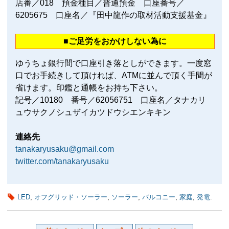
店番／018 預金種目／普通預金 口座番号／
6205675 口座名／『田中龍作の取材活動支援基金』
■ご足労をおかけしない為に
ゆうちょ銀行間で口座引き落としができます。一度窓
口でお手続きして頂ければ、ATMに並んで頂く手間が
省けます。印鑑と通帳をお持ち下さい。
記号／10180 番号／62056751 口座名／タナカリ
ュウサクノシュザイカツドウシエンキキン
連絡先
tanakaryusaku@gmail.com
twitter.com/tanakaryusaku
LED
,
オフグリッド・ソーラー
,
ソーラー
,
バルコニー
,
家庭
,
発電
.