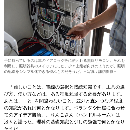
手に持っているのは車のドアロック等に使われる無線リモコン。それを
利用し、照明器具のスイッチにした。少々上級者向けのようだが、照明
の配線をシンプル化できる優れものだそうだ。＝写真：諏訪撮影＝
「難しいことは、電線の選択と接続知識です。工具の選
び方、使い方などは、ある程度勉強する必要があります。
あとは、＋と−を間違わないこと、並列と直列つなぎ程度
の知識があれば何とかなります。ベランダや部屋に合わせ
てのアイデア勝負」。りんこさん（ハンドルネーム）は
淡々と語った。理科の基礎知識と少しの勉強で何とかなり
そうだ。