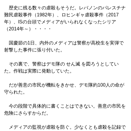
歴史に残る数々の虐殺もそうだ。レバノンのパレスチナ
難民虐殺事件（1982年）、ロヒンギャ虐殺事件（2017
年）、ISの台頭でメディアがいられなくなったシリア
（2014年～）・・・・
国慶節の1日、内外のメディアは警察が高校生を実弾で
射撃した事件に張り付いた。
その裏で、警察はデモ隊の せん滅 を図ろうとしてい
た。作戦は実際に発動していた。
だが善意の市民が機転をきかせ、デモ隊約100人の命が
守られた。
今の段階で具体的に書くことはできない。善意の市民を
危険にさらすからだ。
メディアの監視が虐殺を防ぐ。少なくとも虐殺を記録で