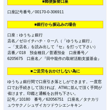
■郵便振替口座
口座記号番号／00170‐0‐306911
■銀行から振込みの場合
口座：ゆうちょ銀行
店名／ゼロイチハチ・０一八（「ゆうちょ銀行」
→「支店名」を読み出して『セ』を打って下さい）
店番／018 預金種目／普通預金 口座番号／
6205675 口座名／『田中龍作の取材活動支援基金』
■ご足労をおかけしない為に
ゆうちょ銀行間で口座引き落としができます。一度窓
口でお手続きして頂ければ、ATMに並んで頂く手間が
省けます。印鑑と通帳をお持ち下さい。
記号／10180 番号／62056751 口座名／タナカリ
ュウサクノシュザイカツドウシエンキキン