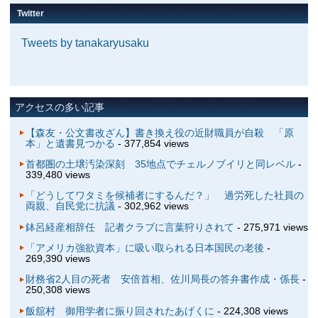
Twitter
Tweets by tanakaryusaku
アクセスの多い記事
【森友・公文書改ざん】書き換え役の近財職員が自殺 「原
本」と遺書見つかる
- 377,854 views
首都圏の土壌汚染深刻 35地点でチェルノブイリと同レベル
-
339,480 views
「どうしてワタミを候補者にするんだ？」 過労死した社員の
両親、自民党に抗議
- 302,962 views
鉢呂経産相辞任 記者クラブに言葉狩りされて
- 275,971 views
「アメリカ強欲資本」に吸い取られる日本国民の老後
-
269,390 views
財務省2人目の死者 安倍首相、佐川局長の答弁書作成・係長
-
250,308 views
飯舘村 御用学者に振り回されたあげくに
- 224,308 views