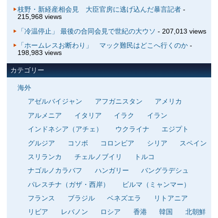
枝野・新経産相会見 大臣官房に逃げ込んだ暴言記者
-
215,968 views
「冷温停止」 最後の合同会見で世紀の大ウソ
- 207,013 views
「ホームレスお断わり」 マック難民はどこへ行くのか
-
198,983 views
カテゴリー
海外
アゼルバイジャン
アフガニスタン
アメリカ
アルメニア
イタリア
イラク
イラン
インドネシア（アチェ）
ウクライナ
エジプト
グルジア
コソボ
コロンビア
シリア
スペイン
スリランカ
チェルノブイリ
トルコ
ナゴルノカラバフ
ハンガリー
バングラデシュ
パレスチナ（ガザ・西岸）
ビルマ（ミャンマー）
フランス
ブラジル
ベネズエラ
リトアニア
リビア
レバノン
ロシア
香港
韓国
北朝鮮