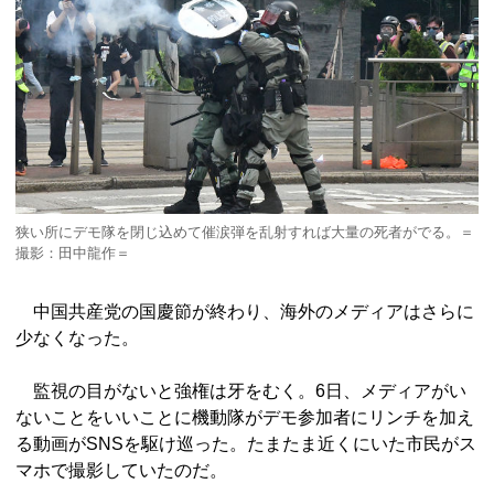
狭い所にデモ隊を閉じ込めて催涙弾を乱射すれば大量の死者がでる。＝
撮影：田中龍作＝
中国共産党の国慶節が終わり、海外のメディアはさらに
少なくなった。
監視の目がないと強権は牙をむく。6日、メディアがい
ないことをいいことに機動隊がデモ参加者にリンチを加え
る動画がSNSを駆け巡った。たまたま近くにいた市民がス
マホで撮影していたのだ。